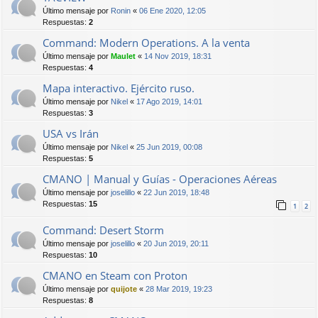
Último mensaje por
Ronin
«
06 Ene 2020, 12:05
Respuestas:
2
Command: Modern Operations. A la venta
Último mensaje por
Maulet
«
14 Nov 2019, 18:31
Respuestas:
4
Mapa interactivo. Ejército ruso.
Último mensaje por
Nikel
«
17 Ago 2019, 14:01
Respuestas:
3
USA vs Irán
Último mensaje por
Nikel
«
25 Jun 2019, 00:08
Respuestas:
5
CMANO | Manual y Guías - Operaciones Aéreas
Último mensaje por
joselillo
«
22 Jun 2019, 18:48
Respuestas:
15
1
2
Command: Desert Storm
Último mensaje por
joselillo
«
20 Jun 2019, 20:11
Respuestas:
10
CMANO en Steam con Proton
Último mensaje por
quijote
«
28 Mar 2019, 19:23
Respuestas:
8