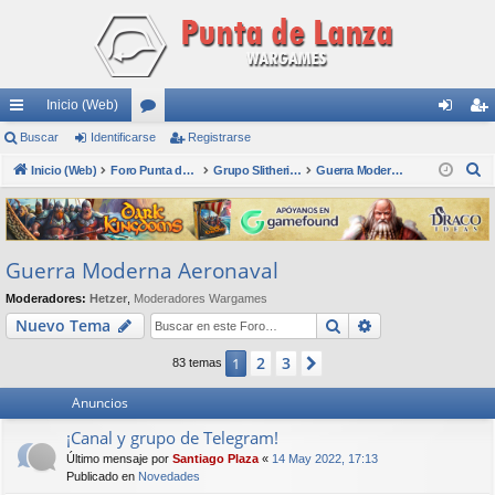
Inicio (Web)
nl
Buscar
Identificarse
or
Registrarse
de
eg
B
ac
Inicio (Web)
os
Foro Punta de Lanza Wargames
Grupo Slitherine
Guerra Moderna Aeronaval
nti
ist
u
es
fic
ra
s
rá
ar
rs
c
Guerra Moderna Aeronaval
a
pi
se
e
r
Moderadores:
Hetzer
,
Moderadores Wargames
do
Buscar
Búsqueda avan
Nuevo Tema
s
2
3
1
Siguiente
83 temas
Anuncios
¡Canal y grupo de Telegram!
Último mensaje por
Santiago Plaza
«
14 May 2022, 17:13
Publicado en
Novedades