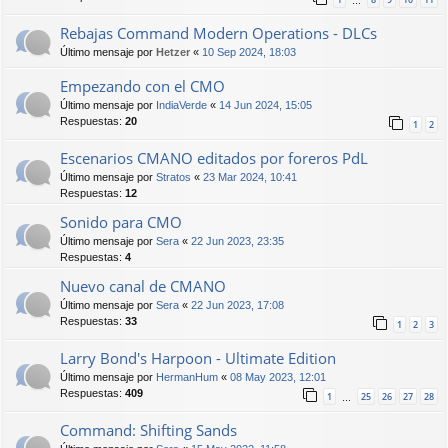
…
Rebajas Command Modern Operations - DLCs
Último mensaje por
Hetzer
«
10 Sep 2024, 18:03
Empezando con el CMO
Último mensaje por
IndiaVerde
«
14 Jun 2024, 15:05
Respuestas:
20
1
2
Escenarios CMANO editados por foreros PdL
Último mensaje por
Stratos
«
23 Mar 2024, 10:41
Respuestas:
12
Sonido para CMO
Último mensaje por
Sera
«
22 Jun 2023, 23:35
Respuestas:
4
Nuevo canal de CMANO
Último mensaje por
Sera
«
22 Jun 2023, 17:08
Respuestas:
33
1
2
3
Larry Bond's Harpoon - Ultimate Edition
Último mensaje por
HermanHum
«
08 May 2023, 12:01
Respuestas:
409
1
25
26
27
28
…
Command: Shifting Sands