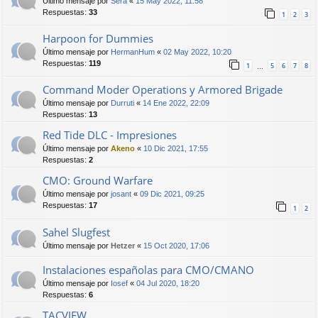
Último mensaje por
Sera
«
15 May 2022, 11:58
Respuestas:
33
1
2
3
Harpoon for Dummies
Último mensaje por
HermanHum
«
02 May 2022, 10:20
Respuestas:
119
1
5
6
7
8
…
Command Moder Operations y Armored Brigade
Último mensaje por
Durruti
«
14 Ene 2022, 22:09
Respuestas:
13
Red Tide DLC - Impresiones
Último mensaje por
Akeno
«
10 Dic 2021, 17:55
Respuestas:
2
CMO: Ground Warfare
Último mensaje por
josant
«
09 Dic 2021, 09:25
Respuestas:
17
1
2
Sahel Slugfest
Último mensaje por
Hetzer
«
15 Oct 2020, 17:06
Instalaciones españolas para CMO/CMANO
Último mensaje por
Iosef
«
04 Jul 2020, 18:20
Respuestas:
6
TACVIEW