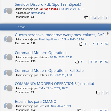
Servidor Discord PdL (tipo TeamSpeak)
Último mensaje por
Santiago Plaza
«
13 Mar 2024, 17:12
Publicado en
Novedades
Respuestas:
63
1
2
3
4
5
Temas
Guerra aeronaval moderna: wargames, enlaces, AAR...
Último mensaje por
PijusMagnificus
«
15 Nov 2023, 22:26
Respuestas:
136
1
7
8
9
10
…
Command Modern Operations
Último mensaje por
Hetzer
«
07 Abr 2026, 17:11
Respuestas:
239
1
13
14
15
16
…
Command Modern Operations: Fail Safe
Último mensaje por
Hetzer
«
25 Feb 2025, 17:03
COMMAND: MODERN OPERATIONS (consulta)
Último mensaje por
CM
«
09 Dic 2024, 16:26
Respuestas:
19
1
2
Escenarios para CMANO
Último mensaje por
Sera
«
03 Nov 2024, 15:19
Respuestas:
152
1
8
9
10
11