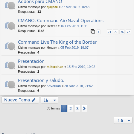
Addons para CMANO
Último mensaje por
quijote
«
27 Mar 2019, 16:48
Respuestas:
13
CMANO: Command Air/Naval Operations
Último mensaje por
Hetzer
«
16 Feb 2019, 11:11
Respuestas:
1148
1
74
75
76
77
…
Command Live The King of the Border
Último mensaje por
Hetzer
«
05 Feb 2019, 19:07
Respuestas:
4
Presentación
Último mensaje por
mikerohan
«
15 Ene 2019, 10:02
Respuestas:
2
Presentación y saludo.
Último mensaje por
Keverkan
«
28 Nov 2018, 21:52
Respuestas:
6
Nuevo Tema
2
3
1
Siguiente
83 temas
Ir a