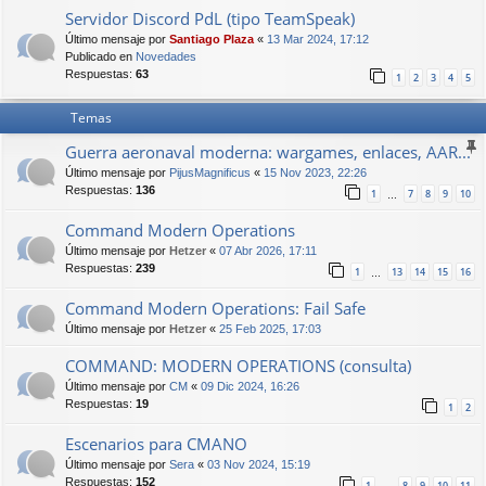
Servidor Discord PdL (tipo TeamSpeak)
Último mensaje por
Santiago Plaza
«
13 Mar 2024, 17:12
Publicado en
Novedades
Respuestas:
63
1
2
3
4
5
Temas
Guerra aeronaval moderna: wargames, enlaces, AAR...
Último mensaje por
PijusMagnificus
«
15 Nov 2023, 22:26
Respuestas:
136
1
7
8
9
10
…
Command Modern Operations
Último mensaje por
Hetzer
«
07 Abr 2026, 17:11
Respuestas:
239
1
13
14
15
16
…
Command Modern Operations: Fail Safe
Último mensaje por
Hetzer
«
25 Feb 2025, 17:03
COMMAND: MODERN OPERATIONS (consulta)
Último mensaje por
CM
«
09 Dic 2024, 16:26
Respuestas:
19
1
2
Escenarios para CMANO
Último mensaje por
Sera
«
03 Nov 2024, 15:19
Respuestas:
152
1
8
9
10
11