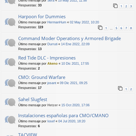
Último mensaje por
Sera
«
15 May 2022, 11:58
Respuestas:
33
1
2
3
Harpoon for Dummies
Último mensaje por
HermanHum
«
02 May 2022, 10:20
Respuestas:
119
1
5
6
7
8
…
Command Moder Operations y Armored Brigade
Último mensaje por
Durruti
«
14 Ene 2022, 22:09
Respuestas:
13
Red Tide DLC - Impresiones
Último mensaje por
Akeno
«
10 Dic 2021, 17:55
Respuestas:
2
CMO: Ground Warfare
Último mensaje por
josant
«
09 Dic 2021, 09:25
Respuestas:
17
1
2
Sahel Slugfest
Último mensaje por
Hetzer
«
15 Oct 2020, 17:06
Instalaciones españolas para CMO/CMANO
Último mensaje por
Iosef
«
04 Jul 2020, 18:20
Respuestas:
6
TACVIEW