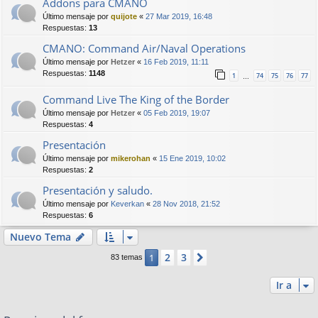
Addons para CMANO
Último mensaje por
quijote
«
27 Mar 2019, 16:48
Respuestas:
13
CMANO: Command Air/Naval Operations
Último mensaje por
Hetzer
«
16 Feb 2019, 11:11
Respuestas:
1148
1
74
75
76
77
…
Command Live The King of the Border
Último mensaje por
Hetzer
«
05 Feb 2019, 19:07
Respuestas:
4
Presentación
Último mensaje por
mikerohan
«
15 Ene 2019, 10:02
Respuestas:
2
Presentación y saludo.
Último mensaje por
Keverkan
«
28 Nov 2018, 21:52
Respuestas:
6
Nuevo Tema
2
3
1
Siguiente
83 temas
Ir a