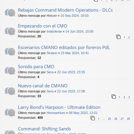
…
Rebajas Command Modern Operations - DLCs
Último mensaje por
Hetzer
«
10 Sep 2024, 18:03
Empezando con el CMO
Último mensaje por
IndiaVerde
«
14 Jun 2024, 15:05
Respuestas:
20
1
2
Escenarios CMANO editados por foreros PdL
Último mensaje por
Stratos
«
23 Mar 2024, 10:41
Respuestas:
12
Sonido para CMO
Último mensaje por
Sera
«
22 Jun 2023, 23:35
Respuestas:
4
Nuevo canal de CMANO
Último mensaje por
Sera
«
22 Jun 2023, 17:08
Respuestas:
33
1
2
3
Larry Bond's Harpoon - Ultimate Edition
Último mensaje por
HermanHum
«
08 May 2023, 12:01
Respuestas:
409
1
25
26
27
28
…
Command: Shifting Sands