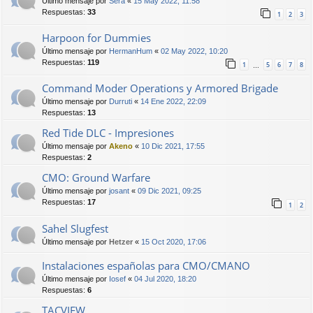
Último mensaje por
Sera
«
15 May 2022, 11:58
Respuestas:
33
1
2
3
Harpoon for Dummies
Último mensaje por
HermanHum
«
02 May 2022, 10:20
Respuestas:
119
1
5
6
7
8
…
Command Moder Operations y Armored Brigade
Último mensaje por
Durruti
«
14 Ene 2022, 22:09
Respuestas:
13
Red Tide DLC - Impresiones
Último mensaje por
Akeno
«
10 Dic 2021, 17:55
Respuestas:
2
CMO: Ground Warfare
Último mensaje por
josant
«
09 Dic 2021, 09:25
Respuestas:
17
1
2
Sahel Slugfest
Último mensaje por
Hetzer
«
15 Oct 2020, 17:06
Instalaciones españolas para CMO/CMANO
Último mensaje por
Iosef
«
04 Jul 2020, 18:20
Respuestas:
6
TACVIEW