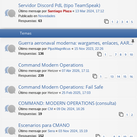
Servidor Discord PdL (tipo TeamSpeak)
Último mensaje por
Santiago Plaza
«
13 Mar 2024, 17:12
Publicado en
Novedades
Respuestas:
63
1
2
3
4
5
Temas
Guerra aeronaval moderna: wargames, enlaces, AAR...
Último mensaje por
PijusMagnificus
«
15 Nov 2023, 22:26
Respuestas:
136
1
7
8
9
10
…
Command Modern Operations
Último mensaje por
Hetzer
«
07 Abr 2026, 17:11
Respuestas:
239
1
13
14
15
16
…
Command Modern Operations: Fail Safe
Último mensaje por
Hetzer
«
25 Feb 2025, 17:03
COMMAND: MODERN OPERATIONS (consulta)
Último mensaje por
CM
«
09 Dic 2024, 16:26
Respuestas:
19
1
2
Escenarios para CMANO
Último mensaje por
Sera
«
03 Nov 2024, 15:19
Respuestas:
152
1
8
9
10
11