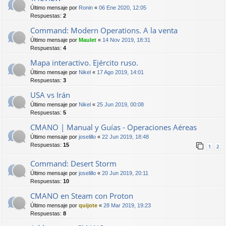
Último mensaje por
Ronin
«
06 Ene 2020, 12:05
Respuestas:
2
Command: Modern Operations. A la venta
Último mensaje por
Maulet
«
14 Nov 2019, 18:31
Respuestas:
4
Mapa interactivo. Ejército ruso.
Último mensaje por
Nikel
«
17 Ago 2019, 14:01
Respuestas:
3
USA vs Irán
Último mensaje por
Nikel
«
25 Jun 2019, 00:08
Respuestas:
5
CMANO | Manual y Guías - Operaciones Aéreas
Último mensaje por
joselillo
«
22 Jun 2019, 18:48
Respuestas:
15
1
2
Command: Desert Storm
Último mensaje por
joselillo
«
20 Jun 2019, 20:11
Respuestas:
10
CMANO en Steam con Proton
Último mensaje por
quijote
«
28 Mar 2019, 19:23
Respuestas:
8