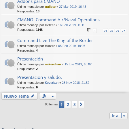
Addons para CMANO
Último mensaje por
quijote
«
27 Mar 2019, 16:48
Respuestas:
13
CMANO: Command Air/Naval Operations
Último mensaje por
Hetzer
«
16 Feb 2019, 11:11
Respuestas:
1148
1
74
75
76
77
…
Command Live The King of the Border
Último mensaje por
Hetzer
«
05 Feb 2019, 19:07
Respuestas:
4
Presentación
Último mensaje por
mikerohan
«
15 Ene 2019, 10:02
Respuestas:
2
Presentación y saludo.
Último mensaje por
Keverkan
«
28 Nov 2018, 21:52
Respuestas:
6
Nuevo Tema
2
3
1
Siguiente
83 temas
Ir a