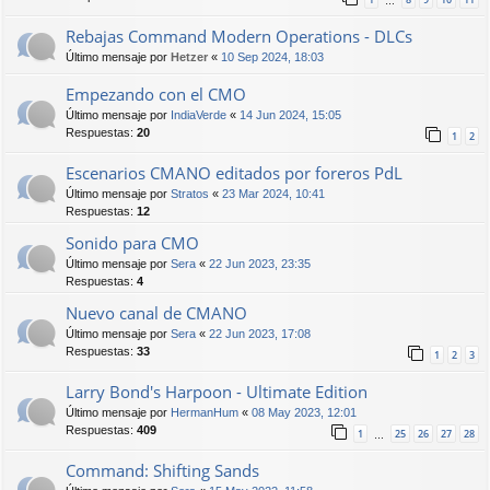
…
Rebajas Command Modern Operations - DLCs
Último mensaje por
Hetzer
«
10 Sep 2024, 18:03
Empezando con el CMO
Último mensaje por
IndiaVerde
«
14 Jun 2024, 15:05
Respuestas:
20
1
2
Escenarios CMANO editados por foreros PdL
Último mensaje por
Stratos
«
23 Mar 2024, 10:41
Respuestas:
12
Sonido para CMO
Último mensaje por
Sera
«
22 Jun 2023, 23:35
Respuestas:
4
Nuevo canal de CMANO
Último mensaje por
Sera
«
22 Jun 2023, 17:08
Respuestas:
33
1
2
3
Larry Bond's Harpoon - Ultimate Edition
Último mensaje por
HermanHum
«
08 May 2023, 12:01
Respuestas:
409
1
25
26
27
28
…
Command: Shifting Sands