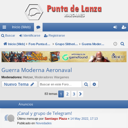
Inicio (Web)
nl
Buscar
Identificarse
or
Registrarse
de
eg
B
ac
Inicio (Web)
os
Foro Punta de Lanza Wargames
Grupo Slitherine
Guerra Moderna Aeronaval
nti
ist
u
es
fic
ra
s
rá
ar
rs
c
Guerra Moderna Aeronaval
a
pi
se
e
r
Moderadores:
Hetzer
,
Moderadores Wargames
do
Buscar
Búsqueda avan
Nuevo Tema
s
2
3
1
Siguiente
83 temas
Anuncios
¡Canal y grupo de Telegram!
Último mensaje por
Santiago Plaza
«
14 May 2022, 17:13
Publicado en
Novedades