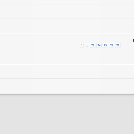
1
73
74
75
76
77
…