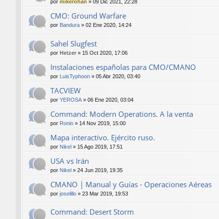
por
mikerohan
»
09 Dic 2021, 22:28
CMO: Ground Warfare
por
Bandura
»
02 Ene 2020, 14:24
Sahel Slugfest
por
Hetzer
»
15 Oct 2020, 17:06
Instalaciones españolas para CMO/CMANO
por
LuisTyphoon
»
05 Abr 2020, 03:40
TACVIEW
por
YEROSA
»
06 Ene 2020, 03:04
Command: Modern Operations. A la venta
por
Ronin
»
14 Nov 2019, 15:00
Mapa interactivo. Ejército ruso.
por
Nikel
»
15 Ago 2019, 17:51
USA vs Irán
por
Nikel
»
24 Jun 2019, 19:35
CMANO | Manual y Guías - Operaciones Aéreas
por
joselillo
»
23 Mar 2019, 19:53
Command: Desert Storm