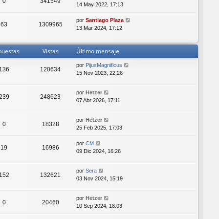
0
341549
14 May 2022, 17:13
por
Santiago Plaza
63
1309965
13 Mar 2024, 17:12
puestas
Vistas
Último mensaje
por
PijusMagnificus
136
120634
15 Nov 2023, 22:26
por
Hetzer
239
248623
07 Abr 2026, 17:11
por
Hetzer
0
18328
25 Feb 2025, 17:03
por
CM
19
16986
09 Dic 2024, 16:26
por
Sera
152
132621
03 Nov 2024, 15:19
por
Hetzer
0
20460
10 Sep 2024, 18:03