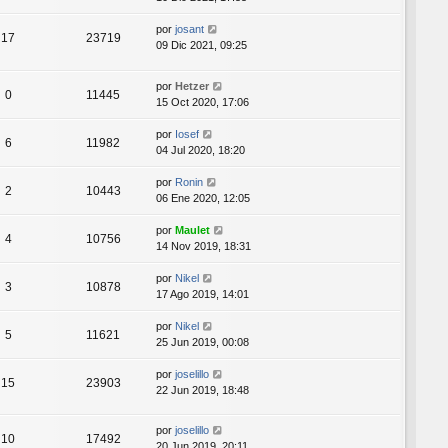
por
josant
17
23719
09 Dic 2021, 09:25
por
Hetzer
0
11445
15 Oct 2020, 17:06
por
Iosef
6
11982
04 Jul 2020, 18:20
por
Ronin
2
10443
06 Ene 2020, 12:05
por
Maulet
4
10756
14 Nov 2019, 18:31
por
Nikel
3
10878
17 Ago 2019, 14:01
por
Nikel
5
11621
25 Jun 2019, 00:08
por
joselillo
15
23903
22 Jun 2019, 18:48
por
joselillo
10
17492
20 Jun 2019, 20:11