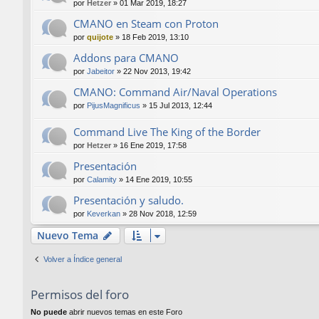
por
Hetzer
»
01 Mar 2019, 18:27
CMANO en Steam con Proton
por
quijote
»
18 Feb 2019, 13:10
Addons para CMANO
por
Jabeitor
»
22 Nov 2013, 19:42
CMANO: Command Air/Naval Operations
por
PijusMagnificus
»
15 Jul 2013, 12:44
Command Live The King of the Border
por
Hetzer
»
16 Ene 2019, 17:58
Presentación
por
Calamity
»
14 Ene 2019, 10:55
Presentación y saludo.
por
Keverkan
»
28 Nov 2018, 12:59
Nuevo Tema
Volver a Índice general
Permisos del foro
No puede
abrir nuevos temas en este Foro