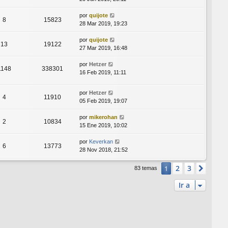
por
quijote
8
15823
28 Mar 2019, 19:23
por
quijote
13
19122
27 Mar 2019, 16:48
por
Hetzer
1148
338301
16 Feb 2019, 11:11
por
Hetzer
4
11910
05 Feb 2019, 19:07
por
mikerohan
2
10834
15 Ene 2019, 10:02
por
Keverkan
6
13773
28 Nov 2018, 21:52
2
3
1
Sigui
83 temas
Ir a