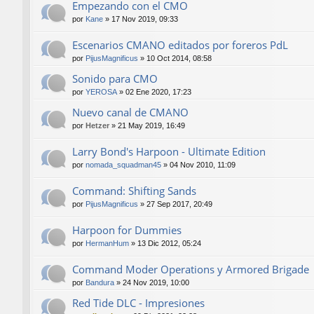
Empezando con el CMO
por
Kane
»
17 Nov 2019, 09:33
Escenarios CMANO editados por foreros PdL
por
PijusMagnificus
»
10 Oct 2014, 08:58
Sonido para CMO
por
YEROSA
»
02 Ene 2020, 17:23
Nuevo canal de CMANO
por
Hetzer
»
21 May 2019, 16:49
Larry Bond's Harpoon - Ultimate Edition
por
nomada_squadman45
»
04 Nov 2010, 11:09
Command: Shifting Sands
por
PijusMagnificus
»
27 Sep 2017, 20:49
Harpoon for Dummies
por
HermanHum
»
13 Dic 2012, 05:24
Command Moder Operations y Armored Brigade
por
Bandura
»
24 Nov 2019, 10:00
Red Tide DLC - Impresiones