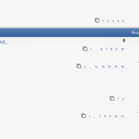
1
2
3
4
5
Res
R...
1
6
7
8
9
10
…
1
12
13
14
15
16
…
1
2
1
7
8
9
10
11
…