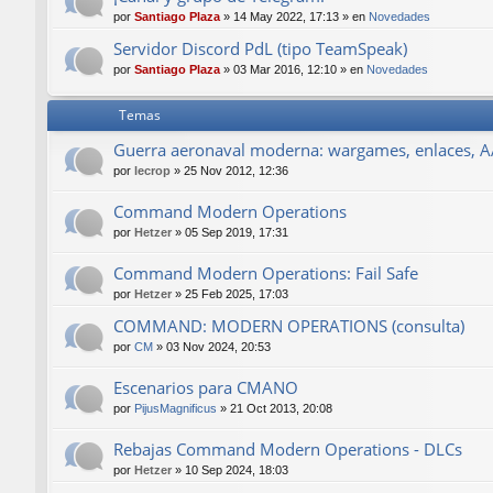
por
Santiago Plaza
»
14 May 2022, 17:13
» en
Novedades
Servidor Discord PdL (tipo TeamSpeak)
por
Santiago Plaza
»
03 Mar 2016, 12:10
» en
Novedades
Temas
Guerra aeronaval moderna: wargames, enlaces, AA
por
lecrop
»
25 Nov 2012, 12:36
Command Modern Operations
por
Hetzer
»
05 Sep 2019, 17:31
Command Modern Operations: Fail Safe
por
Hetzer
»
25 Feb 2025, 17:03
COMMAND: MODERN OPERATIONS (consulta)
por
CM
»
03 Nov 2024, 20:53
Escenarios para CMANO
por
PijusMagnificus
»
21 Oct 2013, 20:08
Rebajas Command Modern Operations - DLCs
por
Hetzer
»
10 Sep 2024, 18:03