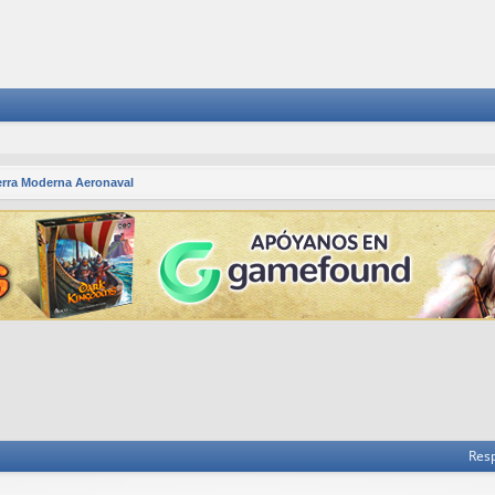
rra Moderna Aeronaval
 avanzada
Res