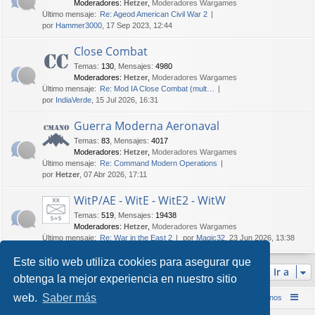
Moderadores:
Hetzer
,
Moderadores Wargames
Último mensaje:
Re: Ageod American Civil War 2
por
Hammer3000
, 17 Sep 2023, 12:44
Close Combat
Temas
:
130
,
Mensajes
:
4980
Moderadores:
Hetzer
,
Moderadores Wargames
Último mensaje:
Re: Mod IA Close Combat (mult…
por
IndiaVerde
, 15 Jul 2026, 16:31
Guerra Moderna Aeronaval
Temas
:
83
,
Mensajes
:
4017
Moderadores:
Hetzer
,
Moderadores Wargames
Último mensaje:
Re: Command Modern Operations
por
Hetzer
, 07 Abr 2026, 17:11
WitP/AE - WitE - WitE2 - WitW
Temas
:
519
,
Mensajes
:
19438
Moderadores:
Hetzer
,
Moderadores Wargames
Último mensaje:
Re: War in the East 2
por
Magic32
, 23 Jun 2026, 13:38
Este sitio web utiliza cookies para asegurar que
Ir a
obtenga la mejor experiencia en nuestro sitio
web.
Saber más
Inicio (Web)
Foro Punta de Lanza Wargames
Contáctenos