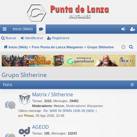
Inicio (Web)
nl
Buscar
Identificarse
or
Registrarse
de
eg
B
ac
Inicio (Web)
Foro Punta de Lanza Wargames
os
Grupo Slitherine
nti
ist
u
es
fic
ra
s
rá
ar
rs
c
Grupo Slitherine
a
pi
se
e
r
Foro
do
s
Matrix / Slitherine
Temas
:
1010
,
Mensajes
:
29482
Moderadores:
Hetzer
,
Moderadores Wargames
Último mensaje:
Re: WAR IN SPAIN 1936-39 (WiS)
por
Piteas
, 05 Ago 2026, 23:48
AGEOD
Temas
:
185
,
Mensajes
:
10243