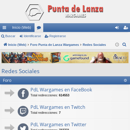
Inicio (Web)
nl
Buscar
Identificarse
or
Registrarse
de
eg
B
ac
Inicio (Web)
Foro Punta de Lanza Wargames
os
Redes Sociales
nti
ist
u
es
fic
ra
s
rá
ar
rs
c
Redes Sociales
a
pi
se
e
r
Foro
do
s
PdL Wargames en FaceBook
Total redirecciones:
614553
PdL Wargames en Twitch
Total redirecciones:
7
PdL Wargames en Twitter