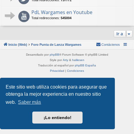
Total redirecciones:
737771
PdL Wargames en Youtube
Total redirecciones:
545004
Ir a
Inicio (Web)
Foro Punta de Lanza Wargames
Contáctenos
Desarrollado por
phpBB
® Forum Software © phpBB Limited
Style por
Arty
&
halilesen
Traducción al español por
phpBB España
Privacidad
|
Condiciones
Este sitio web utiliza cookies para asegurar que
obtenga la mejor experiencia en nuestro sitio
web.
Saber más
¡Lo entiendo!