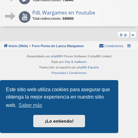
Total redirecciones:
738441
PdL Wargames en Youtube
Total redirecciones:
545650
Ir a
Inicio (Web)
Foro Punta de Lanza Wargames
Contáctenos
Desarrollado por
phpBB
® Forum Software © phpBB Limited
Style por
Arty
&
halilesen
Traducción al español por
phpBB España
Privacidad
|
Condiciones
Este sitio web utiliza cookies para asegurar que
obtenga la mejor experiencia en nuestro sitio
web.
Saber más
¡Lo entiendo!