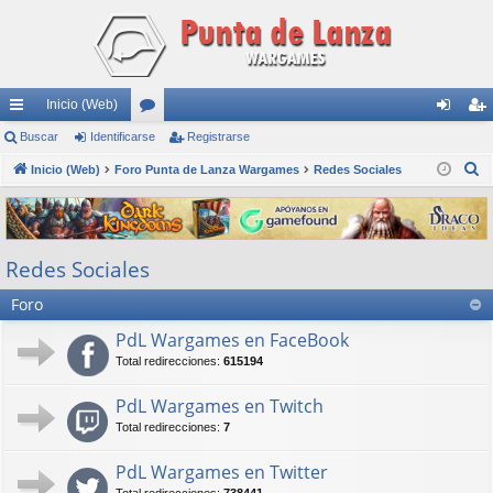
Inicio (Web)
nl
Buscar
Identificarse
or
Registrarse
de
eg
B
ac
Inicio (Web)
Foro Punta de Lanza Wargames
os
Redes Sociales
nti
ist
u
es
fic
ra
s
rá
ar
rs
c
Redes Sociales
a
pi
se
e
r
Foro
do
s
PdL Wargames en FaceBook
Total redirecciones:
615194
PdL Wargames en Twitch
Total redirecciones:
7
PdL Wargames en Twitter