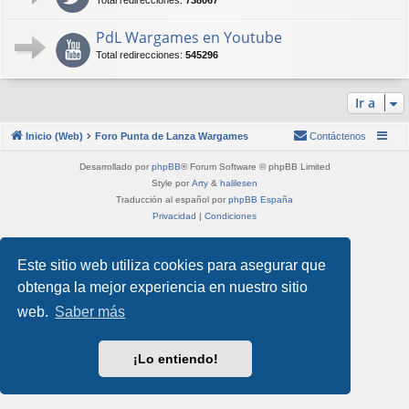
Total redirecciones:
738067
PdL Wargames en Youtube
Total redirecciones:
545296
Ir a
Inicio (Web)
Foro Punta de Lanza Wargames
Contáctenos
Desarrollado por
phpBB
® Forum Software © phpBB Limited
Style por
Arty
&
halilesen
Traducción al español por
phpBB España
Privacidad
|
Condiciones
Este sitio web utiliza cookies para asegurar que
obtenga la mejor experiencia en nuestro sitio
web.
Saber más
¡Lo entiendo!