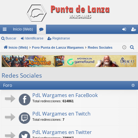
Inicio (Web)
nl
Buscar
Identificarse
or
Registrarse
de
eg
B
ac
Inicio (Web)
Foro Punta de Lanza Wargames
os
Redes Sociales
nti
ist
u
es
fic
ra
s
rá
ar
rs
c
Redes Sociales
a
pi
se
e
r
Foro
do
s
PdL Wargames en FaceBook
Total redirecciones:
614861
PdL Wargames en Twitch
Total redirecciones:
7
PdL Wargames en Twitter