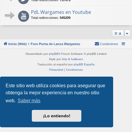
Total redirecciones:
737975
PdL Wargames en Youtube
Total redirecciones:
545209
Ir a
Inicio (Web)
Foro Punta de Lanza Wargames
Contáctenos
Desarrollado por
phpBB
® Forum Software © phpBB Limited
Style por
Arty
&
halilesen
Traducción al español por
phpBB España
Privacidad
|
Condiciones
Este sitio web utiliza cookies para asegurar que
obtenga la mejor experiencia en nuestro sitio
web.
Saber más
¡Lo entiendo!