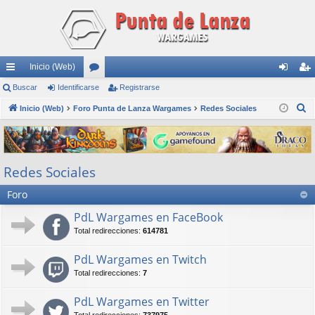
Inicio (Web)
nl
Buscar
Identificarse
or
Registrarse
de
eg
B
ac
Inicio (Web)
Foro Punta de Lanza Wargames
os
Redes Sociales
nti
ist
u
es
fic
ra
s
rá
ar
rs
c
Redes Sociales
a
pi
se
e
r
Foro
do
s
PdL Wargames en FaceBook
Total redirecciones:
614781
PdL Wargames en Twitch
Total redirecciones:
7
PdL Wargames en Twitter