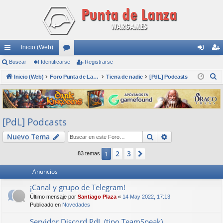
Inicio (Web)
nl
Buscar
Identificarse
or
Registrarse
de
eg
B
ac
Inicio (Web)
os
Foro Punta de Lanza Wargames
Tierra de nadie
[PdL] Podcasts
nti
ist
u
es
fic
ra
s
rá
ar
rs
c
[PdL] Podcasts
a
pi
se
e
r
Buscar
Búsqueda avan
Nuevo Tema
do
s
2
3
1
Siguiente
83 temas
Anuncios
¡Canal y grupo de Telegram!
Último mensaje por
Santiago Plaza
«
14 May 2022, 17:13
Publicado en
Novedades
Servidor Discord PdL (tipo TeamSpeak)