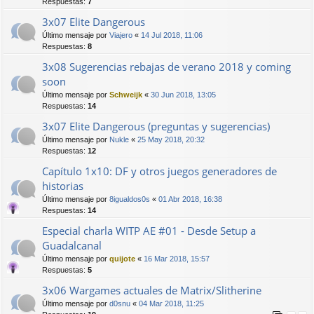
Respuestas:
7
3x07 Elite Dangerous
Último mensaje por
Viajero
«
14 Jul 2018, 11:06
Respuestas:
8
3x08 Sugerencias rebajas de verano 2018 y coming
soon
Último mensaje por
Schweijk
«
30 Jun 2018, 13:05
Respuestas:
14
3x07 Elite Dangerous (preguntas y sugerencias)
Último mensaje por
Nukle
«
25 May 2018, 20:32
Respuestas:
12
Capítulo 1x10: DF y otros juegos generadores de
historias
Último mensaje por
8igualdos0s
«
01 Abr 2018, 16:38
Respuestas:
14
Especial charla WITP AE #01 - Desde Setup a
Guadalcanal
Último mensaje por
quijote
«
16 Mar 2018, 15:57
Respuestas:
5
3x06 Wargames actuales de Matrix/Slitherine
Último mensaje por
d0snu
«
04 Mar 2018, 11:25