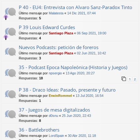
P 40 - EU4: Entrevista con Alvaro Sanz-Paradox Tinto
Último mensaje por
Malatesta
«
14 Dic 2021, 07:44
Respuestas:
5
P 39 Louis Edward Curdes
Último mensaje por
Santiago Plaza
«
06 Sep 2021, 19:00
Respuestas:
4
Nuevos Podcasts: petición de foreros
Último mensaje por
Santiago Plaza
«
02 Jun 2021, 10:42
Respuestas:
3
35 - Podcast Epoca Napoleónica (Historia y Juegos)
Último mensaje por
npsergio
«
13 Ago 2020, 20:27
Respuestas:
18
1
2
P 38 - Draco Ideas: Pasado, presente y futuro
Último mensaje por
ErwinRommel
«
13 Jul 2020, 16:54
Respuestas:
1
37 - Juegos de mesa digitalizados
Último mensaje por
d0snu
«
25 Jun 2020, 22:43
Respuestas:
8
36 - Battlebrothers
Último mensaje por
LordSpain
«
30 Abr 2020, 11:18