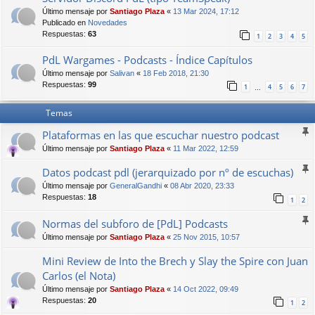
Último mensaje por
Santiago Plaza
«
13 Mar 2024, 17:12
Publicado en
Novedades
Respuestas:
63
1
2
3
4
5
PdL Wargames - Podcasts - Índice Capítulos
Último mensaje por
Salivan
«
18 Feb 2018, 21:30
Respuestas:
99
1
4
5
6
7
…
Temas
Plataformas en las que escuchar nuestro podcast
Último mensaje por
Santiago Plaza
«
11 Mar 2022, 12:59
Datos podcast pdl (jerarquizado por nº de escuchas)
Último mensaje por
GeneralGandhi
«
08 Abr 2020, 23:33
Respuestas:
18
1
2
Normas del subforo de [PdL] Podcasts
Último mensaje por
Santiago Plaza
«
25 Nov 2015, 10:57
Mini Review de Into the Brech y Slay the Spire con Juan
Carlos (el Nota)
Último mensaje por
Santiago Plaza
«
14 Oct 2022, 09:49
Respuestas:
20
1
2