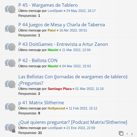
P 45 - Wargames de Tablero
Último mensaje por
LordSpain
«
24 May 2022, 18:17
Respuestas:
1
P 44 Juegos de Mesa y Charla de Taberna
Último mensaje por
Patxi
«
16 Abr 2022, 00:51
Respuestas:
1
P 43 DoitGames - Entrevista a Artur Zanon
Último mensaje por
Maulet
«
11 Mar 2022, 12:04
P 42 - Bellota CON
Último mensaje por
Maulet
«
04 Mar 2022, 15:53
Las Bellotas Con (Jornadas de wargames de tablero):
¿Preguntas?
Último mensaje por
Santiago Plaza
«
01 Mar 2022, 11:16
Respuestas:
2
p 41 Matrix Slitherine
Último mensaje por
Hollywood
«
11 Feb 2022, 15:12
Respuestas:
8
¿Qué quieres preguntar? [Podcast Matrix/Slitherine]
Último mensaje por
LordSpain
«
21 Ene 2022, 22:59
Respuestas:
21
1
2