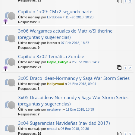
Respuestas:
19
1
2
Capítulo 1x09: CMx2 segunda parte
Último mensaje por
LordSpain
«
11 Feb 2018, 10:20
Respuestas:
9
3x06 Wargames actuales de Matrix/Slitherine
(preguntas y sugerencias)
Último mensaje por
Hetzer
«
07 Feb 2018, 18:37
Respuestas:
9
Capítulo 3x02 Temática Zombie
Último mensaje por
Haplo_Patryn
«
25 Ene 2018, 14:38
Respuestas:
27
1
2
3x05 Draco Ideas-Normandy y Saga War Storm Series
Último mensaje por
Hollywood
«
24 Ene 2018, 09:04
Respuestas:
3
3x05 Dracoideas-Normandy y Saga War Storm Series
(preguntas y sugerencias)
Último mensaje por
netskaven
«
11 Ene 2018, 18:39
Respuestas:
7
3x04 Sugerencias Navideñas (navidad 2017)
Último mensaje por
nmoral
«
06 Ene 2018, 20:36
Respuestas:
16
1
2