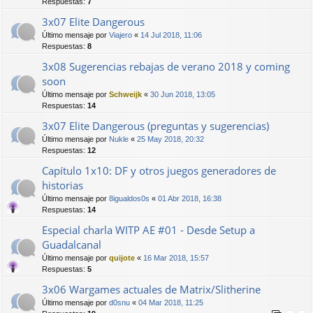
Respuestas:
7
3x07 Elite Dangerous
Último mensaje por
Viajero
«
14 Jul 2018, 11:06
Respuestas:
8
3x08 Sugerencias rebajas de verano 2018 y coming
soon
Último mensaje por
Schweijk
«
30 Jun 2018, 13:05
Respuestas:
14
3x07 Elite Dangerous (preguntas y sugerencias)
Último mensaje por
Nukle
«
25 May 2018, 20:32
Respuestas:
12
Capítulo 1x10: DF y otros juegos generadores de
historias
Último mensaje por
8igualdos0s
«
01 Abr 2018, 16:38
Respuestas:
14
Especial charla WITP AE #01 - Desde Setup a
Guadalcanal
Último mensaje por
quijote
«
16 Mar 2018, 15:57
Respuestas:
5
3x06 Wargames actuales de Matrix/Slitherine
Último mensaje por
d0snu
«
04 Mar 2018, 11:25