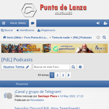
Inicio (Web)
nl
Buscar
Identificarse
or
Registrarse
de
eg
B
ac
Inicio (Web)
os
Foro Punta de Lanza Wargames
Tierra de nadie
[PdL] Podcasts
nti
ist
u
es
fic
ra
s
rá
ar
rs
c
[PdL] Podcasts
a
pi
se
e
r
Buscar
Búsqueda avan
Nuevo Tema
do
s
2
3
1
Siguiente
83 temas
Anuncios
¡Canal y grupo de Telegram!
Último mensaje por
Santiago Plaza
«
14 May 2022, 17:13
Publicado en
Novedades
Servidor Discord PdL (tipo TeamSpeak)