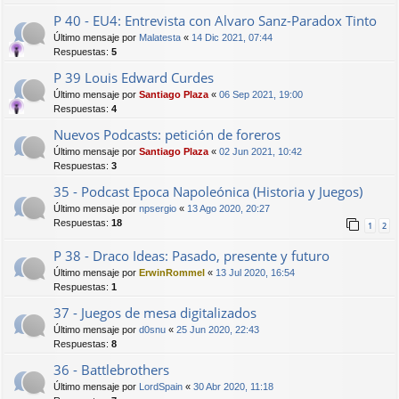
P 40 - EU4: Entrevista con Alvaro Sanz-Paradox Tinto
Último mensaje por
Malatesta
«
14 Dic 2021, 07:44
Respuestas:
5
P 39 Louis Edward Curdes
Último mensaje por
Santiago Plaza
«
06 Sep 2021, 19:00
Respuestas:
4
Nuevos Podcasts: petición de foreros
Último mensaje por
Santiago Plaza
«
02 Jun 2021, 10:42
Respuestas:
3
35 - Podcast Epoca Napoleónica (Historia y Juegos)
Último mensaje por
npsergio
«
13 Ago 2020, 20:27
Respuestas:
18
1
2
P 38 - Draco Ideas: Pasado, presente y futuro
Último mensaje por
ErwinRommel
«
13 Jul 2020, 16:54
Respuestas:
1
37 - Juegos de mesa digitalizados
Último mensaje por
d0snu
«
25 Jun 2020, 22:43
Respuestas:
8
36 - Battlebrothers
Último mensaje por
LordSpain
«
30 Abr 2020, 11:18