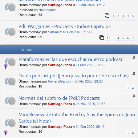
Último mensaje por
Santiago Plaza
«
13 Mar 2024, 17:12
Publicado en
Novedades
Respuestas:
63
1
2
3
4
5
PdL Wargames - Podcasts - Índice Capítulos
Último mensaje por
Salivan
«
18 Feb 2018, 21:30
Respuestas:
99
1
4
5
6
7
…
Temas
Plataformas en las que escuchar nuestro podcast
Último mensaje por
Santiago Plaza
«
11 Mar 2022, 12:59
Datos podcast pdl (jerarquizado por nº de escuchas)
Último mensaje por
GeneralGandhi
«
08 Abr 2020, 23:33
Respuestas:
18
1
2
Normas del subforo de [PdL] Podcasts
Último mensaje por
Santiago Plaza
«
25 Nov 2015, 10:57
Mini Review de Into the Brech y Slay the Spire con Juan
Carlos (el Nota)
Último mensaje por
Santiago Plaza
«
14 Oct 2022, 09:49
Respuestas:
20
1
2