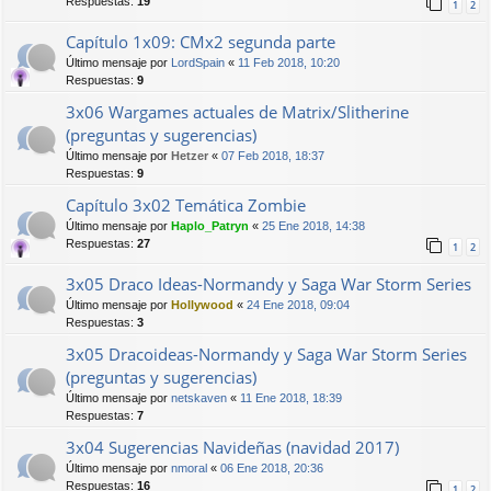
Respuestas:
19
1
2
Capítulo 1x09: CMx2 segunda parte
Último mensaje por
LordSpain
«
11 Feb 2018, 10:20
Respuestas:
9
3x06 Wargames actuales de Matrix/Slitherine
(preguntas y sugerencias)
Último mensaje por
Hetzer
«
07 Feb 2018, 18:37
Respuestas:
9
Capítulo 3x02 Temática Zombie
Último mensaje por
Haplo_Patryn
«
25 Ene 2018, 14:38
Respuestas:
27
1
2
3x05 Draco Ideas-Normandy y Saga War Storm Series
Último mensaje por
Hollywood
«
24 Ene 2018, 09:04
Respuestas:
3
3x05 Dracoideas-Normandy y Saga War Storm Series
(preguntas y sugerencias)
Último mensaje por
netskaven
«
11 Ene 2018, 18:39
Respuestas:
7
3x04 Sugerencias Navideñas (navidad 2017)
Último mensaje por
nmoral
«
06 Ene 2018, 20:36
Respuestas:
16
1
2