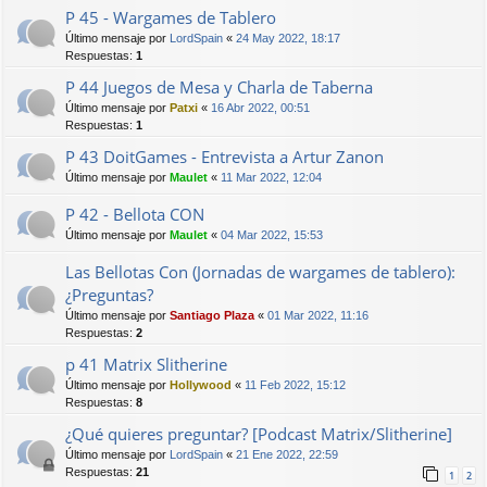
P 45 - Wargames de Tablero
Último mensaje por
LordSpain
«
24 May 2022, 18:17
Respuestas:
1
P 44 Juegos de Mesa y Charla de Taberna
Último mensaje por
Patxi
«
16 Abr 2022, 00:51
Respuestas:
1
P 43 DoitGames - Entrevista a Artur Zanon
Último mensaje por
Maulet
«
11 Mar 2022, 12:04
P 42 - Bellota CON
Último mensaje por
Maulet
«
04 Mar 2022, 15:53
Las Bellotas Con (Jornadas de wargames de tablero):
¿Preguntas?
Último mensaje por
Santiago Plaza
«
01 Mar 2022, 11:16
Respuestas:
2
p 41 Matrix Slitherine
Último mensaje por
Hollywood
«
11 Feb 2022, 15:12
Respuestas:
8
¿Qué quieres preguntar? [Podcast Matrix/Slitherine]
Último mensaje por
LordSpain
«
21 Ene 2022, 22:59
Respuestas:
21
1
2