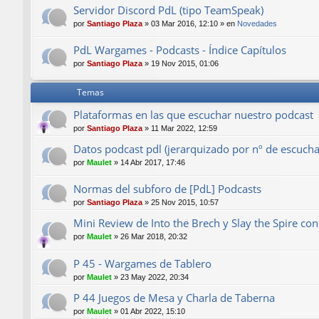
Servidor Discord PdL (tipo TeamSpeak)
por
Santiago Plaza
»
03 Mar 2016, 12:10
» en
Novedades
PdL Wargames - Podcasts - Índice Capítulos
por
Santiago Plaza
»
19 Nov 2015, 01:06
Temas
Plataformas en las que escuchar nuestro podcast
por
Santiago Plaza
»
11 Mar 2022, 12:59
Datos podcast pdl (jerarquizado por nº de escucha
por
Maulet
»
14 Abr 2017, 17:46
Normas del subforo de [PdL] Podcasts
por
Santiago Plaza
»
25 Nov 2015, 10:57
Mini Review de Into the Brech y Slay the Spire con 
por
Maulet
»
26 Mar 2018, 20:32
P 45 - Wargames de Tablero
por
Maulet
»
23 May 2022, 20:34
P 44 Juegos de Mesa y Charla de Taberna
por
Maulet
»
01 Abr 2022, 15:10