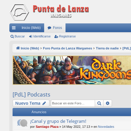
Inicio (Web)
Foros
nl
Buscar
Identificarse
Registrarse
ac
Inicio (Web)
Foro Punta de Lanza Wargames
Tierra de nadie
[PdL]
es
rá
pi
do
s
[PdL] Podcasts
Buscar
Búsqueda
Nuevo Tema
Anuncios
¡Canal y grupo de Telegram!
por
Santiago Plaza
»
14 May 2022, 17:13
» en
Novedades