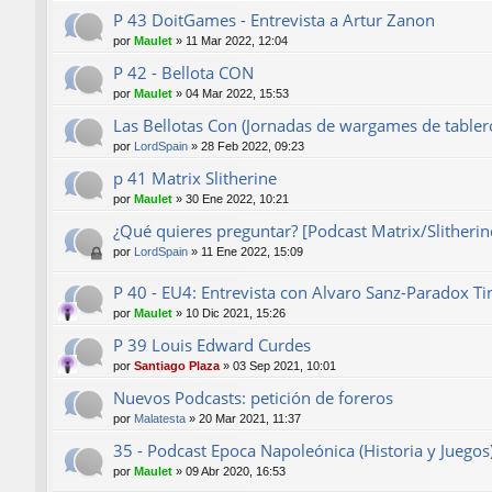
P 43 DoitGames - Entrevista a Artur Zanon
por
Maulet
»
11 Mar 2022, 12:04
P 42 - Bellota CON
por
Maulet
»
04 Mar 2022, 15:53
Las Bellotas Con (Jornadas de wargames de tabler
por
LordSpain
»
28 Feb 2022, 09:23
p 41 Matrix Slitherine
por
Maulet
»
30 Ene 2022, 10:21
¿Qué quieres preguntar? [Podcast Matrix/Slitherin
por
LordSpain
»
11 Ene 2022, 15:09
P 40 - EU4: Entrevista con Alvaro Sanz-Paradox Ti
por
Maulet
»
10 Dic 2021, 15:26
P 39 Louis Edward Curdes
por
Santiago Plaza
»
03 Sep 2021, 10:01
Nuevos Podcasts: petición de foreros
por
Malatesta
»
20 Mar 2021, 11:37
35 - Podcast Epoca Napoleónica (Historia y Juegos
por
Maulet
»
09 Abr 2020, 16:53