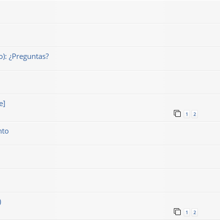
o): ¿Preguntas?
e]
1
2
nto
)
1
2