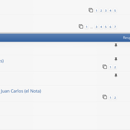
1
2
3
4
5
1
3
4
5
6
7
…
Res
s)
1
2
Juan Carlos (el Nota)
1
2