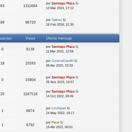
por
Santiago Plaza
63
1311684
13 Mar 2024, 17:12
por
Salivan
99
96720
18 Feb 2018, 21:30
puestas
Vistas
Último mensaje
por
Santiago Plaza
0
8138
11 Mar 2022, 12:59
por
GeneralGandhi
18
25593
08 Abr 2020, 23:33
por
Santiago Plaza
0
15804
25 Nov 2015, 10:57
por
Santiago Plaza
20
1187518
14 Oct 2022, 09:49
por
LordSpain
1
6874
24 May 2022, 18:17
por
Patxi
1
6792
16 Abr 2022, 00:51