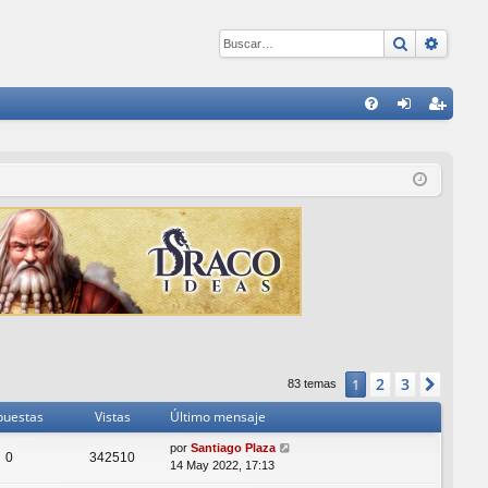
Buscar
Búsqu
E
FA
de
eg
Q
nti
ist
fic
ra
ar
rs
se
e
2
3
1
Sigui
83 temas
puestas
Vistas
Último mensaje
por
Santiago Plaza
0
342510
14 May 2022, 17:13