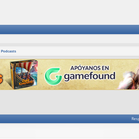
 Podcasts
 avanzada
Res