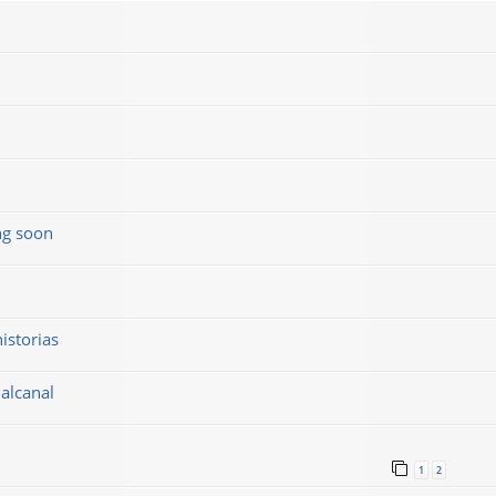
ng soon
istorias
alcanal
1
2