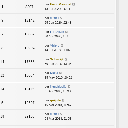
por
ErwinRommel
1
8297
13 Jul 2020, 16:54
por
d0snu
8
12142
25 Jun 2020, 22:43
por
LordSpain
7
10667
30 Abr 2020, 11:18
por
Viajero
8
19204
14 Jul 2018, 11:06
por
Schweijk
14
17838
30 Jun 2018, 13:05
por
Nukle
12
15684
25 May 2018, 20:32
por
8igualdos0s
14
18112
01 Abr 2018, 16:38
por
quijote
5
12697
16 Mar 2018, 15:57
por
d0snu
19
23196
04 Mar 2018, 11:25