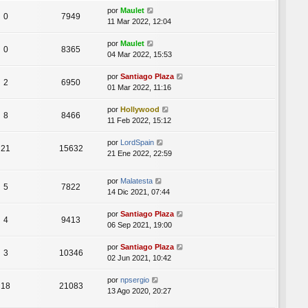
por
Maulet
0
7949
11 Mar 2022, 12:04
por
Maulet
0
8365
04 Mar 2022, 15:53
por
Santiago Plaza
2
6950
01 Mar 2022, 11:16
por
Hollywood
8
8466
11 Feb 2022, 15:12
por
LordSpain
21
15632
21 Ene 2022, 22:59
por
Malatesta
5
7822
14 Dic 2021, 07:44
por
Santiago Plaza
4
9413
06 Sep 2021, 19:00
por
Santiago Plaza
3
10346
02 Jun 2021, 10:42
por
npsergio
18
21083
13 Ago 2020, 20:27