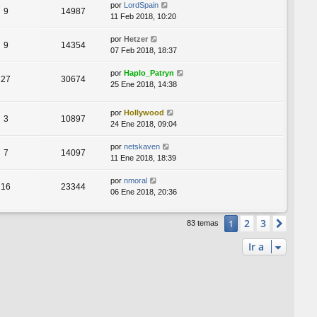
por
LordSpain
9
14987
11 Feb 2018, 10:20
por
Hetzer
9
14354
07 Feb 2018, 18:37
por
Haplo_Patryn
27
30674
25 Ene 2018, 14:38
por
Hollywood
3
10897
24 Ene 2018, 09:04
por
netskaven
7
14097
11 Ene 2018, 18:39
por
nmoral
16
23344
06 Ene 2018, 20:36
2
3
1
Sigui
83 temas
Ir a