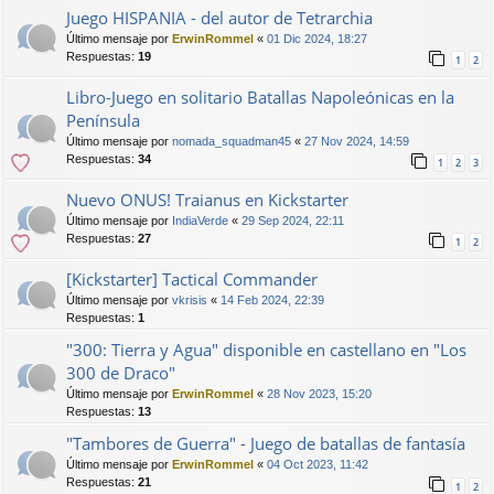
Juego HISPANIA - del autor de Tetrarchia
Último mensaje por
ErwinRommel
«
01 Dic 2024, 18:27
Respuestas:
19
1
2
Libro-Juego en solitario Batallas Napoleónicas en la
Península
Último mensaje por
nomada_squadman45
«
27 Nov 2024, 14:59
Respuestas:
34
1
2
3
Nuevo ONUS! Traianus en Kickstarter
Último mensaje por
IndiaVerde
«
29 Sep 2024, 22:11
Respuestas:
27
1
2
[Kickstarter] Tactical Commander
Último mensaje por
vkrisis
«
14 Feb 2024, 22:39
Respuestas:
1
"300: Tierra y Agua" disponible en castellano en "Los
300 de Draco"
Último mensaje por
ErwinRommel
«
28 Nov 2023, 15:20
Respuestas:
13
"Tambores de Guerra" - Juego de batallas de fantasía
Último mensaje por
ErwinRommel
«
04 Oct 2023, 11:42
Respuestas:
21
1
2