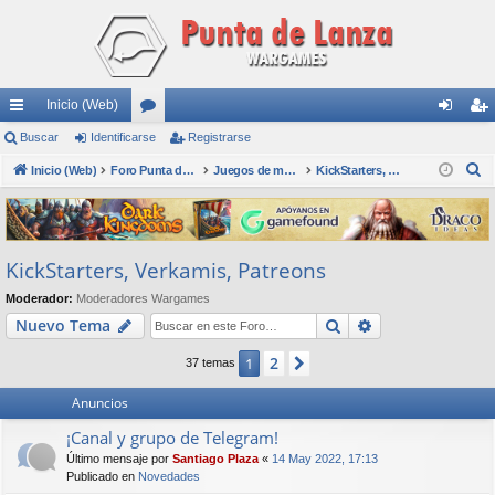
Inicio (Web)
nl
Buscar
Identificarse
or
Registrarse
de
eg
B
ac
Inicio (Web)
os
Foro Punta de Lanza Wargames
Juegos de mesa físicos y digitales
KickStarters, Verkamis, Patreons
nti
ist
u
es
fic
ra
s
rá
ar
rs
c
KickStarters, Verkamis, Patreons
a
pi
se
e
r
Moderador:
Moderadores Wargames
do
Buscar
Búsqueda avan
Nuevo Tema
s
2
1
Siguiente
37 temas
Anuncios
¡Canal y grupo de Telegram!
Último mensaje por
Santiago Plaza
«
14 May 2022, 17:13
Publicado en
Novedades