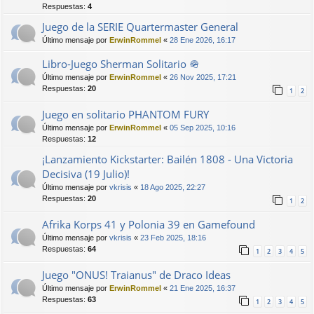
Respuestas:
4
Juego de la SERIE Quartermaster General
Último mensaje por
ErwinRommel
«
28 Ene 2026, 16:17
Libro-Juego Sherman Solitario 🪖
Último mensaje por
ErwinRommel
«
26 Nov 2025, 17:21
Respuestas:
20
1
2
Juego en solitario PHANTOM FURY
Último mensaje por
ErwinRommel
«
05 Sep 2025, 10:16
Respuestas:
12
¡Lanzamiento Kickstarter: Bailén 1808 - Una Victoria
Decisiva (19 Julio)!
Último mensaje por
vkrisis
«
18 Ago 2025, 22:27
Respuestas:
20
1
2
Afrika Korps 41 y Polonia 39 en Gamefound
Último mensaje por
vkrisis
«
23 Feb 2025, 18:16
Respuestas:
64
1
2
3
4
5
Juego "ONUS! Traianus" de Draco Ideas
Último mensaje por
ErwinRommel
«
21 Ene 2025, 16:37
Respuestas:
63
1
2
3
4
5