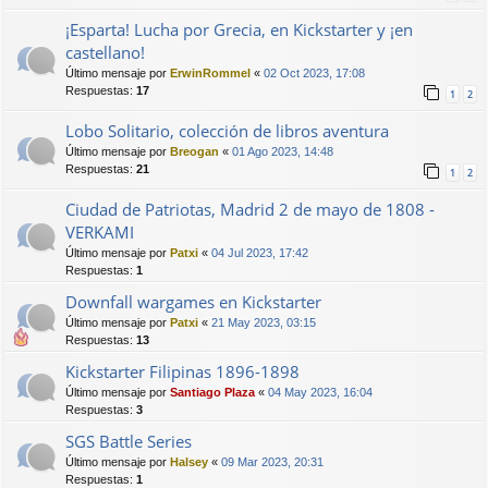
¡Esparta! Lucha por Grecia, en Kickstarter y ¡en
castellano!
Último mensaje por
ErwinRommel
«
02 Oct 2023, 17:08
Respuestas:
17
1
2
Lobo Solitario, colección de libros aventura
Último mensaje por
Breogan
«
01 Ago 2023, 14:48
Respuestas:
21
1
2
Ciudad de Patriotas, Madrid 2 de mayo de 1808 -
VERKAMI
Último mensaje por
Patxi
«
04 Jul 2023, 17:42
Respuestas:
1
Downfall wargames en Kickstarter
Último mensaje por
Patxi
«
21 May 2023, 03:15
Respuestas:
13
Kickstarter Filipinas 1896-1898
Último mensaje por
Santiago Plaza
«
04 May 2023, 16:04
Respuestas:
3
SGS Battle Series
Último mensaje por
Halsey
«
09 Mar 2023, 20:31
Respuestas:
1