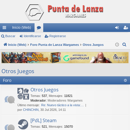
Inicio (Web)
nl
Buscar
Identificarse
or
Registrarse
de
eg
B
ac
Inicio (Web)
Foro Punta de Lanza Wargames
os
Otros Juegos
nti
ist
u
es
fic
ra
s
rá
ar
rs
c
Otros Juegos
a
pi
se
e
r
Foro
do
s
Otros Juegos
Temas
:
537
,
Mensajes
:
11821
Moderador:
Moderadores Wargames
Último mensaje:
Re: Nuevo táctico a la vista:…
por
CHINCHIN
, 30 Jul 2026, 14:11
[PdL] Steam
Temas
:
521
,
Mensajes
:
15070