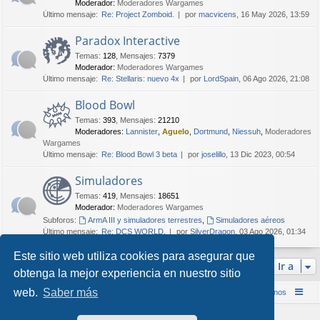
Moderador:
Moderadores Wargames
Último mensaje:
Re: Project Zomboid.
por
macvicens
, 16 May 2026, 13:59
Paradox Interactive
Temas
:
128
,
Mensajes
:
7379
Moderador:
Moderadores Wargames
Último mensaje:
Re: Stellaris: nuevo 4x
por
LordSpain
, 06 Ago 2026, 21:08
Blood Bowl
Temas
:
393
,
Mensajes
:
21210
Moderadores:
Lannister
,
Aguelo
,
Dortmund
,
Niessuh
,
Moderadores
Wargames
Último mensaje:
Re: Blood Bowl 3 beta
por
joselillo
, 13 Dic 2023, 00:54
Simuladores
Temas
:
419
,
Mensajes
:
18651
Moderador:
Moderadores Wargames
Subforos:
ArmA III y simuladores terrestres
,
Simuladores aéreos
Último mensaje:
Re: DCS WORLD.
por
SilverDragon
, 03 Ago 2026, 01:34
Este sitio web utiliza cookies para asegurar que
Ir a
obtenga la mejor experiencia en nuestro sitio
web.
Saber más
Inicio (Web)
Foro Punta de Lanza Wargames
Contáctenos
Desarrollado por
phpBB
® Forum Software © phpBB Limited