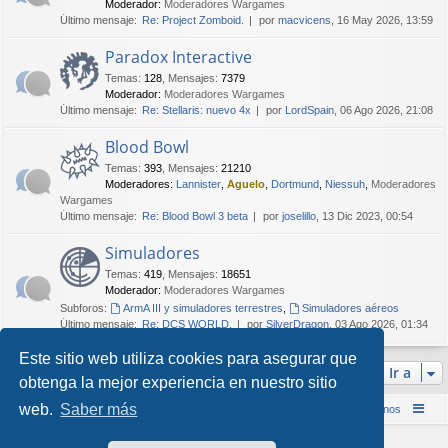
Moderador:
Moderadores Wargames
Último mensaje:
Re: Project Zomboid.
por
macvicens
, 16 May 2026, 13:59
Paradox Interactive
Temas
:
128
,
Mensajes
:
7379
Moderador:
Moderadores Wargames
Último mensaje:
Re: Stellaris: nuevo 4x
por
LordSpain
, 06 Ago 2026, 21:08
Blood Bowl
Temas
:
393
,
Mensajes
:
21210
Moderadores:
Lannister
,
Aguelo
,
Dortmund
,
Niessuh
,
Moderadores
Wargames
Último mensaje:
Re: Blood Bowl 3 beta
por
joselillo
, 13 Dic 2023, 00:54
Simuladores
Temas
:
419
,
Mensajes
:
18651
Moderador:
Moderadores Wargames
Subforos:
ArmA III y simuladores terrestres
,
Simuladores aéreos
Último mensaje:
Re: DCS WORLD.
por
SilverDragon
, 03 Ago 2026, 01:34
Este sitio web utiliza cookies para asegurar que
Ir a
obtenga la mejor experiencia en nuestro sitio
web.
Saber más
Inicio (Web)
Foro Punta de Lanza Wargames
Contáctenos
Desarrollado por
phpBB
® Forum Software © phpBB Limited