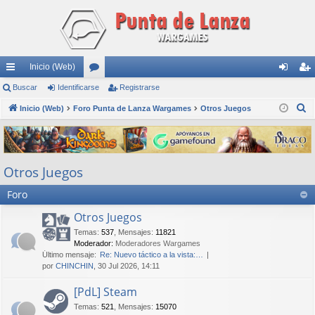
Inicio (Web)
nl
Buscar
Identificarse
or
Registrarse
de
eg
B
ac
Inicio (Web)
Foro Punta de Lanza Wargames
os
Otros Juegos
nti
ist
u
es
fic
ra
s
rá
ar
rs
c
Otros Juegos
a
pi
se
e
r
Foro
do
s
Otros Juegos
Temas
:
537
,
Mensajes
:
11821
Moderador:
Moderadores Wargames
Último mensaje:
Re: Nuevo táctico a la vista:…
por
CHINCHIN
, 30 Jul 2026, 14:11
[PdL] Steam
Temas
:
521
,
Mensajes
:
15070