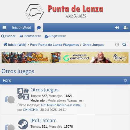
Inicio (Web)
nl
Buscar
Identificarse
or
Registrarse
de
eg
B
ac
Inicio (Web)
Foro Punta de Lanza Wargames
os
Otros Juegos
nti
ist
u
es
fic
ra
s
rá
ar
rs
c
Otros Juegos
a
pi
se
e
r
Foro
do
s
Otros Juegos
Temas
:
537
,
Mensajes
:
11821
Moderador:
Moderadores Wargames
Último mensaje:
Re: Nuevo táctico a la vista:…
por
CHINCHIN
, 30 Jul 2026, 14:11
[PdL] Steam
Temas
:
521
,
Mensajes
:
15070