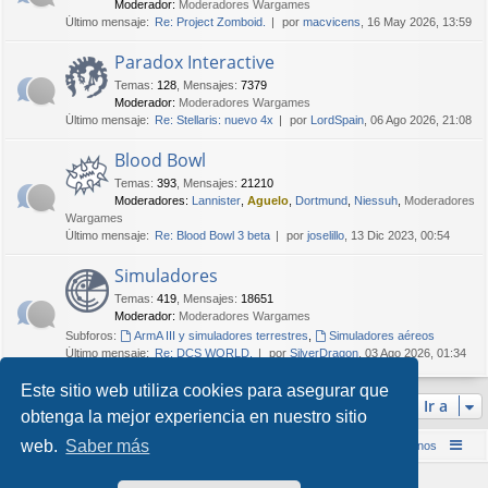
Moderador:
Moderadores Wargames
Último mensaje:
Re: Project Zomboid.
por
macvicens
, 16 May 2026, 13:59
Paradox Interactive
Temas
:
128
,
Mensajes
:
7379
Moderador:
Moderadores Wargames
Último mensaje:
Re: Stellaris: nuevo 4x
por
LordSpain
, 06 Ago 2026, 21:08
Blood Bowl
Temas
:
393
,
Mensajes
:
21210
Moderadores:
Lannister
,
Aguelo
,
Dortmund
,
Niessuh
,
Moderadores
Wargames
Último mensaje:
Re: Blood Bowl 3 beta
por
joselillo
, 13 Dic 2023, 00:54
Simuladores
Temas
:
419
,
Mensajes
:
18651
Moderador:
Moderadores Wargames
Subforos:
ArmA III y simuladores terrestres
,
Simuladores aéreos
Último mensaje:
Re: DCS WORLD.
por
SilverDragon
, 03 Ago 2026, 01:34
Este sitio web utiliza cookies para asegurar que
Ir a
obtenga la mejor experiencia en nuestro sitio
web.
Saber más
Inicio (Web)
Foro Punta de Lanza Wargames
Contáctenos
Desarrollado por
phpBB
® Forum Software © phpBB Limited