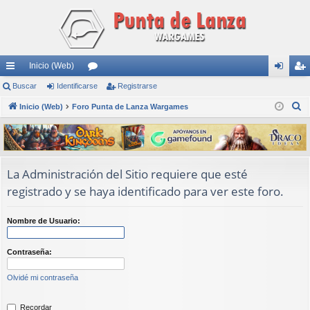
Inicio (Web)
nl
Buscar
Identificarse
or
Registrarse
de
eg
B
ac
Inicio (Web)
Foro Punta de Lanza Wargames
os
nti
ist
u
es
fic
ra
s
rá
ar
rs
c
a
pi
se
e
La Administración del Sitio requiere que esté
r
registrado y se haya identificado para ver este foro.
do
s
Nombre de Usuario:
Contraseña:
Olvidé mi contraseña
Recordar