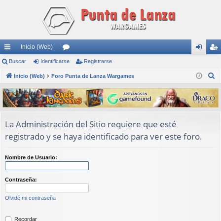
Inicio (Web)
nl
Buscar
Identificarse
or
Registrarse
de
eg
B
ac
Inicio (Web)
Foro Punta de Lanza Wargames
os
nti
ist
u
es
fic
ra
s
rá
ar
rs
c
a
pi
se
e
La Administración del Sitio requiere que esté
r
registrado y se haya identificado para ver este foro.
do
s
Nombre de Usuario:
Contraseña:
Olvidé mi contraseña
Recordar