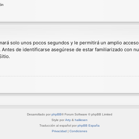
ión
omará solo unos pocos segundos y le permitirá un amplio acceso
. Antes de identificarse asegúrese de estar familiarizado con nu
itio.
Desarrollado por
phpBB
® Forum Software © phpBB Limited
Style por
Arty
&
halilesen
Traducción al español por
phpBB España
Privacidad
|
Condiciones