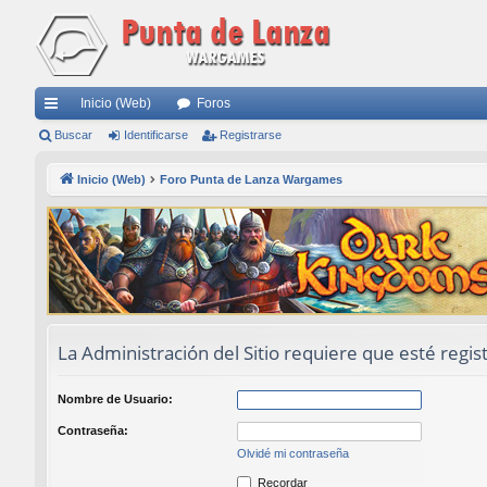
Inicio (Web)
Foros
nl
Buscar
Identificarse
Registrarse
ac
Inicio (Web)
Foro Punta de Lanza Wargames
es
rá
pi
do
s
La Administración del Sitio requiere que esté regist
Nombre de Usuario:
Contraseña:
Olvidé mi contraseña
Recordar