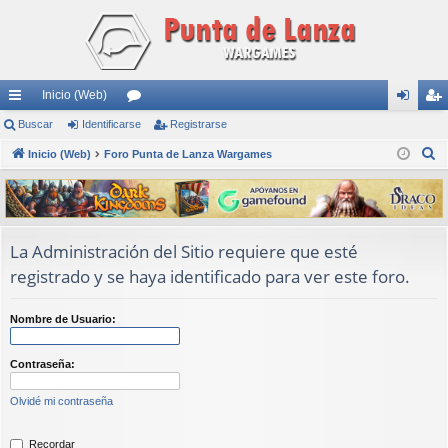
Inicio (Web)
nl
Buscar
Identificarse
or
Registrarse
de
eg
B
ac
Inicio (Web)
Foro Punta de Lanza Wargames
os
nti
ist
u
es
fic
ra
s
rá
ar
rs
c
a
pi
se
e
La Administración del Sitio requiere que esté
r
registrado y se haya identificado para ver este foro.
do
s
Nombre de Usuario:
Contraseña:
Olvidé mi contraseña
Recordar