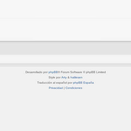
Desarrollado por
phpBB
® Forum Software © phpBB Limited
Style por
Arty
&
halilesen
Traducción al español por
phpBB España
Privacidad
|
Condiciones