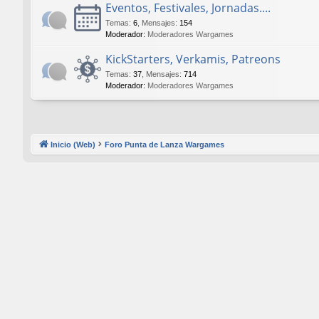
Eventos, Festivales, Jornadas....
Temas
:
6
,
Mensajes
:
154
Moderador:
Moderadores Wargames
KickStarters, Verkamis, Patreons
Temas
:
37
,
Mensajes
:
714
Moderador:
Moderadores Wargames
Inicio (Web)
Foro Punta de Lanza Wargames