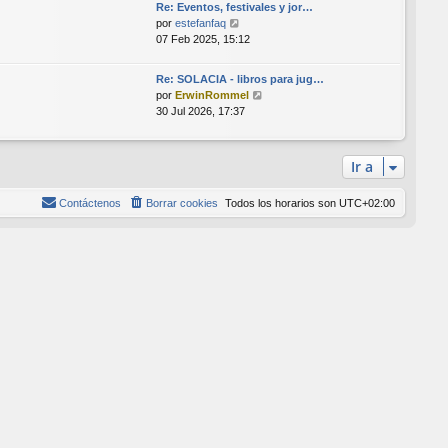
Re: Eventos, festivales y jor…
l
V
por
estefanfaq
t
e
07 Feb 2025, 15:12
i
r
m
ú
o
Re: SOLACIA - libros para jug…
l
V
m
por
ErwinRommel
t
e
e
30 Jul 2026, 17:37
i
r
n
m
ú
s
o
l
a
Ir a
m
t
j
e
i
e
n
Contáctenos
Borrar cookies
Todos los horarios son
UTC+02:00
m
s
o
a
m
j
e
e
n
s
a
j
e