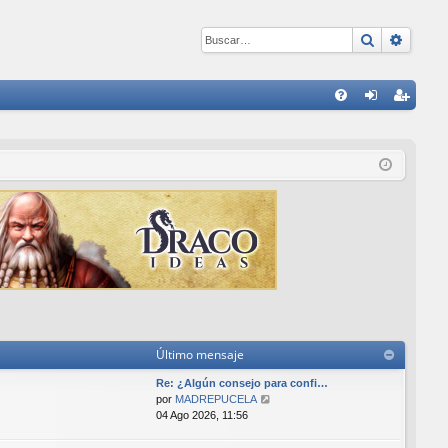
Buscar
Búsqu
E
FA
de
eg
Q
nti
ist
fic
ra
ar
rs
se
e
Último mensaje
Re: ¿Algún consejo para confi…
V
por
MADREPUCELA
e
04 Ago 2026, 11:56
r
ú