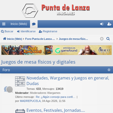
Inicio (Web)
nl
Buscar
Identificarse
or
Registrarse
de
eg
B
ac
Inicio (Web)
os
Foro Punta de Lanza Wargames
Juegos de mesa físicos y digitales
nti
ist
u
es
fic
ra
s
rá
ar
rs
c
Juegos de mesa físicos y digitales
a
pi
se
e
r
Foro
do
s
Novedades, Wargames y Juegos en general,
Dudas
Temas
:
633
,
Mensajes
:
13419
Moderador:
Moderadores Wargames
Último mensaje:
Re: ¿Algún consejo para confi…
por
MADREPUCELA
, 04 Ago 2026, 11:56
Eventos, Festivales, Jornadas....