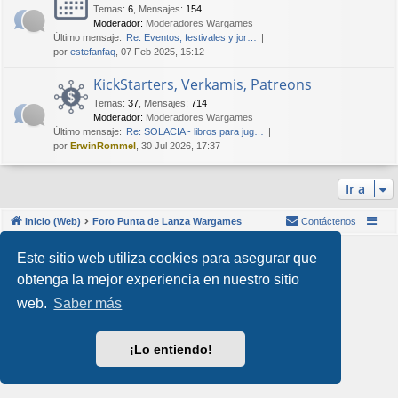
Temas
:
6
,
Mensajes
:
154
Moderador:
Moderadores Wargames
Último mensaje:
Re: Eventos, festivales y jor…
por
estefanfaq
, 07 Feb 2025, 15:12
KickStarters, Verkamis, Patreons
Temas
:
37
,
Mensajes
:
714
Moderador:
Moderadores Wargames
Último mensaje:
Re: SOLACIA - libros para jug…
por
ErwinRommel
, 30 Jul 2026, 17:37
Ir a
Inicio (Web)
Foro Punta de Lanza Wargames
Contáctenos
Desarrollado por
phpBB
® Forum Software © phpBB Limited
Este sitio web utiliza cookies para asegurar que
Style por
Arty
&
halilesen
obtenga la mejor experiencia en nuestro sitio
Traducción al español por
phpBB España
Privacidad
|
Condiciones
web.
Saber más
¡Lo entiendo!