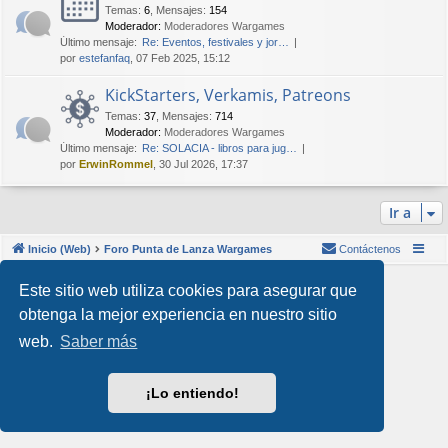
Temas
:
6
,
Mensajes
:
154
Moderador:
Moderadores Wargames
Último mensaje:
Re: Eventos, festivales y jor…
por
estefanfaq
, 07 Feb 2025, 15:12
KickStarters, Verkamis, Patreons
Temas
:
37
,
Mensajes
:
714
Moderador:
Moderadores Wargames
Último mensaje:
Re: SOLACIA - libros para jug…
por
ErwinRommel
, 30 Jul 2026, 17:37
Ir a
Inicio (Web)
Foro Punta de Lanza Wargames
Contáctenos
Desarrollado por
phpBB
® Forum Software © phpBB Limited
Este sitio web utiliza cookies para asegurar que
Style por
Arty
&
halilesen
obtenga la mejor experiencia en nuestro sitio
Traducción al español por
phpBB España
Privacidad
|
Condiciones
web.
Saber más
¡Lo entiendo!