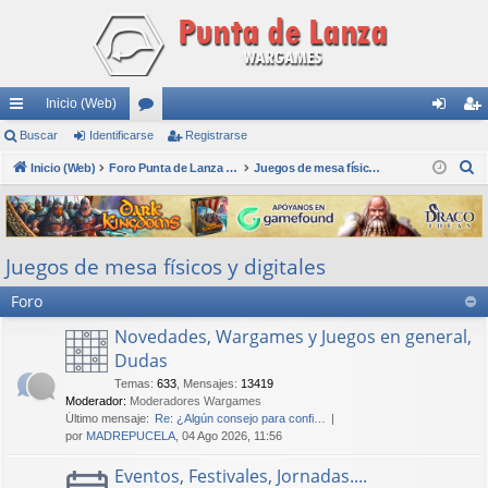
Inicio (Web)
nl
Buscar
Identificarse
or
Registrarse
de
eg
B
ac
Inicio (Web)
os
Foro Punta de Lanza Wargames
Juegos de mesa físicos y digitales
nti
ist
u
es
fic
ra
s
rá
ar
rs
c
Juegos de mesa físicos y digitales
a
pi
se
e
r
Foro
do
s
Novedades, Wargames y Juegos en general,
Dudas
Temas
:
633
,
Mensajes
:
13419
Moderador:
Moderadores Wargames
Último mensaje:
Re: ¿Algún consejo para confi…
por
MADREPUCELA
, 04 Ago 2026, 11:56
Eventos, Festivales, Jornadas....