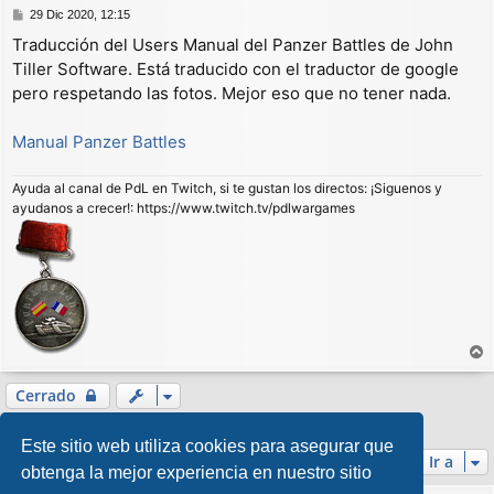
M
29 Dic 2020, 12:15
e
Traducción del Users Manual del Panzer Battles de John
n
Tiller Software. Está traducido con el traductor de google
s
a
pero respetando las fotos. Mejor eso que no tener nada.
j
e
Manual Panzer Battles
Ayuda al canal de PdL en Twitch, si te gustan los directos: ¡Siguenos y
ayudanos a crecer!: https://www.twitch.tv/pdlwargames
r
r
Cerrado
i
1 mensaje • Página
1
de
1
b
Este sitio web utiliza cookies para asegurar que
a
Ir a
obtenga la mejor experiencia en nuestro sitio