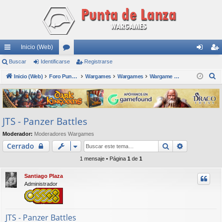
Inicio (Web)
nl
Buscar
Identificarse
or
Registrarse
de
eg
B
ac
Inicio (Web)
os
Foro Punta de Lanza Wargames
Wargames
Wargames
Wargame Depot
nti
ist
u
es
fic
ra
s
rá
ar
rs
c
JTS - Panzer Battles
a
pi
se
e
r
Moderador:
Moderadores Wargames
do
Buscar
Búsqueda 
Cerrado
s
1 mensaje • Página
1
de
1
Santiago Plaza
Administrador
JTS - Panzer Battles