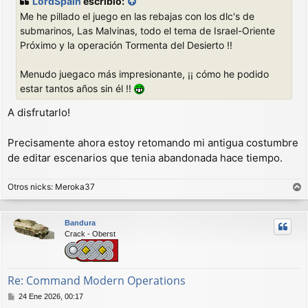
LordSpain
escribió:
s
Me he pillado el juego en las rebajas con los dlc's de
a
j
submarinos, Las Malvinas, todo el tema de Israel-Oriente
e
Próximo y la operación Tormenta del Desierto !!
Menudo juegaco más impresionante, ¡¡ cómo he podido
estar tantos años sin él !!
A disfrutarlo!
Precisamente ahora estoy retomando mi antigua costumbre
de editar escenarios que tenia abandonada hace tiempo.
Otros nicks: Meroka37
r
r
Bandura
i
Crack - Oberst
b
a
Re: Command Modern Operations
M
24 Ene 2026, 00:17
e