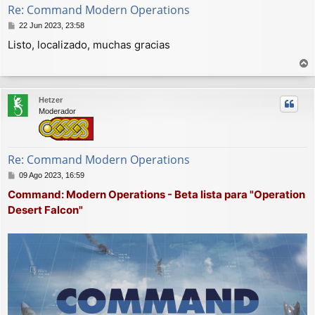
Re: Command Modern Operations
M
22 Jun 2023, 23:58
e
Listo, localizado, muchas gracias
n
s
a
r
j
r
e
Hetzer
i
Moderador
b
a
Re: Command Modern Operations
M
09 Ago 2023, 16:59
e
Command: Modern Operations - Beta lista para "Operation
n
Desert Falcon"
s
a
j
e