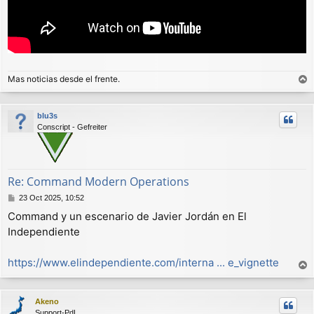
Mas noticias desde el frente.
r
r
blu3s
i
Conscript - Gefreiter
b
a
Re: Command Modern Operations
M
23 Oct 2025, 10:52
e
Command y un escenario de Javier Jordán en El
n
Independiente
s
a
j
https://www.elindependiente.com/interna ... e_vignette
e
r
r
Akeno
i
Support-PdL