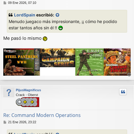
M
09 Ene 2026, 07:10
e
n
LordSpain
escribió:
s
Menudo juegaco más impresionante, ¡¡ cómo he podido
a
j
estar tantos años sin él !!
e
Me pasó lo mismo
r
r
PijusMagnificus
i
Crack - Oberst
b
a
Re: Command Modern Operations
M
21 Ene 2026, 23:22
e
n