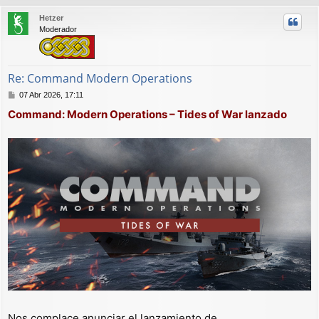
r
Hetzer
i
Moderador
b
a
Re: Command Modern Operations
M
07 Abr 2026, 17:11
e
Command: Modern Operations – Tides of War lanzado
n
s
a
j
e
Nos complace anunciar el lanzamiento de