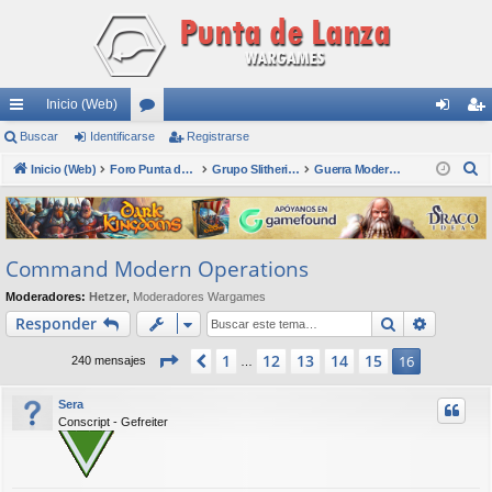
Inicio (Web)
nl
Buscar
Identificarse
or
Registrarse
de
eg
B
ac
Inicio (Web)
os
Foro Punta de Lanza Wargames
Grupo Slitherine
Guerra Moderna Aeronaval
nti
ist
u
es
fic
ra
s
rá
ar
rs
c
Command Modern Operations
a
pi
se
e
r
Moderadores:
Hetzer
,
Moderadores Wargames
do
Buscar
Búsqued
Responder
s
Página
16
de
16
1
12
13
14
15
Anterior
16
240 mensajes
…
Sera
Conscript - Gefreiter