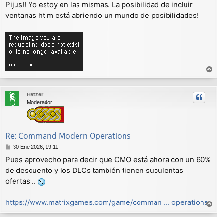
Pijus!! Yo estoy en las mismas. La posibilidad de incluir
n
ventanas htlm está abriendo un mundo de posibilidades!
s
a
j
e
r
r
Hetzer
i
Moderador
b
a
Re: Command Modern Operations
M
30 Ene 2026, 19:11
e
Pues aprovecho para decir que CMO está ahora con un 60%
n
de descuento y los DLCs también tienen suculentas
s
a
ofertas...
j
e
https://www.matrixgames.com/game/comman ... operations
r