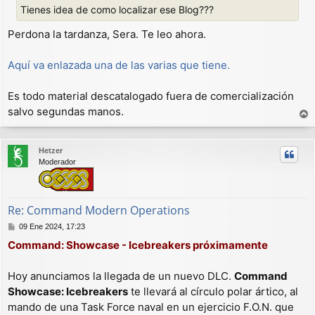
Tienes idea de como localizar ese Blog???
a
j
Perdona la tardanza, Sera. Te leo ahora.
e
Aquí va enlazada una de las varias que tiene.
Es todo material descatalogado fuera de comercialización
salvo segundas manos.
r
r
Hetzer
i
Moderador
b
a
Re: Command Modern Operations
M
09 Ene 2024, 17:23
e
Command: Showcase - Icebreakers próximamente
n
s
a
Hoy anunciamos la llegada de un nuevo DLC.
Command
j
Showcase: Icebreakers
te llevará al círculo polar ártico, al
e
mando de una Task Force naval en un ejercicio F.O.N. que