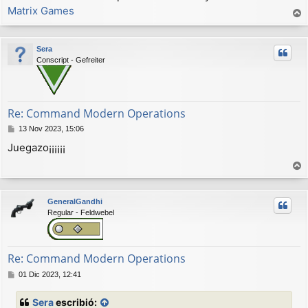
Matrix Games
r
r
Sera
i
Conscript - Gefreiter
b
a
Re: Command Modern Operations
M
13 Nov 2023, 15:06
e
Juegazo¡¡¡¡¡¡
n
s
a
r
j
r
e
GeneralGandhi
i
Regular - Feldwebel
b
a
Re: Command Modern Operations
M
01 Dic 2023, 12:41
e
n
Sera
escribió:
s