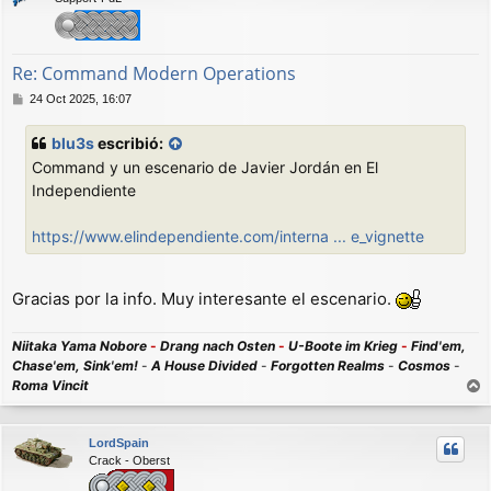
b
a
Re: Command Modern Operations
M
24 Oct 2025, 16:07
e
n
blu3s
escribió:
s
Command y un escenario de Javier Jordán en El
a
j
Independiente
e
https://www.elindependiente.com/interna ... e_vignette
Gracias por la info. Muy interesante el escenario.
Niitaka Yama Nobore
-
Drang nach Osten
-
U-Boote im Krieg
-
Find'em,
Chase'em, Sink'em!
-
A House Divided
-
Forgotten Realms
-
Cosmos
-
Roma Vincit
r
r
LordSpain
i
Crack - Oberst
b
a