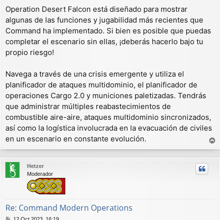
Operation Desert Falcon está diseñado para mostrar
algunas de las funciones y jugabilidad más recientes que
Command ha implementado. Si bien es posible que puedas
completar el escenario sin ellas, ¡deberás hacerlo bajo tu
propio riesgo!
Navega a través de una crisis emergente y utiliza el
planificador de ataques multidominio, el planificador de
operaciones Cargo 2.0 y municiones paletizadas. Tendrás
que administrar múltiples reabastecimientos de
combustible aire-aire, ataques multidominio sincronizados,
así como la logística involucrada en la evacuación de civiles
en un escenario en constante evolución.
r
r
Hetzer
i
Moderador
b
a
Re: Command Modern Operations
M
12 Oct 2023, 16:19