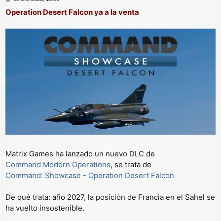
e
Operation Desert Falcon ya a la venta
n
s
a
j
e
Matrix Games ha lanzado un nuevo DLC de
Command Modern Operations
, se trata de
Command: Showcase - Operation Desert Falcon
De qué trata: año 2027, la posición de Francia en el Sahel se
ha vuelto insostenible.