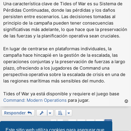
Una característica clave de Tides of War es su Sistema de
Pérdidas Continuadas, donde las pérdidas y los daños
persisten entre escenarios. Las decisiones tomadas al
principio de la campaña pueden tener consecuencias
significativas más adelante, lo que hace que la preservación
de las fuerzas y la planificación operativa sean cruciales.
En lugar de centrarse en plataformas individuales, la
campaña hace hincapié en la gestión de la escalada, las
operaciones conjuntas y la preservación de fuerzas a largo
plazo, ofreciendo a los jugadores de Command una
perspectiva operativa sobre la escalada de crisis en una de
las regiones marítimas más sensibles del mundo.
Tides of War ya está disponible y requiere el juego base
Command: Modern Operations
para jugar.
r
r
Responder
i
Página
16
de
16
1
12
13
14
15
Anterior
16
b
240 mensajes
…
a
Este sitio web utiliza cookies para asegurar que