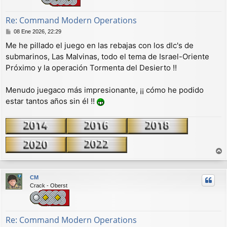
Re: Command Modern Operations
M
08 Ene 2026, 22:29
e
Me he pillado el juego en las rebajas con los dlc's de
n
submarinos, Las Malvinas, todo el tema de Israel-Oriente
s
a
Próximo y la operación Tormenta del Desierto !!
j
e
Menudo juegaco más impresionante, ¡¡ cómo he podido
estar tantos años sin él !!
r
r
CM
i
Crack - Oberst
b
a
Re: Command Modern Operations