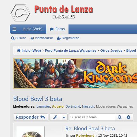
Inicio (Web)
Foros
nl
Buscar
Identificarse
Registrarse
ac
Inicio (Web)
Foro Punta de Lanza Wargames
Otros Juegos
Blood
es
rá
pi
do
s
Blood Bowl 3 beta
Moderadores:
Lannister
,
Aguelo
,
Dortmund
,
Niessuh
,
Moderadores Wargames
Buscar
Bú
Responder
Re: Blood Bowl 3 beta
M
por
Roberbond
»
13 Nov 2023, 10:42