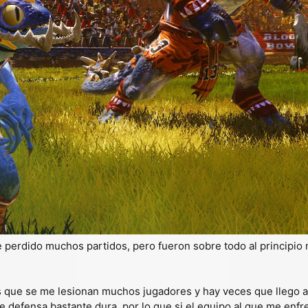
perdido muchos partidos, pero fueron sobre todo al principio m
 que se me lesionan muchos jugadores y hay veces que llego al
de defensa bastante dura, por lo que si el equipo al que me en