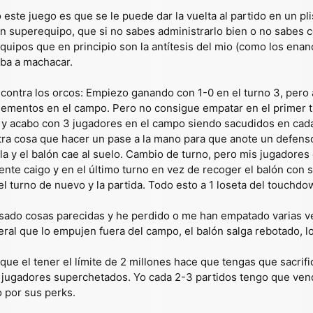
ste juego es que se le puede dar la vuelta al partido en un pli
un superequipo, que si no sabes administrarlo bien o no sabes 
uipos que en principio son la antítesis del mio (como los ena
iba a machacar.
ontra los orcos: Empiezo ganando con 1-0 en el turno 3, pero a 
lementos en el campo. Pero no consigue empatar en el primer 
y acabo con 3 jugadores en el campo siendo sacudidos en cada 
 otra cosa que hacer un pase a la mano para que anote un defen
la y el balón cae al suelo. Cambio de turno, pero mis jugadores 
nte caigo y en el último turno en vez de recoger el balón con 
e el turno de nuevo y la partida. Todo esto a 1 loseta del touchdo
ado cosas parecidas y he perdido o me han empatado varias vece
eral que lo empujen fuera del campo, el balón salga rebotado, lo 
ue el tener el límite de 2 millones hace que tengas que sacrifi
jugadores superchetados. Yo cada 2-3 partidos tengo que vende
 por sus perks.