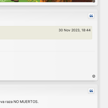
A
r
r
i
b
a
30 Nov 2023, 18:44
A
r
r
i
b
a
ueva raza NO MUERTOS.