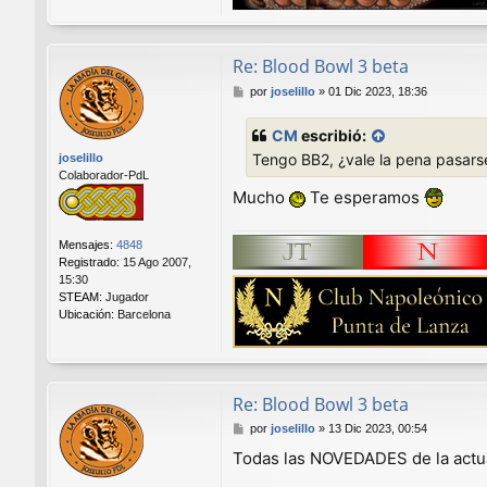
Re: Blood Bowl 3 beta
M
por
joselillo
»
01 Dic 2023, 18:36
e
n
CM
escribió:
s
Tengo BB2, ¿vale la pena pasars
joselillo
a
Colaborador-PdL
j
Mucho
Te esperamos
e
Mensajes:
4848
Registrado:
15 Ago 2007,
15:30
STEAM:
Jugador
Ubicación:
Barcelona
Re: Blood Bowl 3 beta
M
por
joselillo
»
13 Dic 2023, 00:54
e
Todas las NOVEDADES de la actu
n
s