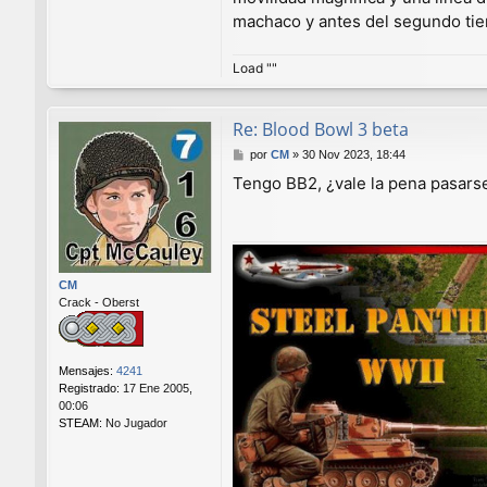
machaco y antes del segundo ti
Load ""
Re: Blood Bowl 3 beta
M
por
CM
»
30 Nov 2023, 18:44
e
Tengo BB2, ¿vale la pena pasars
n
s
a
j
e
CM
Crack - Oberst
Mensajes:
4241
Registrado:
17 Ene 2005,
00:06
STEAM:
No Jugador