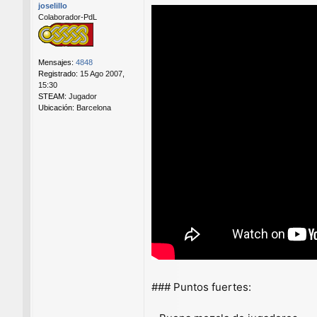
joselillo
a
Colaborador-PdL
j
e
Mensajes:
4848
Registrado:
15 Ago 2007,
15:30
STEAM:
Jugador
Ubicación:
Barcelona
### Puntos fuertes: