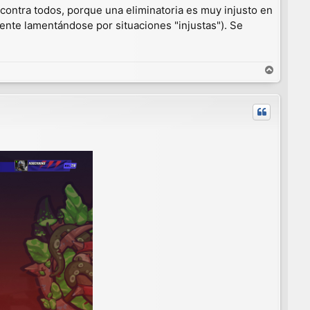
s contra todos, porque una eliminatoria es muy injusto en
gente lamentándose por situaciones "injustas"). Se
A
r
r
i
b
a