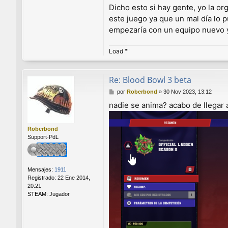
Dicho esto si hay gente, yo la or
este juego ya que un mal día lo 
empezaría con un equipo nuevo 
Load ""
Re: Blood Bowl 3 beta
M
por
Roberbond
»
30 Nov 2023, 13:12
e
nadie se anima? acabo de llegar a 
n
s
a
Roberbond
j
Support-PdL
e
Mensajes:
1911
Registrado:
22 Ene 2014,
20:21
STEAM:
Jugador