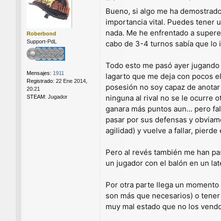
e
Bueno, si algo me ha demostrado e
n
importancia vital. Puedes tener 
s
a
nada. Me he enfrentado a supereq
Roberbond
j
Support-PdL
cabo de 3-4 turnos sabía que lo 
e
Todo esto me pasó ayer jugando c
Mensajes:
1911
lagarto que me deja con pocos e
Registrado:
22 Ene 2014,
posesión no soy capaz de anotar 
20:21
ninguna al rival no se le ocurre
STEAM:
Jugador
ganara más puntos aun... pero fal
pasar por sus defensas y obviame
agilidad) y vuelve a fallar, pierd
Pero al revés también me han pas
un jugador con el balón en un lat
Por otra parte llega un momento q
son más que necesarios) o tener 
muy mal estado que no los vendo