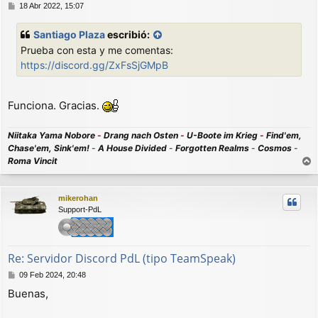
M
18 Abr 2022, 15:07
e
n
Santiago Plaza
escribió:
s
Prueba con esta y me comentas:
a
j
https://discord.gg/ZxFsSjGMpB
e
Funciona. Gracias.
Niitaka Yama Nobore
-
Drang nach Osten
-
U-Boote im Krieg
-
Find'em,
Chase'em, Sink'em!
-
A House Divided
-
Forgotten Realms
-
Cosmos
-
Roma Vincit
r
r
mikerohan
i
Support-PdL
b
a
Re: Servidor Discord PdL (tipo TeamSpeak)
M
09 Feb 2024, 20:48
e
Buenas,
n
s