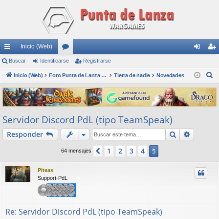
Inicio (Web)
nl
Buscar
Identificarse
or
Registrarse
de
eg
B
ac
Inicio (Web)
os
Foro Punta de Lanza Wargames
Tierra de nadie
Novedades
nti
ist
u
es
fic
ra
s
rá
ar
rs
c
Servidor Discord PdL (tipo TeamSpeak)
a
pi
se
e
r
Buscar
Búsqued
Responder
do
s
1
2
3
4
Anterior
5
64 mensajes
Piteas
Support-PdL
Re: Servidor Discord PdL (tipo TeamSpeak)