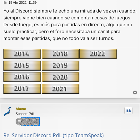
M
18 Abr 2022, 11:39
e
Yo al Discord siempre le echo una mirada de vez en cuando,
n
siempre viene bien cuando se comentan cosas de juegos.
s
a
Desde luego, es más para partidas en directo, algo que no
j
suelo practicar, pero el foro necesitaba un canal para
e
montar esas partidas, que no todo va a ser turnos.
r
r
Akeno
i
Support-PdL
b
a
Re: Servidor Discord PdL (tipo TeamSpeak)