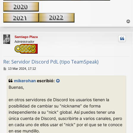
r
r
Santiago Plaza
i
Administrador
b
a
Re: Servidor Discord PdL (tipo TeamSpeak)
M
13 Mar 2024, 17:12
e
n
mikerohan
escribió:
s
Buenas,
a
j
e
en otros servidores de Discord los usuarios tienen la
posibilidad de cambiar su "nickname" de forma
independiente a su "nick" global. Así puedes tener una
única cuenta de Discord, suscribirte a varios canales, pero
en cada uno de ellos usar el "nick" por el que se te conoce
en ese mundillo.