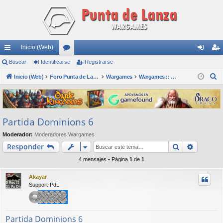
Inicio (Web)
nl
Buscar
Identificarse
or
Registrarse
de
eg
B
ac
Inicio (Web)
os
Foro Punta de Lanza Wargames
Wargames
Wargames :: Dominions
nti
ist
u
es
fic
ra
s
rá
ar
rs
c
Partida Dominions 6
a
pi
se
e
r
Moderador:
Moderadores Wargames
do
Buscar
Búsqued
Responder
s
4 mensajes • Página
1
de
1
Akayar
Support-PdL
Partida Dominions 6