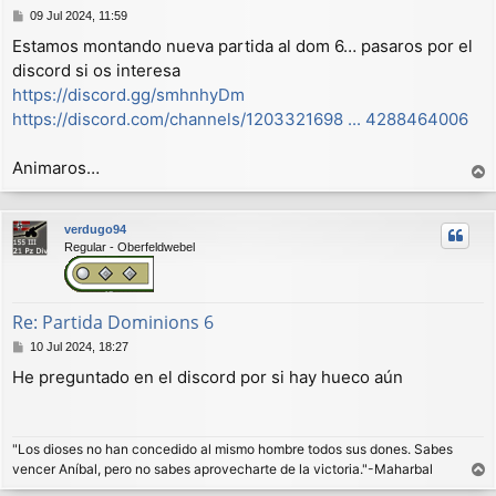
M
09 Jul 2024, 11:59
e
Estamos montando nueva partida al dom 6… pasaros por el
n
discord si os interesa
s
a
https://discord.gg/smhnhyDm
j
https://discord.com/channels/1203321698 ... 4288464006
e
Animaros…
r
r
verdugo94
i
Regular - Oberfeldwebel
b
a
Re: Partida Dominions 6
M
10 Jul 2024, 18:27
e
He preguntado en el discord por si hay hueco aún
n
s
a
j
"Los dioses no han concedido al mismo hombre todos sus dones. Sabes
e
vencer Aníbal, pero no sabes aprovecharte de la victoria."-Maharbal
r