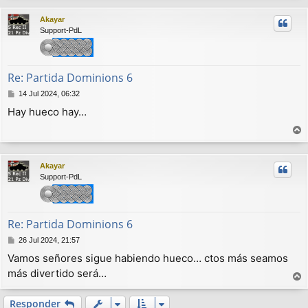
r
Akayar
i
Support-PdL
b
a
Re: Partida Dominions 6
M
14 Jul 2024, 06:32
e
Hay hueco hay…
n
s
a
r
j
r
e
Akayar
i
Support-PdL
b
a
Re: Partida Dominions 6
M
26 Jul 2024, 21:57
e
Vamos señores sigue habiendo hueco… ctos más seamos
n
más divertido será…
s
a
r
j
r
Responder
e