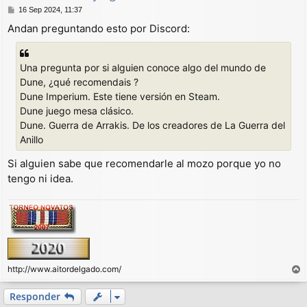
M
16 Sep 2024, 11:37
e
Andan preguntando esto por Discord:
n
s
a
j
Una pregunta por si alguien conoce algo del mundo de
e
Dune, ¿qué recomendais ?
Dune Imperium. Este tiene versión en Steam.
Dune juego mesa clásico.
Dune. Guerra de Arrakis. De los creadores de La Guerra del
Anillo
Si alguien sabe que recomendarle al mozo porque yo no
tengo ni idea.
http://www.aitordelgado.com/
r
r
Responder
i