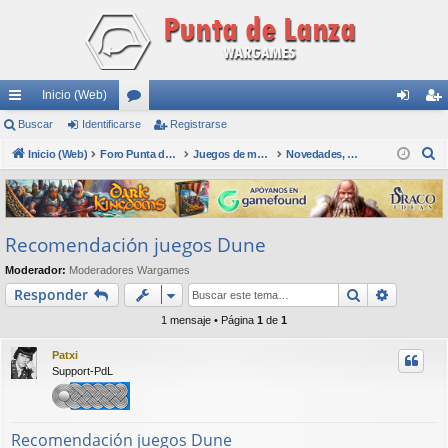
Inicio (Web)
nl
Buscar
Identificarse
or
Registrarse
de
eg
B
ac
Inicio (Web)
os
Foro Punta de Lanza Wargames
Juegos de mesa físicos y digitales
Novedades, Wargames y Juegos en general, Dudas
nti
ist
u
es
fic
ra
s
rá
ar
rs
c
Recomendación juegos Dune
a
pi
se
e
r
Moderador:
Moderadores Wargames
do
Buscar
Búsqued
Responder
s
1 mensaje • Página
1
de
1
Patxi
Support-PdL
Recomendación juegos Dune