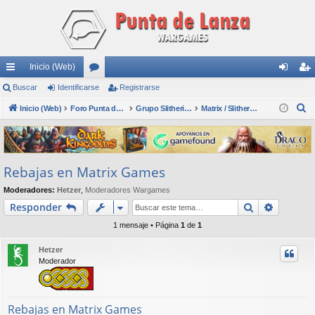
Inicio (Web)
nl
Buscar
Identificarse
or
Registrarse
de
eg
B
ac
Inicio (Web)
os
Foro Punta de Lanza Wargames
Grupo Slitherine
Matrix / Slitherine
nti
ist
u
es
fic
ra
s
rá
ar
rs
c
Rebajas en Matrix Games
a
pi
se
e
r
Moderadores:
Hetzer
,
Moderadores Wargames
do
Buscar
Búsqued
Responder
s
1 mensaje • Página
1
de
1
Hetzer
Moderador
Rebajas en Matrix Games