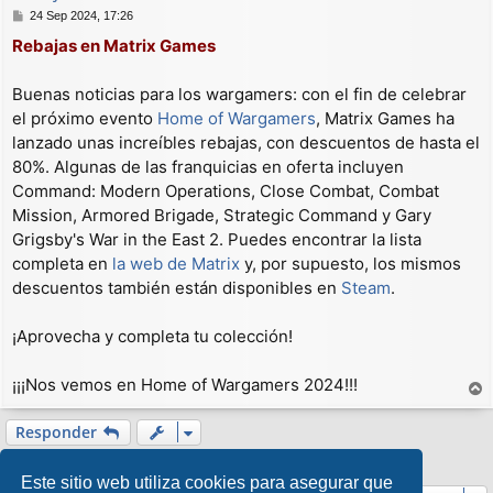
M
24 Sep 2024, 17:26
e
Rebajas en Matrix Games
n
s
a
Buenas noticias para los wargamers: con el fin de celebrar
j
el próximo evento
Home of Wargamers
, Matrix Games ha
e
lanzado unas increíbles rebajas, con descuentos de hasta el
80%. Algunas de las franquicias en oferta incluyen
Command: Modern Operations, Close Combat, Combat
Mission, Armored Brigade, Strategic Command y Gary
Grigsby's War in the East 2. Puedes encontrar la lista
completa en
la web de Matrix
y, por supuesto, los mismos
descuentos también están disponibles en
Steam
.
¡Aprovecha y completa tu colección!
¡¡¡Nos vemos en Home of Wargamers 2024!!!
r
r
Responder
i
1 mensaje • Página
1
de
1
b
Este sitio web utiliza cookies para asegurar que
a