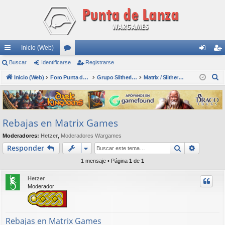
Inicio (Web)
nl
Buscar
Identificarse
or
Registrarse
de
eg
B
ac
Inicio (Web)
os
Foro Punta de Lanza Wargames
Grupo Slitherine
Matrix / Slitherine
nti
ist
u
es
fic
ra
s
rá
ar
rs
c
Rebajas en Matrix Games
a
pi
se
e
r
Moderadores:
Hetzer
,
Moderadores Wargames
do
Buscar
Búsqued
Responder
s
1 mensaje • Página
1
de
1
Hetzer
Moderador
Rebajas en Matrix Games