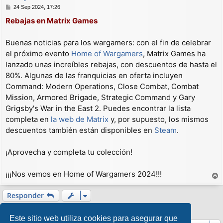
M
24 Sep 2024, 17:26
e
Rebajas en Matrix Games
n
s
a
Buenas noticias para los wargamers: con el fin de celebrar
j
el próximo evento
Home of Wargamers
, Matrix Games ha
e
lanzado unas increíbles rebajas, con descuentos de hasta el
80%. Algunas de las franquicias en oferta incluyen
Command: Modern Operations, Close Combat, Combat
Mission, Armored Brigade, Strategic Command y Gary
Grigsby's War in the East 2. Puedes encontrar la lista
completa en
la web de Matrix
y, por supuesto, los mismos
descuentos también están disponibles en
Steam
.
¡Aprovecha y completa tu colección!
¡¡¡Nos vemos en Home of Wargamers 2024!!!
r
r
Responder
i
1 mensaje • Página
1
de
1
b
Este sitio web utiliza cookies para asegurar que
a