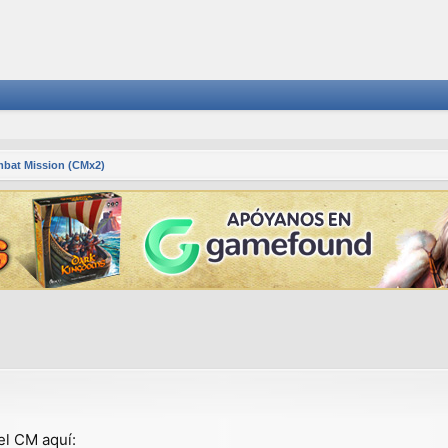
bat Mission (CMx2)
squeda avanzada
el CM aquí: