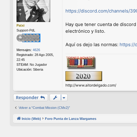
s
a
https://discord.com/channels/3
j
e
Hay que tener cuenta de discord 
Patxi
electrónico y listo.
Support-PdL
Aquí os dejo las normas:
https:/
Mensajes:
4626
Registrado:
28 Ago 2005,
22:45
STEAM:
No Jugador
Ubicación:
Siberia
http://www.aitordelgado.com/
Responder
Volver a “Combat Mission (CMx2)”
Inicio (Web)
Foro Punta de Lanza Wargames