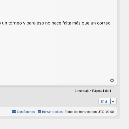
 un torneo y para eso no hace falta más que un correo
A
r
r
1 mensaje • Página
1
de
1
i
Ir a
b
a
Contáctenos
Borrar cookies
Todos los horarios son
UTC+02:00