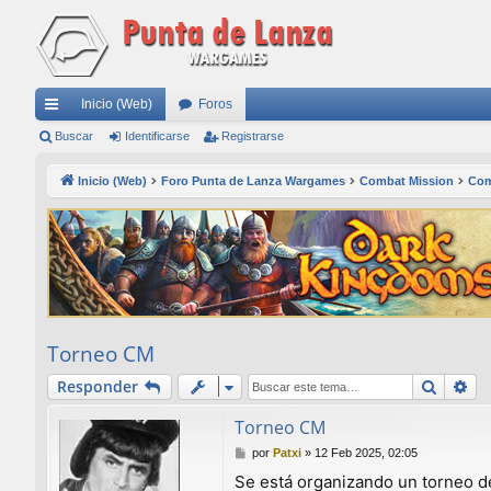
Inicio (Web)
Foros
nl
Buscar
Identificarse
Registrarse
ac
Inicio (Web)
Foro Punta de Lanza Wargames
Combat Mission
Com
es
rá
pi
do
s
Torneo CM
Buscar
Bú
Responder
Torneo CM
M
por
Patxi
»
12 Feb 2025, 02:05
e
Se está organizando un torneo d
n