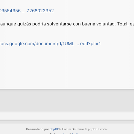
909554956 ... 7268022352
aunque quizás podría solventarse con buena voluntad. Total, es
/docs.google.com/document/d/1UML ... edit?pli=1
Desarrollado por
phpBB
® Forum Software © phpBB Limited