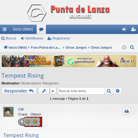
Inicio (Web)
nl
Buscar
Identificarse
or
Registrarse
de
eg
B
ac
Inicio (Web)
os
Foro Punta de Lanza Wargames
Otros Juegos
Otros Juegos
nti
ist
u
es
fic
ra
s
rá
ar
rs
c
Tempest Rising
a
pi
se
e
r
Moderador:
Moderadores Wargames
do
Buscar
Búsqued
Responder
s
1 mensaje • Página
1
de
1
CM
Crack - Oberst
Tempest Rising