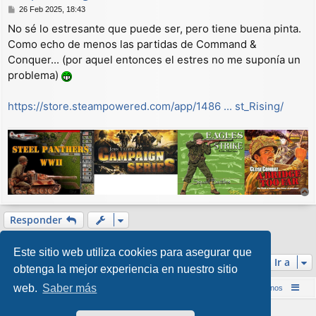
M
26 Feb 2025, 18:43
e
No sé lo estresante que puede ser, pero tiene buena pinta.
n
Como echo de menos las partidas de Command &
s
a
Conquer... (por aquel entonces el estres no me suponía un
j
problema)
e
https://store.steampowered.com/app/1486 ... st_Rising/
r
r
Responder
i
1 mensaje • Página
1
de
1
b
Este sitio web utiliza cookies para asegurar que
a
Ir a
obtenga la mejor experiencia en nuestro sitio
web.
Saber más
Inicio (Web)
Foro Punta de Lanza Wargames
Contáctenos
Desarrollado por
phpBB
® Forum Software © phpBB Limited