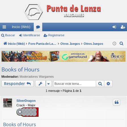
Inicio (Web)
nl
Buscar
Identificarse
or
Registrarse
de
eg
B
ac
Inicio (Web)
os
Foro Punta de Lanza Wargames
Otros Juegos
Otros Juegos
nti
ist
u
es
fic
ra
s
rá
ar
rs
c
Books of Hours
a
pi
se
e
r
Moderador:
Moderadores Wargames
do
Buscar
Búsqued
Responder
s
1 mensaje • Página
1
de
1
SilverDragon
Crack - Major
Books of Hours