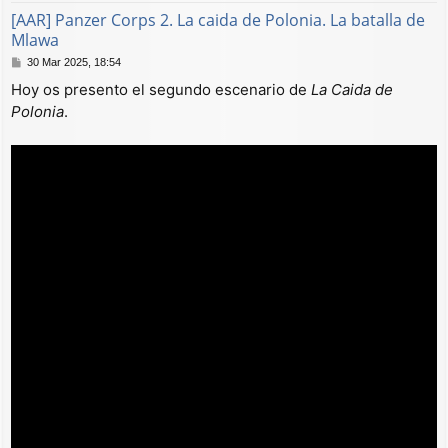
[AAR] Panzer Corps 2. La caida de Polonia. La batalla de
Mlawa
M
30 Mar 2025, 18:54
e
Hoy os presento el segundo escenario de
La Caida de
n
Polonia
.
s
a
j
e