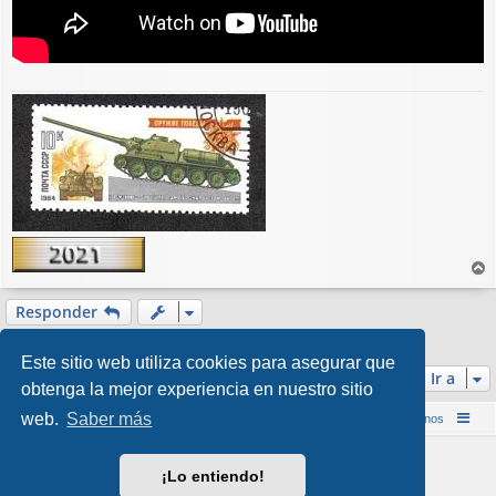
r
r
Responder
i
1 mensaje • Página
1
de
1
b
Este sitio web utiliza cookies para asegurar que
a
Ir a
obtenga la mejor experiencia en nuestro sitio
web.
Saber más
Inicio (Web)
Foro Punta de Lanza Wargames
Contáctenos
Desarrollado por
phpBB
® Forum Software © phpBB Limited
¡Lo entiendo!
Style por
Arty
&
halilesen
Traducción al español por
phpBB España