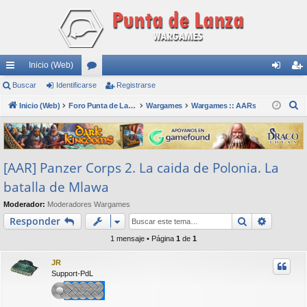
Inicio (Web)
nl
Buscar
Identificarse
or
Registrarse
de
eg
B
ac
Inicio (Web)
os
Foro Punta de Lanza Wargames
Wargames
Wargames :: AARs
nti
ist
u
es
fic
ra
s
rá
ar
rs
c
[AAR] Panzer Corps 2. La caida de Polonia. La
a
pi
se
e
r
batalla de Mlawa
do
Moderador:
Moderadores Wargames
s
Buscar
Búsqued
Responder
1 mensaje • Página
1
de
1
JR
Support-PdL