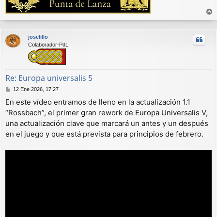
r
r
joselillo
i
Colaborador-PdL
b
a
Re: Europa universalis 5
M
12 Ene 2026, 17:27
e
En este vídeo entramos de lleno en la actualización 1.1
n
“Rossbach”, el primer gran rework de Europa Universalis V,
s
a
una actualización clave que marcará un antes y un después
j
en el juego y que está prevista para principios de febrero.
e