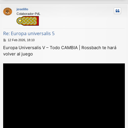
r
joselillo
i
Colaborador-PdL
b
a
Re: Europa universalis 5
M
12 Feb 2026, 18:10
e
Europa Universalis V – Todo CAMBIA | Rossbach te hará
n
volver al juego
s
a
j
e