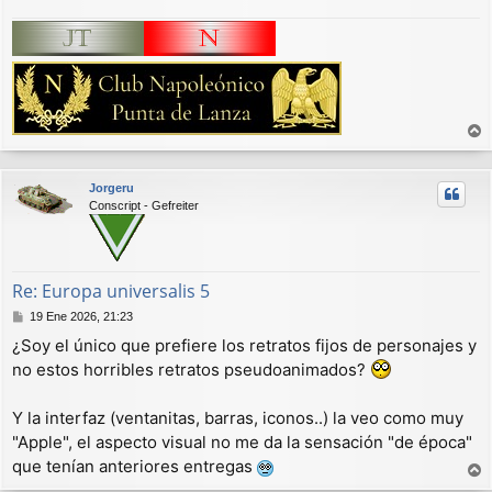
r
r
Jorgeru
i
Conscript - Gefreiter
b
a
Re: Europa universalis 5
M
19 Ene 2026, 21:23
e
¿Soy el único que prefiere los retratos fijos de personajes y
n
no estos horribles retratos pseudoanimados?
s
a
j
Y la interfaz (ventanitas, barras, iconos..) la veo como muy
e
"Apple", el aspecto visual no me da la sensación "de época"
que tenían anteriores entregas
r