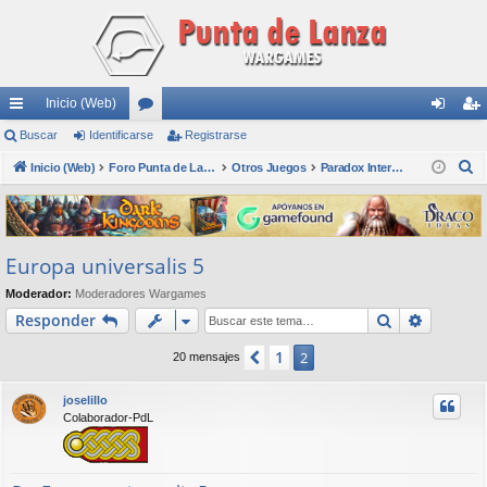
Inicio (Web)
nl
Buscar
Identificarse
or
Registrarse
de
eg
B
ac
Inicio (Web)
os
Foro Punta de Lanza Wargames
Otros Juegos
Paradox Interactive
nti
ist
u
es
fic
ra
s
rá
ar
rs
c
Europa universalis 5
a
pi
se
e
r
Moderador:
Moderadores Wargames
do
Buscar
Búsqued
Responder
s
1
Anterior
2
20 mensajes
joselillo
Colaborador-PdL