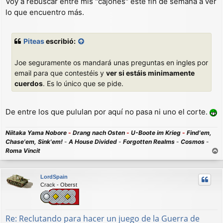
Voy a rebuscar entre mis "cajones" este fin de semana a ver
lo que encuentro más.
Piteas
escribió:
Joe seguramente os mandará unas preguntas en ingles por
email para que contestéis y
ver si estáis minimamente
cuerdos
. Es lo único que se pide.
De entre los que pululan por aquí no pasa ni uno el corte.
Niitaka Yama Nobore
-
Drang nach Osten
-
U-Boote im Krieg
-
Find'em,
Chase'em, Sink'em!
-
A House Divided
-
Forgotten Realms
-
Cosmos
-
Roma Vincit
r
r
LordSpain
i
Crack - Oberst
b
a
Re: Reclutando para hacer un juego de la Guerra de