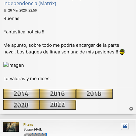
independencia (Matrix)
M
26 Mar 2026, 22:56
e
Buenas.
n
s
a
Fantástica noticia !!
j
e
Me apunto, sobre todo me podría encargar de la parte
naval. Los buques de línea son una de mis pasiones !!
Lo valoras y me dices.
r
r
Piteas
i
Support-PdL
b
a