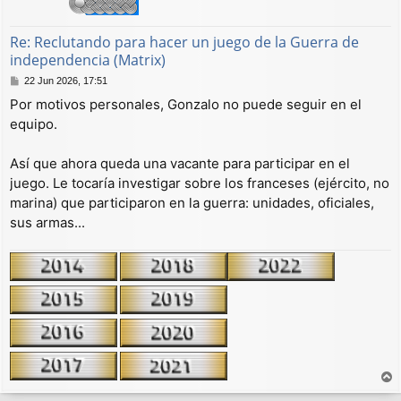
Re: Reclutando para hacer un juego de la Guerra de
independencia (Matrix)
M
22 Jun 2026, 17:51
e
Por motivos personales, Gonzalo no puede seguir en el
n
equipo.
s
a
j
Así que ahora queda una vacante para participar en el
e
juego. Le tocaría investigar sobre los franceses (ejército, no
marina) que participaron en la guerra: unidades, oficiales,
sus armas...
r