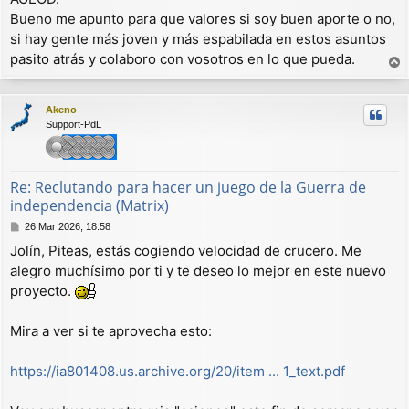
Bueno me apunto para que valores si soy buen aporte o no,
si hay gente más joven y más espabilada en estos asuntos
pasito atrás y colaboro con vosotros en lo que pueda.
r
r
Akeno
i
Support-PdL
b
a
Re: Reclutando para hacer un juego de la Guerra de
independencia (Matrix)
M
26 Mar 2026, 18:58
e
Jolín, Piteas, estás cogiendo velocidad de crucero. Me
n
alegro muchísimo por ti y te deseo lo mejor en este nuevo
s
a
proyecto.
j
e
Mira a ver si te aprovecha esto:
https://ia801408.us.archive.org/20/item ... 1_text.pdf