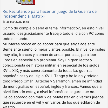
a
Re: Reclutando para hacer un juego de la Guerra de
independencia (Matrix)
M
26 Mar 2026, 16:55
e
Como de complejo sería el tema informático?, en esto nivel
n
usuario, desgraciadamente trabajo todo el día con PC como
s
a
todo el mundo.
j
Mi interés radica en colaborar para que salga adelante
e
Semejante sueño lo mejor y antes posible. El nivel de inglés
muy alto, francés y alemán de andar por casa, para leer
libros en especial sin problema. Soy un gran lector y
coleccionista de historia militar, en especial de los siglos
XVI a XIX, y más concretamente de todas las guerras
napoleónicas y del siglo XVIII. Tengo y he leído y releído
todo Priego,Omán, Arteche y Sarramon, amén de infinidad
de monografías en español, inglés y francés. Vamos que a
nivel literario estoy, a nivel informático seguro que no.
He colaborado con matrix de betatester en diversos juegos,
que recuerde en el wif y en varios de los que editaron de
AGEOD.