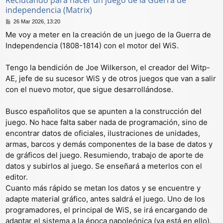
Reclutando para hacer un juego de la Guerra de
independencia (Matrix)
M
26 Mar 2026, 13:20
e
Me voy a meter en la creación de un juego de la Guerra de
n
Independencia (1808-1814) con el motor del WiS.
s
a
j
Tengo la bendición de Joe Wilkerson, el creador del Witp-
e
AE, jefe de su sucesor WiS y de otros juegos que van a salir
con el nuevo motor, que sigue desarrollándose.
Busco españolitos que se apunten a la construcción del
juego. No hace falta saber nada de programación, sino de
encontrar datos de oficiales, ilustraciones de unidades,
armas, barcos y demás componentes de la base de datos y
de gráficos del juego. Resumiendo, trabajo de aporte de
datos y subirlos al juego. Se enseñará a meterlos con el
editor.
Cuanto más rápido se metan los datos y se encuentre y
adapte material gráfico, antes saldrá el juego. Uno de los
programadores, el principal de WiS, se irá encargando de
adaptar el sistema a la época napoleónica (ya está en ello).