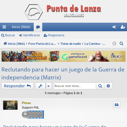
Inicio (Web)
nl
Buscar
Identificarse
or
Registrarse
de
eg
B
ac
Inicio (Web)
os
Foro Punta de Lanza Wargames
Tierra de nadie
La Cantina - Die Kneipe
nti
ist
u
es
fic
ra
s
rá
ar
rs
c
Reclutando para hacer un juego de la Guerra de
a
pi
se
e
r
independencia (Matrix)
do
Buscar
Búsqued
Responder
s
5 mensajes • Página
1
de
1
Piteas
Support-PdL