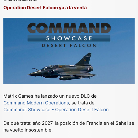
e
Operation Desert Falcon ya a la venta
n
s
a
j
e
Matrix Games ha lanzado un nuevo DLC de
Command Modern Operations
, se trata de
Command: Showcase - Operation Desert Falcon
De qué trata: año 2027, la posición de Francia en el Sahel se
ha vuelto insostenible.