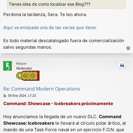
Tienes idea de como localizar ese Blog???
a
j
Perdona la tardanza, Sera. Te leo ahora.
e
Aquí va enlazada una de las varias que tiene.
Es todo material descatalogado fuera de comercialización
salvo segundas manos.
r
r
Hetzer
i
Moderador
b
a
Re: Command Modern Operations
M
09 Ene 2024, 17:23
e
Command: Showcase - Icebreakers próximamente
n
s
a
Hoy anunciamos la llegada de un nuevo DLC.
Command
j
Showcase: Icebreakers
te llevará al círculo polar ártico, al
e
mando de una Task Force naval en un ejercicio F.O.N. que