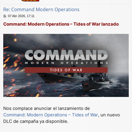
Re: Command Modern Operations
M
07 Abr 2026, 17:11
e
Command: Modern Operations – Tides of War lanzado
n
s
a
j
e
Nos complace anunciar el lanzamiento de
Command: Modern Operations – Tides of War
, un nuevo
DLC de campaña ya disponible.