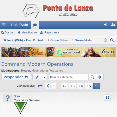
Inicio (Web)
nl
Buscar
Identificarse
or
Registrarse
de
eg
B
ac
Inicio (Web)
os
Foro Punta de Lanza Wargames
Grupo Slitherine
Guerra Moderna Aeronaval
nti
ist
u
es
fic
ra
s
rá
ar
rs
c
Command Modern Operations
a
pi
se
e
r
Moderadores:
Hetzer
,
Moderadores Wargames
do
Buscar
Búsqued
Responder
s
Página
16
de
16
1
12
13
14
15
Anterior
16
240 mensajes
…
Sera
Conscript - Gefreiter