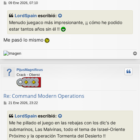
M
09 Ene 2026, 07:10
e
n
LordSpain
escribió:
s
Menudo juegaco más impresionante, ¡¡ cómo he podido
a
j
estar tantos años sin él !!
e
Me pasó lo mismo
r
r
PijusMagnificus
i
Crack - Oberst
b
a
Re: Command Modern Operations
M
21 Ene 2026, 23:22
e
n
LordSpain
escribió:
s
Me he pillado el juego en las rebajas con los dlc's de
a
j
submarinos, Las Malvinas, todo el tema de Israel-Oriente
e
Próximo y la operación Tormenta del Desierto !!