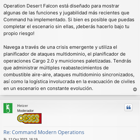
Operation Desert Falcon está diseñado para mostrar
algunas de las funciones y jugabilidad más recientes que
Command ha implementado. Si bien es posible que puedas
completar el escenario sin ellas, ¡deberás hacerlo bajo tu
propio riesgo!
Navega a través de una crisis emergente y utiliza el
planificador de ataques multidominio, el planificador de
operaciones Cargo 2.0 y municiones paletizadas. Tendrás
que administrar múltiples reabastecimientos de
combustible aire-aire, ataques multidominio sincronizados,
así como la logística involucrada en la evacuación de civiles
en un escenario en constante evolución.
r
r
Hetzer
i
Moderador
b
a
Re: Command Modern Operations
M
12 Oct 2023, 16:19