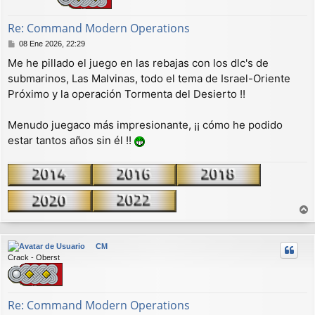
Re: Command Modern Operations
M
08 Ene 2026, 22:29
e
Me he pillado el juego en las rebajas con los dlc's de
n
submarinos, Las Malvinas, todo el tema de Israel-Oriente
s
a
Próximo y la operación Tormenta del Desierto !!
j
e
Menudo juegaco más impresionante, ¡¡ cómo he podido
estar tantos años sin él !!
r
r
CM
i
Crack - Oberst
b
a
Re: Command Modern Operations