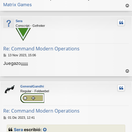
Matrix Games
r
r
Sera
i
Conscript - Gefreiter
b
a
Re: Command Modern Operations
M
13 Nov 2023, 15:06
e
Juegazo¡¡¡¡¡¡
n
s
a
r
j
r
e
GeneralGandhi
i
Regular - Feldwebel
b
a
Re: Command Modern Operations
M
01 Dic 2023, 12:41
e
n
Sera
escribió:
s