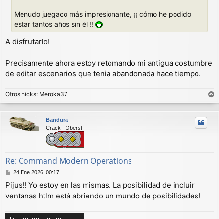
Menudo juegaco más impresionante, ¡¡ cómo he podido
estar tantos años sin él !!
A disfrutarlo!
Precisamente ahora estoy retomando mi antigua costumbre
de editar escenarios que tenia abandonada hace tiempo.
Otros nicks: Meroka37
r
r
Bandura
i
Crack - Oberst
b
a
Re: Command Modern Operations
M
24 Ene 2026, 00:17
e
Pijus!! Yo estoy en las mismas. La posibilidad de incluir
n
ventanas htlm está abriendo un mundo de posibilidades!
s
a
j
e