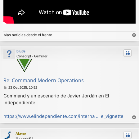
Mas noticias desde el frente.
r
r
blu3s
i
Conscript - Gefreiter
b
a
Re: Command Modern Operations
M
23 Oct 2025, 10:52
e
Command y un escenario de Javier Jordán en El
n
Independiente
s
a
j
https://www.elindependiente.com/interna ... e_vignette
e
r
r
Akeno
i
Support-PdL