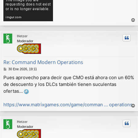
r
r
Hetzer
i
Moderador
b
a
Re: Command Modern Operations
M
30 Ene 2026, 19:11
e
Pues aprovecho para decir que CMO está ahora con un 60%
n
de descuento y los DLCs también tienen suculentas
s
a
ofertas...
j
e
https://www.matrixgames.com/game/comman ... operations
r
r
Hetzer
i
Moderador
b
a