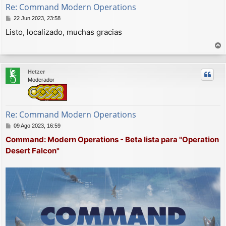
Re: Command Modern Operations
M
22 Jun 2023, 23:58
e
Listo, localizado, muchas gracias
n
s
a
r
j
r
e
Hetzer
i
Moderador
b
a
Re: Command Modern Operations
M
09 Ago 2023, 16:59
e
Command: Modern Operations - Beta lista para "Operation
n
Desert Falcon"
s
a
j
e