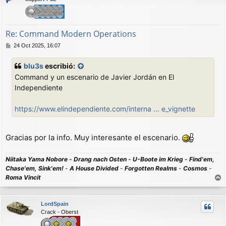
b
a
Re: Command Modern Operations
M
24 Oct 2025, 16:07
e
n
blu3s
escribió:
s
Command y un escenario de Javier Jordán en El
a
j
Independiente
e
https://www.elindependiente.com/interna ... e_vignette
Gracias por la info. Muy interesante el escenario.
Niitaka Yama Nobore
-
Drang nach Osten
-
U-Boote im Krieg
-
Find'em,
Chase'em, Sink'em!
-
A House Divided
-
Forgotten Realms
-
Cosmos
-
Roma Vincit
r
r
LordSpain
i
Crack - Oberst
b
a