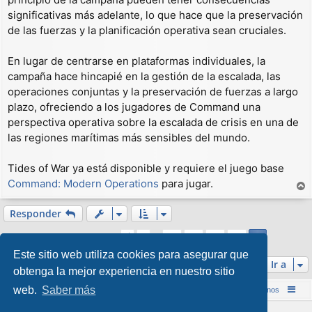
significativas más adelante, lo que hace que la preservación
de las fuerzas y la planificación operativa sean cruciales.
En lugar de centrarse en plataformas individuales, la
campaña hace hincapié en la gestión de la escalada, las
operaciones conjuntas y la preservación de fuerzas a largo
plazo, ofreciendo a los jugadores de Command una
perspectiva operativa sobre la escalada de crisis en una de
las regiones marítimas más sensibles del mundo.
Tides of War ya está disponible y requiere el juego base
Command: Modern Operations
para jugar.
r
r
Responder
i
Página
16
de
16
1
12
13
14
15
Anterior
16
b
240 mensajes
…
a
Este sitio web utiliza cookies para asegurar que
Ir a
obtenga la mejor experiencia en nuestro sitio
web.
Saber más
Inicio (Web)
Foro Punta de Lanza Wargames
Contáctenos