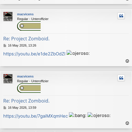
r
r
macvicens
i
Regular - Unteroffizier
b
a
Re: Project Zomboid.
M
16 May 2026, 13:26
e
https://youtu.be/e1de2ZbOdZI
n
s
a
r
j
r
e
macvicens
i
Regular - Unteroffizier
b
a
Re: Project Zomboid.
M
16 May 2026, 13:59
e
https://youtu.be/7gaiMXqmHec
n
s
a
r
j