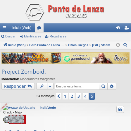
Inicio (Web)
nl
Buscar
Identificarse
or
Registrarse
de
eg
B
ac
Inicio (Web)
os
Foro Punta de Lanza Wargames
Otros Juegos
[PdL] Steam
nti
ist
u
es
fic
ra
s
rá
ar
rs
c
Project Zomboid.
a
pi
se
e
r
Moderador:
Moderadores Wargames
do
Buscar
Búsqued
Responder
s
1
2
3
4
Anterior
5
64 mensajes
Conectado
Conectado
IndiaVerde
Crack - Major