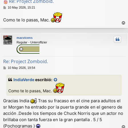
Re: Project Zomboid.
M
10 May 2026, 15:21
e
n
Como te lo pasas, Mac.
s
a
r
j
r
e
macvicens
i
Regular - Unteroffizier
b
a
Re: Project Zomboid.
M
10 May 2026, 19:54
e
n
IndiaVerde
escribió:
s
a
Como te lo pasas, Mac.
j
e
Gracias India
Tras su fracaso en el cine para adultos el
sr Morgan ha entrado por la puerta grande en el genero de
acción .Desde los tiempos de Chuck Norris que un actor no
brillaba con tanta fuerza en la gran pantalla . 5 / 5
(Pochogramas )