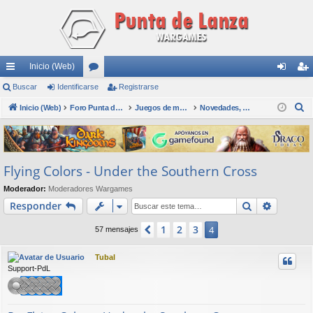
Inicio (Web)
nl
Buscar
Identificarse
or
Registrarse
de
eg
B
ac
Inicio (Web)
os
Foro Punta de Lanza Wargames
Juegos de mesa físicos y digitales
Novedades, Wargames y Juegos en general, Dudas
nti
ist
u
es
fic
ra
s
rá
ar
rs
c
Flying Colors - Under the Southern Cross
a
pi
se
e
r
Moderador:
Moderadores Wargames
do
Buscar
Búsqued
Responder
s
1
2
3
Anterior
4
57 mensajes
Tubal
Support-PdL