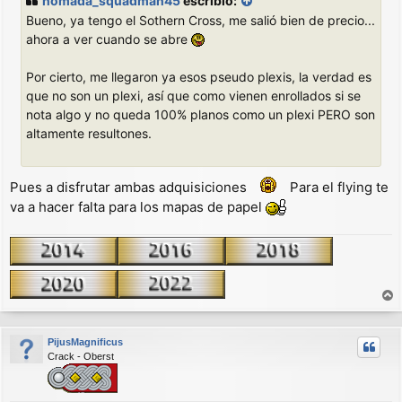
nomada_squadman45
escribió:
s
Bueno, ya tengo el Sothern Cross, me salió bien de precio...
a
j
ahora a ver cuando se abre
e
Por cierto, me llegaron ya esos pseudo plexis, la verdad es
que no son un plexi, así que como vienen enrollados si se
nota algo y no queda 100% planos como un plexi PERO son
altamente resultones.
Pues a disfrutar ambas adquisiciones
Para el flying te
va a hacer falta para los mapas de papel
r
r
PijusMagnificus
i
Crack - Oberst
b
a