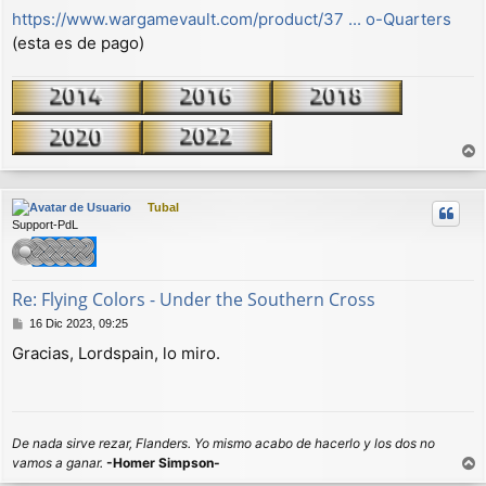
https://www.wargamevault.com/product/37 ... o-Quarters
(esta es de pago)
r
r
Tubal
i
Support-PdL
b
a
Re: Flying Colors - Under the Southern Cross
M
16 Dic 2023, 09:25
e
Gracias, Lordspain, lo miro.
n
s
a
j
e
De nada sirve rezar, Flanders. Yo mismo acabo de hacerlo y los dos no
vamos a ganar.
-Homer Simpson-
r