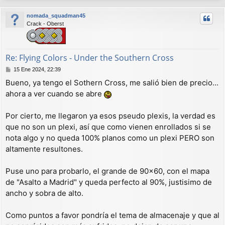
r
nomada_squadman45
i
Crack - Oberst
b
a
Re: Flying Colors - Under the Southern Cross
M
15 Ene 2024, 22:39
e
Bueno, ya tengo el Sothern Cross, me salió bien de precio...
n
ahora a ver cuando se abre
s
a
j
Por cierto, me llegaron ya esos pseudo plexis, la verdad es
e
que no son un plexi, así que como vienen enrollados si se
nota algo y no queda 100% planos como un plexi PERO son
altamente resultones.
Puse uno para probarlo, el grande de 90x60, con el mapa
de "Asalto a Madrid" y queda perfecto al 90%, justisimo de
ancho y sobra de alto.
Como puntos a favor pondría el tema de almacenaje y que al