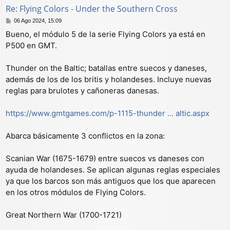
Re: Flying Colors - Under the Southern Cross
M
06 Ago 2024, 15:09
e
Bueno, el módulo 5 de la serie Flying Colors ya está en
n
P500 en GMT.
s
a
j
Thunder on the Baltic; batallas entre suecos y daneses,
e
además de los de los britis y holandeses. Incluye nuevas
reglas para brulotes y cañoneras danesas.
https://www.gmtgames.com/p-1115-thunder ... altic.aspx
Abarca básicamente 3 conflictos en la zona:
Scanian War (1675-1679) entre suecos vs daneses con
ayuda de holandeses. Se aplican algunas reglas especiales
ya que los barcos son más antiguos que los que aparecen
en los otros módulos de Flying Colors.
Great Northern War (1700-1721)