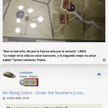
"Non vi sed arte, No por la fuerza sino por la astucia", LRDG
"Lo mejor en la vida es estar borracho, y lo segundo mejor es estar
salido" Tyrion Lannister, Poeta.
r
r
LordSpain
i
Crack - Oberst
b
a
Re: Flying Colors - Under the Southern Cross
M
15 Ene 2024, 23:53
e
n