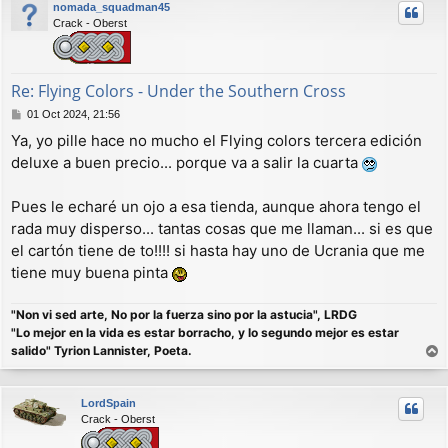
nomada_squadman45
i
Crack - Oberst
b
a
Re: Flying Colors - Under the Southern Cross
M
01 Oct 2024, 21:56
e
Ya, yo pille hace no mucho el Flying colors tercera edición
n
deluxe a buen precio... porque va a salir la cuarta
s
a
j
Pues le echaré un ojo a esa tienda, aunque ahora tengo el
e
rada muy disperso... tantas cosas que me llaman... si es que
el cartón tiene de to!!!! si hasta hay uno de Ucrania que me
tiene muy buena pinta
"Non vi sed arte, No por la fuerza sino por la astucia", LRDG
"Lo mejor en la vida es estar borracho, y lo segundo mejor es estar
salido" Tyrion Lannister, Poeta.
r
r
LordSpain
i
Crack - Oberst
b
a