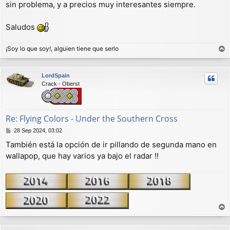
sin problema, y a precios muy interesantes siempre.
Saludos
¡Soy lo que soy!, alguien tiene que serlo
r
r
LordSpain
i
Crack - Oberst
b
a
Re: Flying Colors - Under the Southern Cross
M
28 Sep 2024, 03:02
e
También está la opción de ir pillando de segunda mano en
n
wallapop, que hay varios ya bajo el radar !!
s
a
j
e
r
r