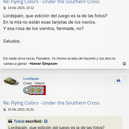
Re: Flying Colors - Under the Southern Cross
M
14 Dic 2023, 22:12
e
Lordspain, que edición del juego es la de las fotos?
n
En la mía no están esas tarjetas de los navíos.
s
a
Y esa rosa de los vientos, fanmade, no?
j
e
Saludos.
De nada sirve rezar, Flanders. Yo mismo acabo de hacerlo y los dos no
vamos a ganar.
-Homer Simpson-
r
r
LordSpain
i
Crack - Oberst
b
a
Re: Flying Colors - Under the Southern Cross
M
15 Dic 2023, 01:51
e
n
Tubal
escribió:
s
Lordspain, que edición del juego es la de las fotos?
a