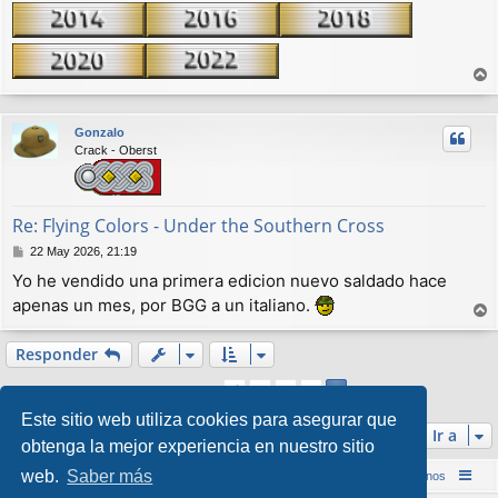
r
r
Gonzalo
i
Crack - Oberst
b
a
Re: Flying Colors - Under the Southern Cross
M
22 May 2026, 21:19
e
Yo he vendido una primera edicion nuevo saldado hace
n
apenas un mes, por BGG a un italiano.
s
a
r
j
r
Responder
e
i
1
2
3
Anterior
4
b
57 mensajes
a
Este sitio web utiliza cookies para asegurar que
Ir a
obtenga la mejor experiencia en nuestro sitio
web.
Saber más
Inicio (Web)
Foro Punta de Lanza Wargames
Contáctenos