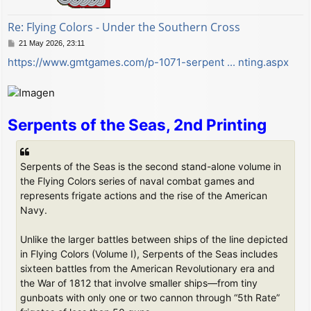
Re: Flying Colors - Under the Southern Cross
M
21 May 2026, 23:11
e
https://www.gmtgames.com/p-1071-serpent ... nting.aspx
n
s
a
j
e
Serpents of the Seas, 2nd Printing
Serpents of the Seas is the second stand-alone volume in
the Flying Colors series of naval combat games and
represents frigate actions and the rise of the American
Navy.
Unlike the larger battles between ships of the line depicted
in Flying Colors (Volume I), Serpents of the Seas includes
sixteen battles from the American Revolutionary era and
the War of 1812 that involve smaller ships—from tiny
gunboats with only one or two cannon through “5th Rate”