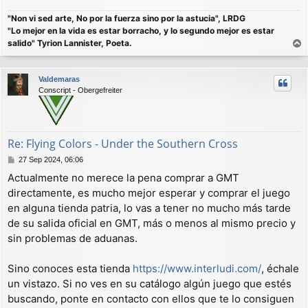
"Non vi sed arte, No por la fuerza sino por la astucia", LRDG
"Lo mejor en la vida es estar borracho, y lo segundo mejor es estar
salido" Tyrion Lannister, Poeta.
r
r
Valdemaras
i
Conscript - Obergefreiter
b
a
Re: Flying Colors - Under the Southern Cross
M
27 Sep 2024, 06:06
e
Actualmente no merece la pena comprar a GMT
n
directamente, es mucho mejor esperar y comprar el juego
s
a
en alguna tienda patria, lo vas a tener no mucho más tarde
j
de su salida oficial en GMT, más o menos al mismo precio y
e
sin problemas de aduanas.
Sino conoces esta tienda
https://www.interludi.com/
, échale
un vistazo. Si no ves en su catálogo algún juego que estés
buscando, ponte en contacto con ellos que te lo consiguen