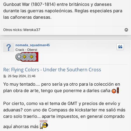
Gunboat War (1807-1814) entre británicos y daneses
durante las guerras napoleónicas. Reglas especiales para
las cañoneras danesas.
Otros nicks: Meroka37
r
r
nomada_squadman45
i
Crack - Oberst
b
a
Re: Flying Colors - Under the Southern Cross
M
26 Sep 2024, 21:46
e
Yo muy tentado.... pero sería ya otro para la colección en
n
plan obra de arte, tengo que ponerme a darles caña
s
a
j
Por cierto, como va el tema de GMT y precios de envío y
e
aduanas? con uno de Compass de kickstarter me salió más
caro solo traerlo... aparte impuestos, en general comprado
aquí ahorras más