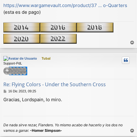
https://www.wargamevault.com/product/37 ... o-Quarters
(esta es de pago)
r
r
Tubal
i
Support-PdL
b
a
Re: Flying Colors - Under the Southern Cross
M
16 Dic 2023, 09:25
e
Gracias, Lordspain, lo miro.
n
s
a
j
e
De nada sirve rezar, Flanders. Yo mismo acabo de hacerlo y los dos no
vamos a ganar.
-Homer Simpson-
r