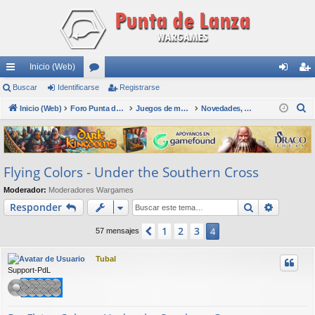
Inicio (Web)
nl
Buscar
Identificarse
or
Registrarse
de
eg
B
ac
Inicio (Web)
os
Foro Punta de Lanza Wargames
Juegos de mesa físicos y digitales
Novedades, Wargames y Juegos en general, Dudas
nti
ist
u
es
fic
ra
s
rá
ar
rs
c
Flying Colors - Under the Southern Cross
a
pi
se
e
r
Moderador:
Moderadores Wargames
do
Buscar
Búsqued
Responder
s
1
2
3
Anterior
4
57 mensajes
Tubal
Support-PdL