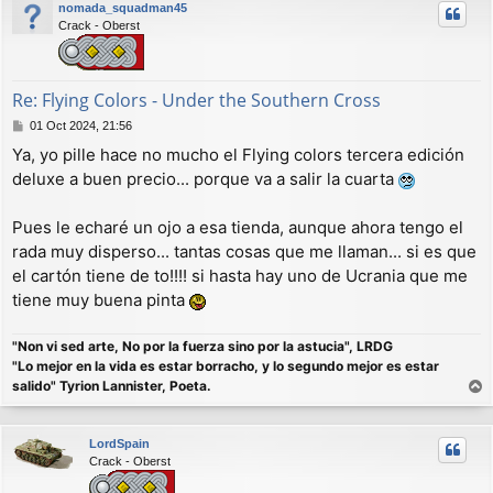
nomada_squadman45
i
Crack - Oberst
b
a
Re: Flying Colors - Under the Southern Cross
M
01 Oct 2024, 21:56
e
Ya, yo pille hace no mucho el Flying colors tercera edición
n
deluxe a buen precio... porque va a salir la cuarta
s
a
j
Pues le echaré un ojo a esa tienda, aunque ahora tengo el
e
rada muy disperso... tantas cosas que me llaman... si es que
el cartón tiene de to!!!! si hasta hay uno de Ucrania que me
tiene muy buena pinta
"Non vi sed arte, No por la fuerza sino por la astucia", LRDG
"Lo mejor en la vida es estar borracho, y lo segundo mejor es estar
salido" Tyrion Lannister, Poeta.
r
r
LordSpain
i
Crack - Oberst
b
a