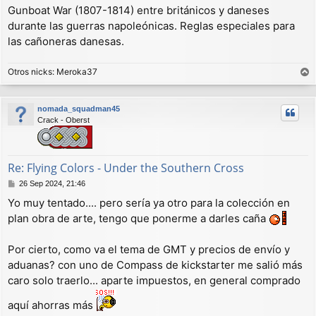
Gunboat War (1807-1814) entre británicos y daneses
durante las guerras napoleónicas. Reglas especiales para
las cañoneras danesas.
Otros nicks: Meroka37
r
r
nomada_squadman45
i
Crack - Oberst
b
a
Re: Flying Colors - Under the Southern Cross
M
26 Sep 2024, 21:46
e
Yo muy tentado.... pero sería ya otro para la colección en
n
plan obra de arte, tengo que ponerme a darles caña
s
a
j
Por cierto, como va el tema de GMT y precios de envío y
e
aduanas? con uno de Compass de kickstarter me salió más
caro solo traerlo... aparte impuestos, en general comprado
aquí ahorras más