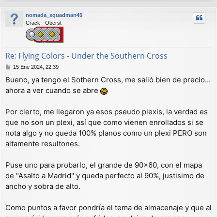
r
nomada_squadman45
i
Crack - Oberst
b
a
Re: Flying Colors - Under the Southern Cross
M
15 Ene 2024, 22:39
e
Bueno, ya tengo el Sothern Cross, me salió bien de precio...
n
ahora a ver cuando se abre
s
a
j
Por cierto, me llegaron ya esos pseudo plexis, la verdad es
e
que no son un plexi, así que como vienen enrollados si se
nota algo y no queda 100% planos como un plexi PERO son
altamente resultones.
Puse uno para probarlo, el grande de 90x60, con el mapa
de "Asalto a Madrid" y queda perfecto al 90%, justisimo de
ancho y sobra de alto.
Como puntos a favor pondría el tema de almacenaje y que al