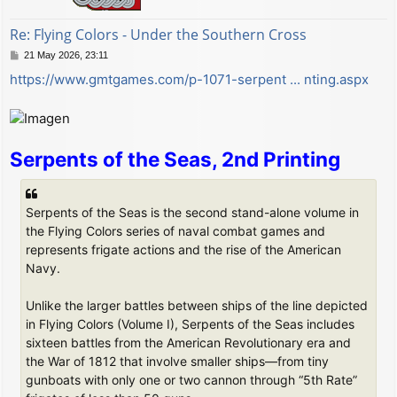
Re: Flying Colors - Under the Southern Cross
M
21 May 2026, 23:11
e
https://www.gmtgames.com/p-1071-serpent ... nting.aspx
n
s
a
j
e
Serpents of the Seas, 2nd Printing
Serpents of the Seas is the second stand-alone volume in
the Flying Colors series of naval combat games and
represents frigate actions and the rise of the American
Navy.
Unlike the larger battles between ships of the line depicted
in Flying Colors (Volume I), Serpents of the Seas includes
sixteen battles from the American Revolutionary era and
the War of 1812 that involve smaller ships—from tiny
gunboats with only one or two cannon through “5th Rate”