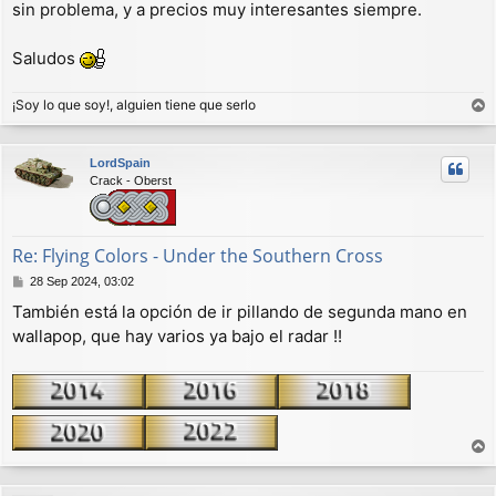
sin problema, y a precios muy interesantes siempre.
Saludos
¡Soy lo que soy!, alguien tiene que serlo
r
r
LordSpain
i
Crack - Oberst
b
a
Re: Flying Colors - Under the Southern Cross
M
28 Sep 2024, 03:02
e
También está la opción de ir pillando de segunda mano en
n
wallapop, que hay varios ya bajo el radar !!
s
a
j
e
r
r