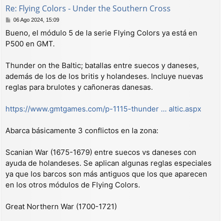
Re: Flying Colors - Under the Southern Cross
M
06 Ago 2024, 15:09
e
Bueno, el módulo 5 de la serie Flying Colors ya está en
n
P500 en GMT.
s
a
j
Thunder on the Baltic; batallas entre suecos y daneses,
e
además de los de los britis y holandeses. Incluye nuevas
reglas para brulotes y cañoneras danesas.
https://www.gmtgames.com/p-1115-thunder ... altic.aspx
Abarca básicamente 3 conflictos en la zona:
Scanian War (1675-1679) entre suecos vs daneses con
ayuda de holandeses. Se aplican algunas reglas especiales
ya que los barcos son más antiguos que los que aparecen
en los otros módulos de Flying Colors.
Great Northern War (1700-1721)