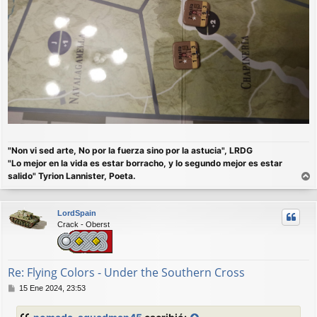
"Non vi sed arte, No por la fuerza sino por la astucia", LRDG
"Lo mejor en la vida es estar borracho, y lo segundo mejor es estar
salido" Tyrion Lannister, Poeta.
r
r
LordSpain
i
Crack - Oberst
b
a
Re: Flying Colors - Under the Southern Cross
M
15 Ene 2024, 23:53
e
n