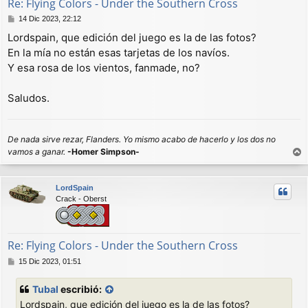
Re: Flying Colors - Under the Southern Cross
M
14 Dic 2023, 22:12
e
Lordspain, que edición del juego es la de las fotos?
n
En la mía no están esas tarjetas de los navíos.
s
a
Y esa rosa de los vientos, fanmade, no?
j
e
Saludos.
De nada sirve rezar, Flanders. Yo mismo acabo de hacerlo y los dos no
vamos a ganar.
-Homer Simpson-
r
r
LordSpain
i
Crack - Oberst
b
a
Re: Flying Colors - Under the Southern Cross
M
15 Dic 2023, 01:51
e
n
Tubal
escribió:
s
Lordspain, que edición del juego es la de las fotos?
a