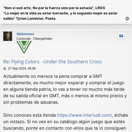
"Non vi sed arte, No por la fuerza sino por la astucia", LRDG
"Lo mejor en la vida es estar borracho, y lo segundo mejor es estar
salido" Tyrion Lannister, Poeta.
r
r
Valdemaras
i
Conscript - Obergefreiter
b
a
Re: Flying Colors - Under the Southern Cross
M
27 Sep 2024, 06:06
e
Actualmente no merece la pena comprar a GMT
n
directamente, es mucho mejor esperar y comprar el juego
s
a
en alguna tienda patria, lo vas a tener no mucho más tarde
j
de su salida oficial en GMT, más o menos al mismo precio y
e
sin problemas de aduanas.
Sino conoces esta tienda
https://www.interludi.com/
, échale
un vistazo. Si no ves en su catálogo algún juego que estés
buscando, ponte en contacto con ellos que te lo consiguen