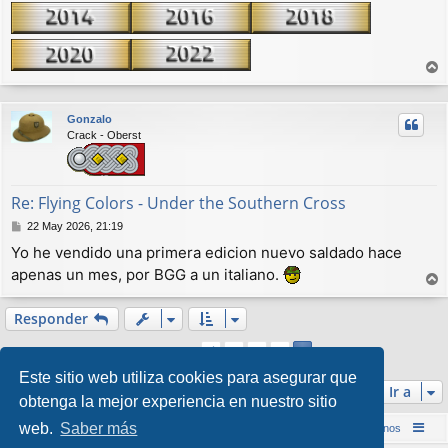
r
r
Gonzalo
i
Crack - Oberst
b
a
Re: Flying Colors - Under the Southern Cross
M
22 May 2026, 21:19
e
Yo he vendido una primera edicion nuevo saldado hace
n
apenas un mes, por BGG a un italiano.
s
a
r
j
r
Responder
e
i
1
2
3
Anterior
4
b
57 mensajes
a
Este sitio web utiliza cookies para asegurar que
Ir a
obtenga la mejor experiencia en nuestro sitio
web.
Saber más
Inicio (Web)
Foro Punta de Lanza Wargames
Contáctenos