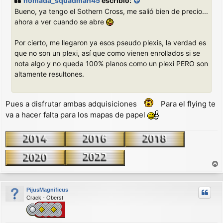
nomada_squadman45
escribió:
s
Bueno, ya tengo el Sothern Cross, me salió bien de precio...
a
j
ahora a ver cuando se abre
e
Por cierto, me llegaron ya esos pseudo plexis, la verdad es
que no son un plexi, así que como vienen enrollados si se
nota algo y no queda 100% planos como un plexi PERO son
altamente resultones.
Pues a disfrutar ambas adquisiciones
Para el flying te
va a hacer falta para los mapas de papel
r
r
PijusMagnificus
i
Crack - Oberst
b
a