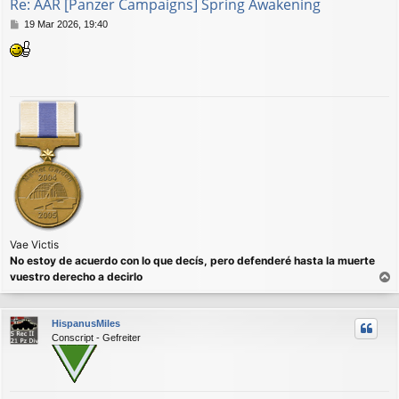
Re: AAR [Panzer Campaigns] Spring Awakening
M
19 Mar 2026, 19:40
e
n
s
a
j
e
Vae Victis
No estoy de acuerdo con lo que decís, pero defenderé hasta la muerte
vuestro derecho a decirlo
r
r
HispanusMiles
i
Conscript - Gefreiter
b
a