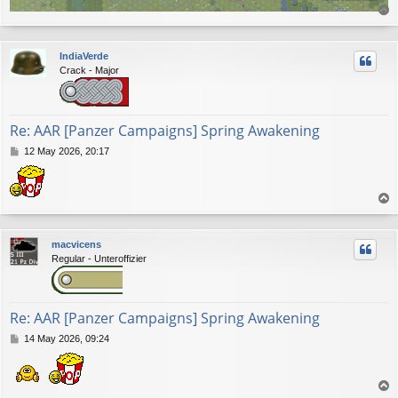
r
r
IndiaVerde
i
Crack - Major
b
a
Re: AAR [Panzer Campaigns] Spring Awakening
M
12 May 2026, 20:17
e
n
s
a
r
j
r
e
macvicens
i
Regular - Unteroffizier
b
a
Re: AAR [Panzer Campaigns] Spring Awakening
M
14 May 2026, 09:24
e
n
s
a