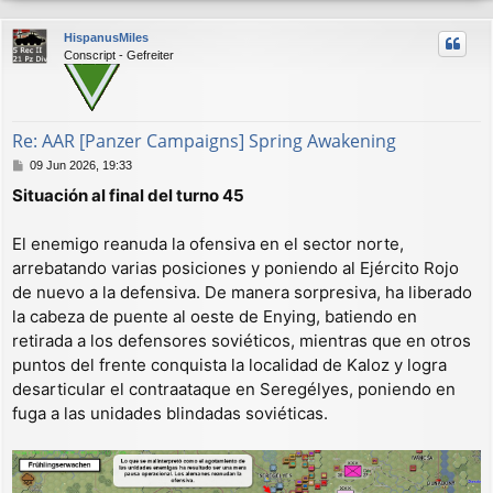
r
HispanusMiles
i
Conscript - Gefreiter
b
a
Re: AAR [Panzer Campaigns] Spring Awakening
M
09 Jun 2026, 19:33
e
Situación al final del turno 45
n
s
a
El enemigo reanuda la ofensiva en el sector norte,
j
arrebatando varias posiciones y poniendo al Ejército Rojo
e
de nuevo a la defensiva. De manera sorpresiva, ha liberado
la cabeza de puente al oeste de Enying, batiendo en
retirada a los defensores soviéticos, mientras que en otros
puntos del frente conquista la localidad de Kaloz y logra
desarticular el contraataque en Seregélyes, poniendo en
fuga a las unidades blindadas soviéticas.