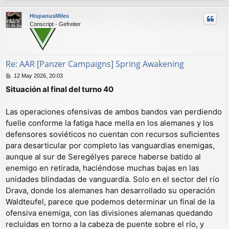
r
HispanusMiles
i
Conscript - Gefreiter
b
a
Re: AAR [Panzer Campaigns] Spring Awakening
M
12 May 2026, 20:03
e
Situación al final del turno 40
n
s
a
Las operaciones ofensivas de ambos bandos van perdiendo
j
fuelle conforme la fatiga hace mella en los alemanes y los
e
defensores soviéticos no cuentan con recursos suficientes
para desarticular por completo las vanguardias enemigas,
aunque al sur de Seregélyes parece haberse batido al
enemigo en retirada, haciéndose muchas bajas en las
unidades blindadas de vanguardia. Solo en el sector del río
Drava, donde los alemanes han desarrollado su operación
Waldteufel, parece que podemos determinar un final de la
ofensiva enemiga, con las divisiones alemanas quedando
recluidas en torno a la cabeza de puente sobre el río, y