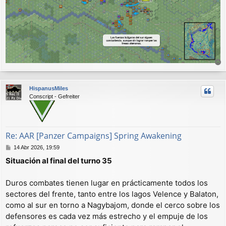
r
r
HispanusMiles
i
Conscript - Gefreiter
b
a
Re: AAR [Panzer Campaigns] Spring Awakening
M
14 Abr 2026, 19:59
e
Situación al final del turno 35
n
s
a
Duros combates tienen lugar en prácticamente todos los
j
sectores del frente, tanto entre los lagos Velence y Balaton,
e
como al sur en torno a Nagybajom, donde el cerco sobre los
defensores es cada vez más estrecho y el empuje de los