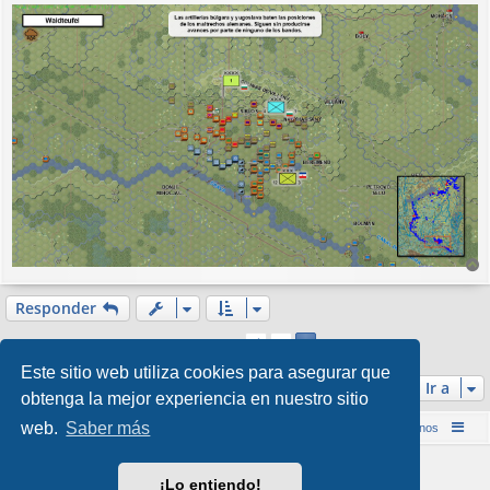
r
r
Responder
i
1
Anterior
2
b
23 mensajes
a
Este sitio web utiliza cookies para asegurar que
Ir a
obtenga la mejor experiencia en nuestro sitio
web.
Saber más
Inicio (Web)
Foro Punta de Lanza Wargames
Contáctenos
Desarrollado por
phpBB
® Forum Software © phpBB Limited
¡Lo entiendo!
Style por
Arty
&
halilesen