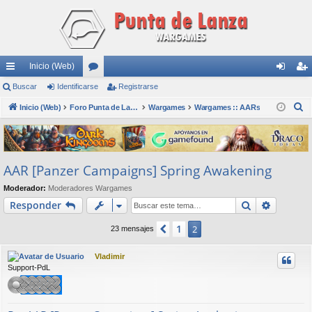
Inicio (Web)
nl
Buscar
Identificarse
or
Registrarse
de
eg
B
ac
Inicio (Web)
os
Foro Punta de Lanza Wargames
Wargames
Wargames :: AARs
nti
ist
u
es
fic
ra
s
rá
ar
rs
c
AAR [Panzer Campaigns] Spring Awakening
a
pi
se
e
r
Moderador:
Moderadores Wargames
do
Buscar
Búsqued
Responder
s
1
Anterior
2
23 mensajes
Vladimir
Support-PdL