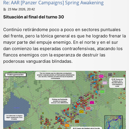
Re: AAR [Panzer Campaigns] Spring Awakening
M
23 Mar 2026, 20:42
e
Situación al final del turno 30
n
s
a
Continúo retirándome poco a poco en sectores puntuales
j
del frente, pero la tónica general es que he logrado frenar la
e
mayor parte del empuje enemigo. En el norte y en el sur
dan comienzo las esperadas contraofensivas, atacando los
flancos enemigos con la esperanza de destruir las
poderosas vanguardias blindadas.