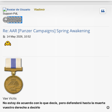
r
j
r
e
Vladimir
i
Support-PdL
b
a
Re: AAR [Panzer Campaigns] Spring Awakening
M
14 May 2026, 10:52
e
n
s
a
j
e
Vae Victis
No estoy de acuerdo con lo que decís, pero defenderé hasta la muerte
vuestro derecho a decirlo
r