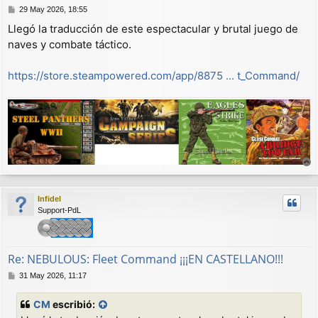
M
29 May 2026, 18:55
e
Llegó la traducción de este espectacular y brutal juego de
n
naves y combate táctico.
s
a
j
https://store.steampowered.com/app/8875 ... t_Command/
e
r
r
Infidel
i
Support-PdL
b
a
Re: NEBULOUS: Fleet Command ¡¡¡EN CASTELLANO!!!
M
31 May 2026, 11:17
e
n
CM
escribió:
s