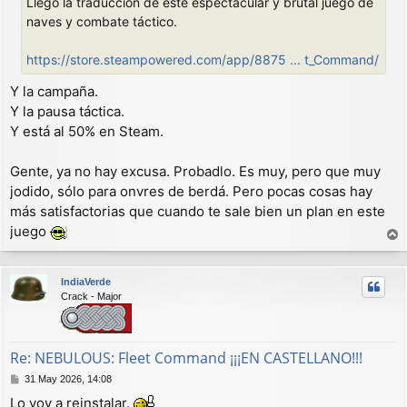
Llegó la traducción de este espectacular y brutal juego de
a
j
naves y combate táctico.
e
https://store.steampowered.com/app/8875 ... t_Command/
Y la campaña.
Y la pausa táctica.
Y está al 50% en Steam.
Gente, ya no hay excusa. Probadlo. Es muy, pero que muy
jodido, sólo para onvres de berdá. Pero pocas cosas hay
más satisfactorias que cuando te sale bien un plan en este
juego
r
r
IndiaVerde
i
Crack - Major
b
a
Re: NEBULOUS: Fleet Command ¡¡¡EN CASTELLANO!!!
M
31 May 2026, 14:08
e
Lo voy a reinstalar.
n