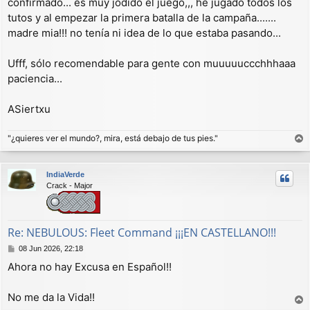
confirmado... es muy jodido el juego,,, he jugado todos los
n
tutos y al empezar la primera batalla de la campaña.......
s
a
madre mia!!! no tenía ni idea de lo que estaba pasando...
j
e
Ufff, sólo recomendable para gente con muuuuuccchhhaaa
paciencia...
ASiertxu
"¿quieres ver el mundo?, mira, está debajo de tus pies."
r
r
IndiaVerde
i
Crack - Major
b
a
Re: NEBULOUS: Fleet Command ¡¡¡EN CASTELLANO!!!
M
08 Jun 2026, 22:18
e
Ahora no hay Excusa en Español!!
n
s
a
No me da la Vida!!
j