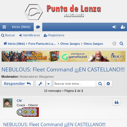
Inicio (Web)
nl
Buscar
Identificarse
or
Registrarse
de
eg
B
ac
Inicio (Web)
os
Foro Punta de Lanza Wargames
Otros Juegos
Otros Juegos
nti
ist
u
es
fic
ra
s
rá
ar
rs
c
NEBULOUS: Fleet Command ¡¡¡EN CASTELLANO!!!
a
pi
se
e
r
Moderador:
Moderadores Wargames
do
Buscar
Búsqued
Responder
s
15 mensajes • Página
1
de
1
CM
Crack - Oberst
NEBULOUS: Fleet Command ¡¡¡EN CASTELLANO!!!