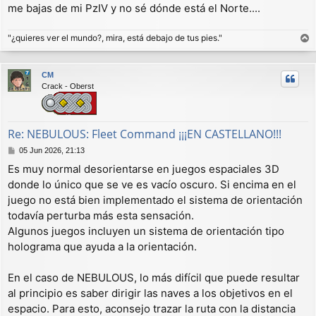
me bajas de mi PzIV y no sé dónde está el Norte....
e
"¿quieres ver el mundo?, mira, está debajo de tus pies."
r
r
CM
i
Crack - Oberst
b
a
Re: NEBULOUS: Fleet Command ¡¡¡EN CASTELLANO!!!
M
05 Jun 2026, 21:13
e
Es muy normal desorientarse en juegos espaciales 3D
n
donde lo único que se ve es vacío oscuro. Si encima en el
s
a
juego no está bien implementado el sistema de orientación
j
todavía perturba más esta sensación.
e
Algunos juegos incluyen un sistema de orientación tipo
holograma que ayuda a la orientación.
En el caso de NEBULOUS, lo más difícil que puede resultar
al principio es saber dirigir las naves a los objetivos en el
espacio. Para esto, aconsejo trazar la ruta con la distancia