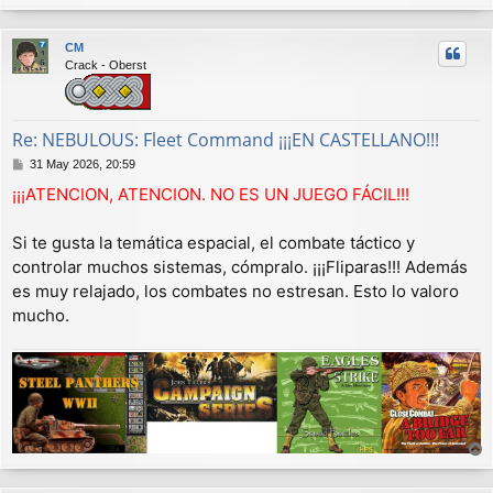
r
r
CM
i
Crack - Oberst
b
a
Re: NEBULOUS: Fleet Command ¡¡¡EN CASTELLANO!!!
M
31 May 2026, 20:59
e
¡¡¡ATENCION, ATENCION. NO ES UN JUEGO FÁCIL!!!
n
s
a
Si te gusta la temática espacial, el combate táctico y
j
controlar muchos sistemas, cómpralo. ¡¡¡Fliparas!!! Además
e
es muy relajado, los combates no estresan. Esto lo valoro
mucho.
r
r