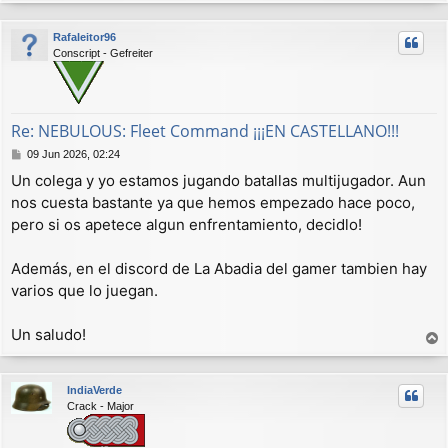
r
e
r
Rafaleitor96
i
Conscript - Gefreiter
b
a
Re: NEBULOUS: Fleet Command ¡¡¡EN CASTELLANO!!!
M
09 Jun 2026, 02:24
e
Un colega y yo estamos jugando batallas multijugador. Aun
n
nos cuesta bastante ya que hemos empezado hace poco,
s
a
pero si os apetece algun enfrentamiento, decidlo!
j
e
Además, en el discord de La Abadia del gamer tambien hay
varios que lo juegan.
Un saludo!
r
r
IndiaVerde
i
Crack - Major
b
a