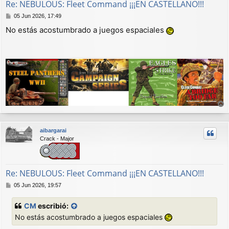
Re: NEBULOUS: Fleet Command ¡¡¡EN CASTELLANO!!!
M
05 Jun 2026, 17:49
e
No estás acostumbrado a juegos espaciales
n
s
a
j
e
r
r
aibargarai
i
Crack - Major
b
a
Re: NEBULOUS: Fleet Command ¡¡¡EN CASTELLANO!!!
M
05 Jun 2026, 19:57
e
n
CM
escribió:
s
No estás acostumbrado a juegos espaciales
a
j