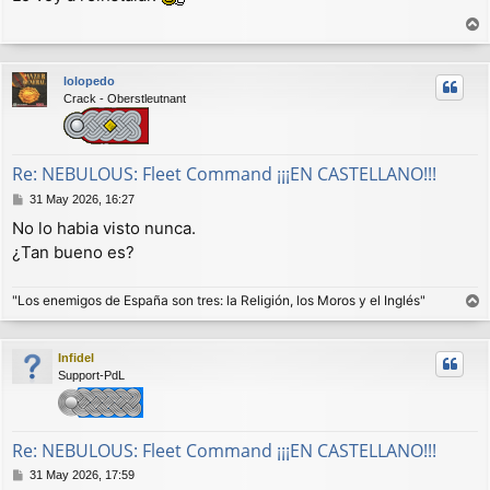
s
a
r
j
r
e
lolopedo
i
Crack - Oberstleutnant
b
a
Re: NEBULOUS: Fleet Command ¡¡¡EN CASTELLANO!!!
M
31 May 2026, 16:27
e
No lo habia visto nunca.
n
¿Tan bueno es?
s
a
j
"Los enemigos de España son tres: la Religión, los Moros y el Inglés"
e
r
r
Infidel
i
Support-PdL
b
a
Re: NEBULOUS: Fleet Command ¡¡¡EN CASTELLANO!!!
M
31 May 2026, 17:59