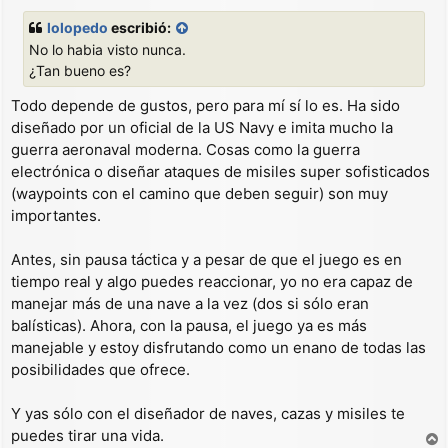
e
n
lolopedo
escribió:
s
No lo habia visto nunca.
a
j
¿Tan bueno es?
e
Todo depende de gustos, pero para mí sí lo es. Ha sido
diseñado por un oficial de la US Navy e imita mucho la
guerra aeronaval moderna. Cosas como la guerra
electrónica o diseñar ataques de misiles super sofisticados
(waypoints con el camino que deben seguir) son muy
importantes.
Antes, sin pausa táctica y a pesar de que el juego es en
tiempo real y algo puedes reaccionar, yo no era capaz de
manejar más de una nave a la vez (dos si sólo eran
balísticas). Ahora, con la pausa, el juego ya es más
manejable y estoy disfrutando como un enano de todas las
posibilidades que ofrece.
Y yas sólo con el diseñador de naves, cazas y misiles te
puedes tirar una vida.