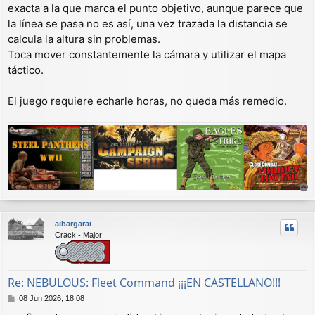
exacta a la que marca el punto objetivo, aunque parece que
la línea se pasa no es así, una vez trazada la distancia se
calcula la altura sin problemas.
Toca mover constantemente la cámara y utilizar el mapa
táctico.
El juego requiere echarle horas, no queda más remedio.
r
r
aibargarai
i
Crack - Major
b
a
Re: NEBULOUS: Fleet Command ¡¡¡EN CASTELLANO!!!
M
08 Jun 2026, 18:08
e