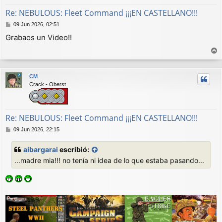
Re: NEBULOUS: Fleet Command ¡¡¡EN CASTELLANO!!!
M
09 Jun 2026, 02:51
e
Grabaos un Video!!
n
s
a
r
j
r
e
CM
i
Crack - Oberst
b
a
Re: NEBULOUS: Fleet Command ¡¡¡EN CASTELLANO!!!
M
09 Jun 2026, 22:15
e
n
aibargarai
escribió:
s
...madre mia!!! no tenía ni idea de lo que estaba pasando...
a
j
e