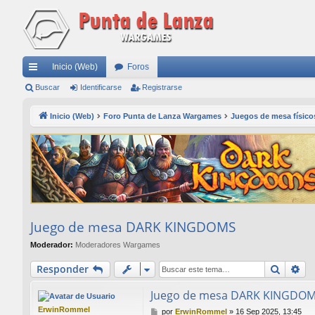
Inicio (Web)
Foros
nl
Buscar
Identificarse
Registrarse
ac
Inicio (Web)
Foro Punta de Lanza Wargames
Juegos de mesa físicos
es
rá
pi
do
s
Juego de mesa DARK KINGDOMS
Moderador:
Moderadores Wargames
Buscar
Bú
Responder
Juego de mesa DARK KINGDO
ErwinRommel
M
por
ErwinRommel
»
16 Sep 2025, 13:45