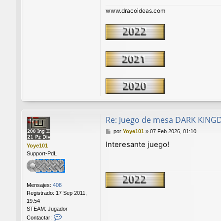
www.dracoideas.com
Re: Juego de mesa DARK KIN
M
por
Yoye101
»
07 Feb 2026, 01:10
e
Interesante juego!
Yoye101
n
Support-PdL
s
a
j
e
Mensajes:
408
Registrado:
17 Sep 2011,
19:54
STEAM:
Jugador
C
Contactar: