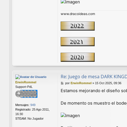
www.dracoideas.com
Re: Juego de mesa DARK KIN
ErwinRommel
M
por
ErwinRommel
»
15 Oct 2025, 09:36
Support-PdL
e
Estamos mejorando el diseño sob
n
s
a
De momento os muestro el bodeg
Mensajes:
949
j
Registrado:
25 Ago 2011,
e
16:30
STEAM:
No Jugador