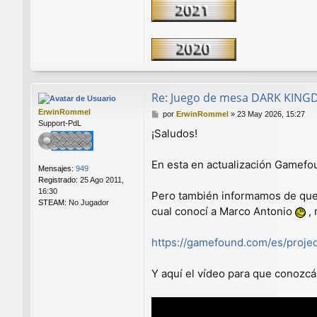
Re: Juego de mesa DARK KIN
ErwinRommel
M
por
ErwinRommel
»
23 May 2026, 15:27
Support-PdL
e
¡Saludos!
n
s
a
En esta en actualización Gamefo
Mensajes:
949
j
Registrado:
25 Ago 2011,
e
16:30
Pero también informamos de que 
STEAM:
No Jugador
cual conocí a Marco Antonio
, 
https://gamefound.com/es/project
Y aquí el vídeo para que conozc