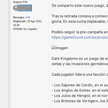
Support-PdL
e
Os comparto este nuevo juego, d
n
s
a
Tras la retirada romana a comienz
Mensajes:
949
j
gloria. En esta lucha implacable,
Registrado:
25 Ago 2011,
e
16:30
STEAM:
No Jugador
Podéis seguir la pre-campaña en
https://gamefound.com/es/projec
Dark Kingdoms es un juego de est
celtas y las invasiones germánica
Cada jugador lidera una facción c
- Los Sajones de Cerdic, en el su
- Los Anglos de Eomer, en el est
- Los Jutos de Hengist, en el nor
- Los Britones de Vortigern, los 