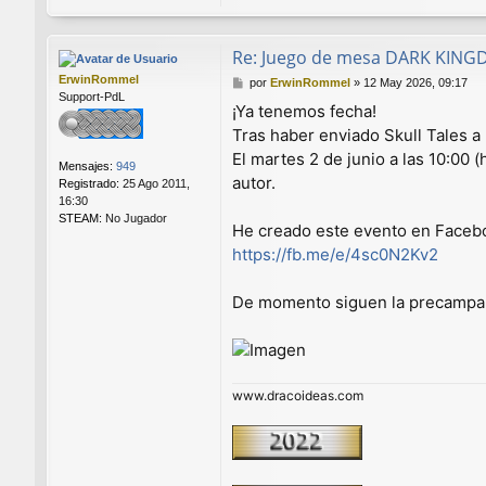
o
n
t
Re: Juego de mesa DARK KIN
a
c
ErwinRommel
M
por
ErwinRommel
»
12 May 2026, 09:17
t
Support-PdL
e
¡Ya tenemos fecha!
a
n
r
Tras haber enviado Skull Tales 
s
Y
a
El martes 2 de junio a las 10:00
o
Mensajes:
949
j
autor.
y
Registrado:
25 Ago 2011,
e
e
16:30
1
STEAM:
No Jugador
He creado este evento en Faceboo
0
1
https://fb.me/e/4sc0N2Kv2
De momento siguen la precamp
www.dracoideas.com