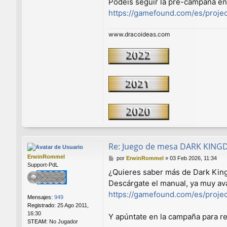
Podéis seguir la pre-campaña en
https://gamefound.com/es/projec
www.dracoideas.com
Re: Juego de mesa DARK KIN
ErwinRommel
M
por
ErwinRommel
»
03 Feb 2026, 11:34
Support-PdL
e
¿Quieres saber más de Dark Ki
n
Descárgate el manual, ya muy av
s
a
https://gamefound.com/es/projec
Mensajes:
949
j
Registrado:
25 Ago 2011,
e
16:30
Y apúntate en la campaña para rec
STEAM:
No Jugador