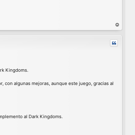
A
r
r
i
b
a
ark Kingdoms.
, con algunas mejoras, aunque este juego, gracias al
omplemento al Dark Kingdoms.