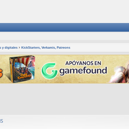
 y digitales
KickStarters, Verkamis, Patreons
squeda avanzada
MS