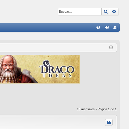
Buscar
Búsqu
E
FA
de
eg
Q
nti
ist
fic
ra
ar
rs
se
e
13 mensajes • Página
1
de
1