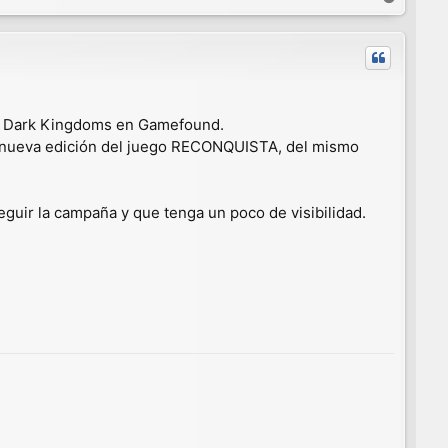
r
r
i
b
a
de Dark Kingdoms en Gamefound.
 la nueva edición del juego RECONQUISTA, del mismo
guir la campaña y que tenga un poco de visibilidad.