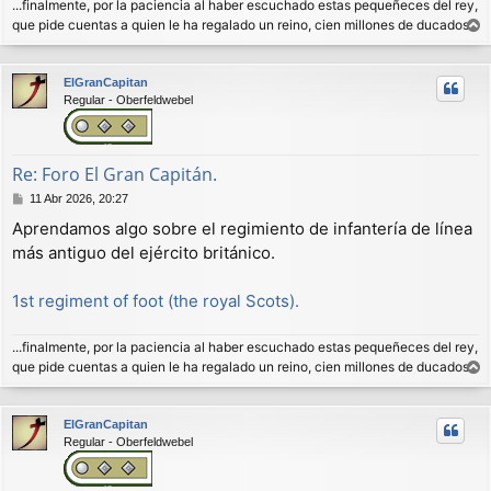
...finalmente, por la paciencia al haber escuchado estas pequeñeces del rey,
que pide cuentas a quien le ha regalado un reino, cien millones de ducados.
r
r
ElGranCapitan
i
Regular - Oberfeldwebel
b
a
Re: Foro El Gran Capitán.
M
11 Abr 2026, 20:27
e
Aprendamos algo sobre el regimiento de infantería de línea
n
más antiguo del ejército británico.
s
a
j
1st regiment of foot (the royal Scots).
e
...finalmente, por la paciencia al haber escuchado estas pequeñeces del rey,
que pide cuentas a quien le ha regalado un reino, cien millones de ducados.
r
r
ElGranCapitan
i
Regular - Oberfeldwebel
b
a