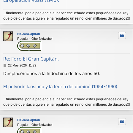
La operación Roast (1945).
j
e
...finalmente, por la paciencia al haber escuchado estas pequeñeces del rey,
que pide cuentas a quien le ha regalado un reino, cien millones de ducados.
r
r
ElGranCapitan
i
Regular - Oberfeldwebel
b
a
Re: Foro El Gran Capitán.
M
22 May 2026, 11:29
e
Desplacémonos a la Indochina de los años 50.
n
s
a
El polvorín laosiano y la teoría del dominó (1954-1960).
j
e
...finalmente, por la paciencia al haber escuchado estas pequeñeces del rey,
que pide cuentas a quien le ha regalado un reino, cien millones de ducados.
r
r
ElGranCapitan
i
Regular - Oberfeldwebel
b
a