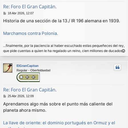
Re: Foro El Gran Capitán.
M
18 Abr 2026, 12:07
e
Historia de una sección de la 13./ IR 196 alemana en 1939.
n
s
a
Marchamos contra Polonia.
j
e
...finalmente, por la paciencia al haber escuchado estas pequeñeces del rey,
que pide cuentas a quien le ha regalado un reino, cien millones de ducados.
r
r
ElGranCapitan
i
Regular - Oberfeldwebel
b
a
Re: Foro El Gran Capitán.
M
25 Abr 2026, 12:09
e
Aprendamos algo más sobre el punto más caliente del
n
planeta ahora mismo.
s
a
j
La llave de oriente: el dominio portugués en Ormuz y el
e