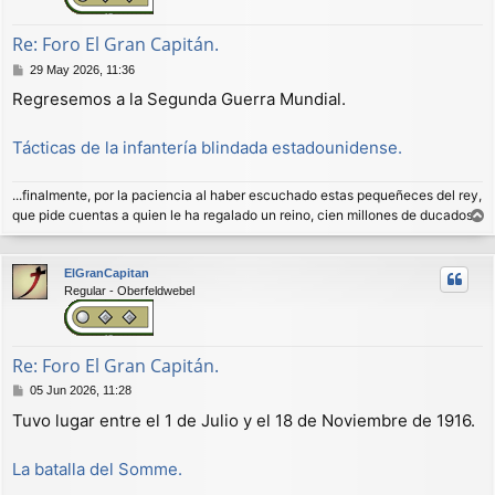
Re: Foro El Gran Capitán.
M
29 May 2026, 11:36
e
Regresemos a la Segunda Guerra Mundial.
n
s
a
Tácticas de la infantería blindada estadounidense.
j
e
...finalmente, por la paciencia al haber escuchado estas pequeñeces del rey,
que pide cuentas a quien le ha regalado un reino, cien millones de ducados.
r
r
ElGranCapitan
i
Regular - Oberfeldwebel
b
a
Re: Foro El Gran Capitán.
M
05 Jun 2026, 11:28
e
Tuvo lugar entre el 1 de Julio y el 18 de Noviembre de 1916.
n
s
a
La batalla del Somme.
j