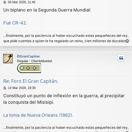
M
06 Mar 2026, 11:46
e
Un biplano en la Segunda Guerra Mundial:
n
s
a
Fiat CR-42.
j
e
...finalmente, por la paciencia al haber escuchado estas pequeñeces del rey,
que pide cuentas a quien le ha regalado un reino, cien millones de ducados.
r
r
ElGranCapitan
i
Regular - Oberfeldwebel
b
a
Re: Foro El Gran Capitán.
M
14 Mar 2026, 18:35
e
Constituyó un punto de inflexión en la guerra, al precipitar
n
la conquista del Misisipi.
s
a
j
La toma de Nueva Orleans (1862).
e
...finalmente, por la paciencia al haber escuchado estas pequeñeces del rey,