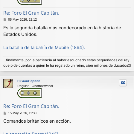
Re: Foro El Gran Capitán.
M
08 May 2026, 22:12
e
Es la segunda batalla más condecorada en la historia de
n
Estados Unidos.
s
a
j
La batalla de la bahía de Mobile (1864).
e
...finalmente, por la paciencia al haber escuchado estas pequeñeces del rey,
que pide cuentas a quien le ha regalado un reino, cien millones de ducados.
r
r
ElGranCapitan
i
Regular - Oberfeldwebel
b
a
Re: Foro El Gran Capitán.
M
15 May 2026, 11:39
e
Comandos británicos en acción.
n
s
a