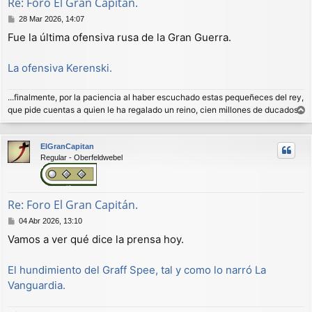
Re: Foro El Gran Capitán.
M
28 Mar 2026, 14:07
e
Fue la última ofensiva rusa de la Gran Guerra.
n
s
a
La ofensiva Kerenski.
j
e
...finalmente, por la paciencia al haber escuchado estas pequeñeces del rey,
que pide cuentas a quien le ha regalado un reino, cien millones de ducados.
r
r
ElGranCapitan
i
Regular - Oberfeldwebel
b
a
Re: Foro El Gran Capitán.
M
04 Abr 2026, 13:10
e
Vamos a ver qué dice la prensa hoy.
n
s
a
El hundimiento del Graff Spee, tal y como lo narró La
j
Vanguardia.
e