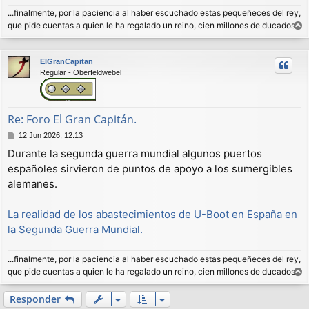
e
...finalmente, por la paciencia al haber escuchado estas pequeñeces del rey,
que pide cuentas a quien le ha regalado un reino, cien millones de ducados.
r
r
ElGranCapitan
i
Regular - Oberfeldwebel
b
a
Re: Foro El Gran Capitán.
M
12 Jun 2026, 12:13
e
Durante la segunda guerra mundial algunos puertos
n
españoles sirvieron de puntos de apoyo a los sumergibles
s
a
alemanes.
j
e
La realidad de los abastecimientos de U-Boot en España en
la Segunda Guerra Mundial.
...finalmente, por la paciencia al haber escuchado estas pequeñeces del rey,
que pide cuentas a quien le ha regalado un reino, cien millones de ducados.
r
r
Responder
i