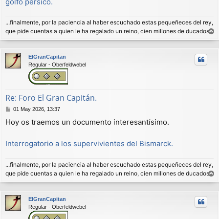
golfo pérsico.
...finalmente, por la paciencia al haber escuchado estas pequeñeces del rey,
que pide cuentas a quien le ha regalado un reino, cien millones de ducados.
r
r
ElGranCapitan
i
Regular - Oberfeldwebel
b
a
Re: Foro El Gran Capitán.
M
01 May 2026, 13:37
e
Hoy os traemos un documento interesantísimo.
n
s
a
Interrogatorio a los supervivientes del Bismarck.
j
e
...finalmente, por la paciencia al haber escuchado estas pequeñeces del rey,
que pide cuentas a quien le ha regalado un reino, cien millones de ducados.
r
r
ElGranCapitan
i
Regular - Oberfeldwebel
b
a