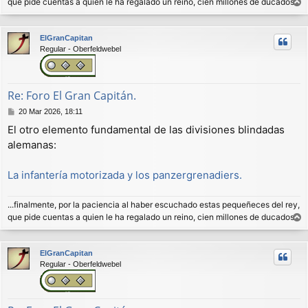
que pide cuentas a quien le ha regalado un reino, cien millones de ducados.
r
r
ElGranCapitan
i
Regular - Oberfeldwebel
b
a
Re: Foro El Gran Capitán.
M
20 Mar 2026, 18:11
e
El otro elemento fundamental de las divisiones blindadas
n
alemanas:
s
a
j
La infantería motorizada y los panzergrenadiers.
e
...finalmente, por la paciencia al haber escuchado estas pequeñeces del rey,
que pide cuentas a quien le ha regalado un reino, cien millones de ducados.
r
r
ElGranCapitan
i
Regular - Oberfeldwebel
b
a