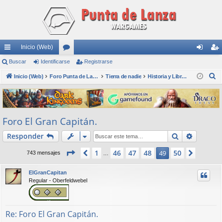
Inicio (Web)
nl
Buscar
Identificarse
or
Registrarse
de
eg
B
ac
Inicio (Web)
os
Foro Punta de Lanza Wargames
Tierra de nadie
Historia y Libros
nti
ist
u
es
fic
ra
s
rá
ar
rs
c
Foro El Gran Capitán.
a
pi
se
e
r
Buscar
Búsqued
Responder
do
s
Página
49
de
50
1
46
47
48
50
Anterior
49
Siguien
743 mensajes
…
ElGranCapitan
Regular - Oberfeldwebel
Re: Foro El Gran Capitán.