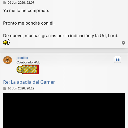
M
09 Jun 2026, 22:07
e
Ya me lo he comprado.
n
s
a
Pronto me pondré con él.
j
e
De nuevo, muchas gracias por la indicación y la Url, Lord.
r
r
joselillo
i
Colaborador-PdL
b
a
Re: La abadia del Gamer
M
10 Jun 2026, 20:12
e
n
s
a
j
e