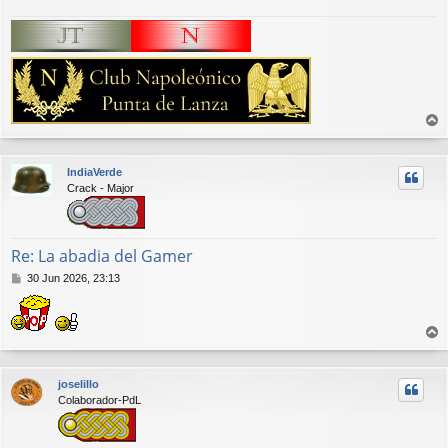
r
r
IndiaVerde
i
Crack - Major
b
a
Re: La abadia del Gamer
M
30 Jun 2026, 23:13
e
n
s
a
r
j
r
e
joselillo
i
Colaborador-PdL
b
a