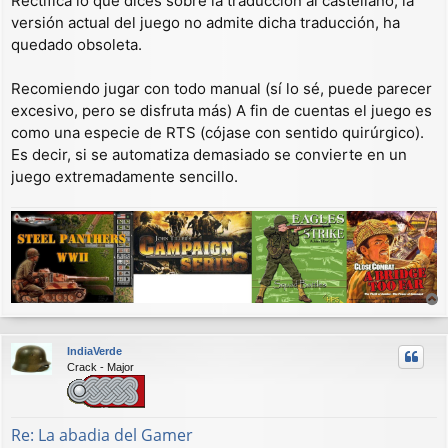
Rectifica lo que dices sobre la traducción al castellano, la
versión actual del juego no admite dicha traducción, ha
quedado obsoleta.
Recomiendo jugar con todo manual (sí lo sé, puede parecer
excesivo, pero se disfruta más) A fin de cuentas el juego es
como una especie de RTS (cójase con sentido quirúrgico).
Es decir, si se automatiza demasiado se convierte en un
juego extremadamente sencillo.
r
r
IndiaVerde
i
Crack - Major
b
a
Re: La abadia del Gamer