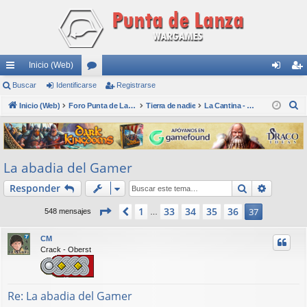
Inicio (Web)
nl
Buscar
Identificarse
or
Registrarse
de
eg
B
ac
Inicio (Web)
os
Foro Punta de Lanza Wargames
Tierra de nadie
La Cantina - Die Kneipe
nti
ist
u
es
fic
ra
s
rá
ar
rs
c
La abadia del Gamer
a
pi
se
e
r
Buscar
Búsqued
Responder
do
s
Página
37
de
37
1
33
34
35
36
Anterior
37
548 mensajes
…
CM
Crack - Oberst
Re: La abadia del Gamer