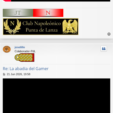
r
r
joselillo
i
Colaborador-PdL
b
a
Re: La abadia del Gamer
M
21 Jun 2026, 19:58
e
n
s
a
j
e