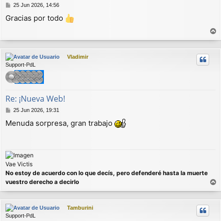
M
25 Jun 2026, 14:56
e
Gracias por todo
n
s
a
r
j
r
e
Vladimir
i
Support-PdL
b
a
Re: ¡Nueva Web!
M
25 Jun 2026, 19:31
e
Menuda sorpresa, gran trabajo
n
s
a
j
e
Vae Victis
No estoy de acuerdo con lo que decís, pero defenderé hasta la muerte
vuestro derecho a decirlo
r
r
Tamburini
i
Support-PdL
b