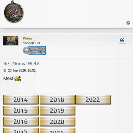
r
r
Piteas
i
Support-PdL
b
a
Re: ¡Nueva Web!
M
23 Jun 2026, 10:31
e
Mola
n
s
a
j
e