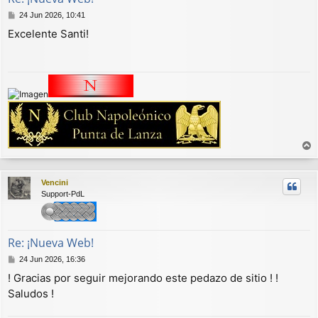
M
24 Jun 2026, 10:41
e
Excelente Santi!
n
s
a
j
e
r
r
Vencini
i
Support-PdL
b
a
Re: ¡Nueva Web!
M
24 Jun 2026, 16:36
e
! Gracias por seguir mejorando este pedazo de sitio ! !
n
Saludos !
s
a
j