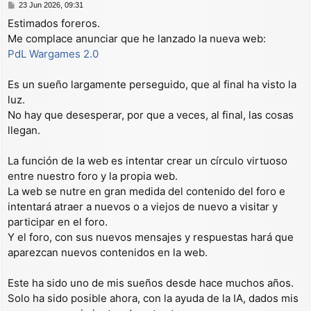
M
23 Jun 2026, 09:31
e
Estimados foreros.
n
Me complace anunciar que he lanzado la nueva web:
s
a
PdL Wargames 2.0
j
e
Es un sueño largamente perseguido, que al final ha visto la
luz.
No hay que desesperar, por que a veces, al final, las cosas
llegan.
La función de la web es intentar crear un círculo virtuoso
entre nuestro foro y la propia web.
La web se nutre en gran medida del contenido del foro e
intentará atraer a nuevos o a viejos de nuevo a visitar y
participar en el foro.
Y el foro, con sus nuevos mensajes y respuestas hará que
aparezcan nuevos contenidos en la web.
Este ha sido uno de mis sueños desde hace muchos años.
Solo ha sido posible ahora, con la ayuda de la IA, dados mis