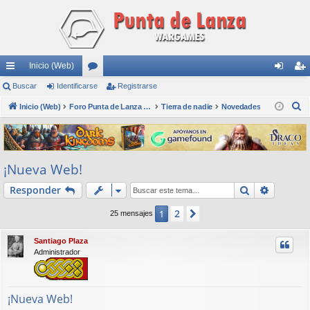
Inicio (Web)
nl
Buscar
Identificarse
or
Registrarse
de
eg
B
ac
Inicio (Web)
os
Foro Punta de Lanza Wargames
Tierra de nadie
Novedades
nti
ist
u
es
fic
ra
s
rá
ar
rs
c
¡Nueva Web!
a
pi
se
e
r
Buscar
Búsqued
Responder
do
s
2
1
Siguiente
25 mensajes
Santiago Plaza
Administrador
¡Nueva Web!