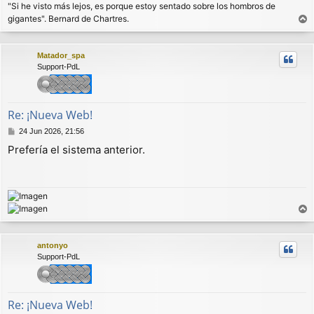
"Si he visto más lejos, es porque estoy sentado sobre los hombros de
e
gigantes". Bernard de Chartres.
r
r
Matador_spa
i
Support-PdL
b
a
Re: ¡Nueva Web!
M
24 Jun 2026, 21:56
e
Prefería el sistema anterior.
n
s
a
j
e
r
r
antonyo
i
Support-PdL
b
a
Re: ¡Nueva Web!