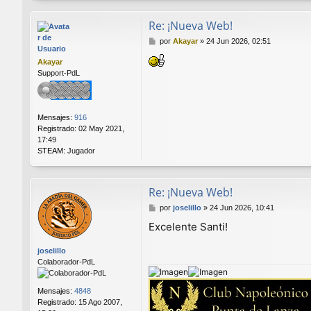
Re: ¡Nueva Web!
M
por
Akayar
»
24 Jun 2026, 02:51
e
Akayar
n
Support-PdL
s
a
j
e
Mensajes:
916
Registrado:
02 May 2021,
17:49
STEAM:
Jugador
Re: ¡Nueva Web!
M
por
joselillo
»
24 Jun 2026, 10:41
e
Excelente Santi!
n
s
joselillo
a
Colaborador-PdL
j
e
Mensajes:
4848
Registrado:
15 Ago 2007,