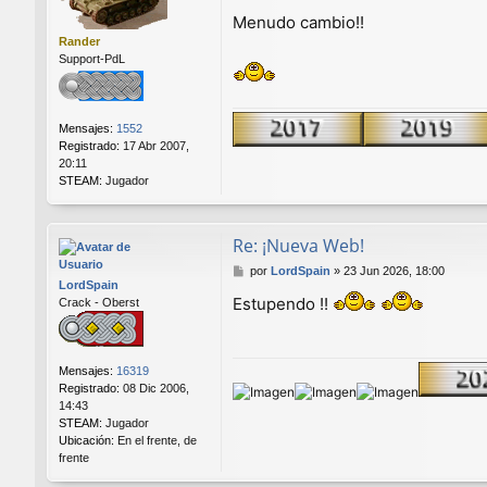
e
Menudo cambio!!
n
Rander
s
Support-PdL
a
j
e
Mensajes:
1552
Registrado:
17 Abr 2007,
20:11
STEAM:
Jugador
Re: ¡Nueva Web!
M
por
LordSpain
»
23 Jun 2026, 18:00
LordSpain
e
Estupendo !!
Crack - Oberst
n
s
a
j
Mensajes:
16319
e
Registrado:
08 Dic 2006,
14:43
STEAM:
Jugador
Ubicación:
En el frente, de
frente