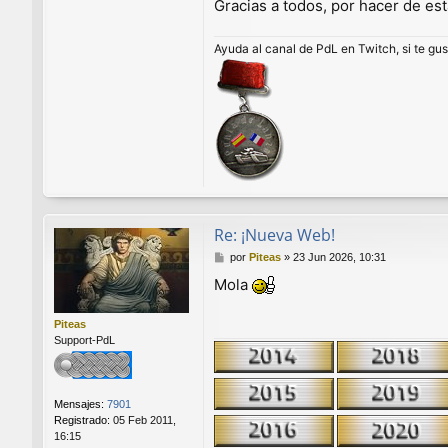
t
Gracias a todos, por hacer de es
i
a
Ayuda al canal de PdL en Twitch, si te gu
g
o
P
l
a
z
a
Re: ¡Nueva Web!
M
por
Piteas
»
23 Jun 2026, 10:31
e
Mola
n
s
a
Piteas
j
Support-PdL
e
Mensajes:
7901
Registrado:
05 Feb 2011,
16:15