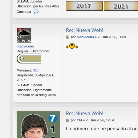
STEAM:
Jugador
Ubicación:
por las Rías Altas
C
Contactar:
o
n
t
Re: ¡Nueva Web!
a
c
M
por
macvicens
»
23 Jun 2026, 11:09
t
e
a
macvicens
n
r
Regular - Unteroffizier
s
P
a
i
j
t
e
e
Mensajes:
326
a
Registrado:
30 Ago 2021,
s
20:57
STEAM:
Jugador
Ubicación:
Ligeramente
atrasado de la retaguardia
Re: ¡Nueva Web!
M
por
CM
»
23 Jun 2026, 12:04
e
Lo primero que he pensado al no
n
s