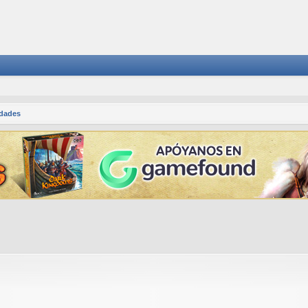
dades
squeda avanzada