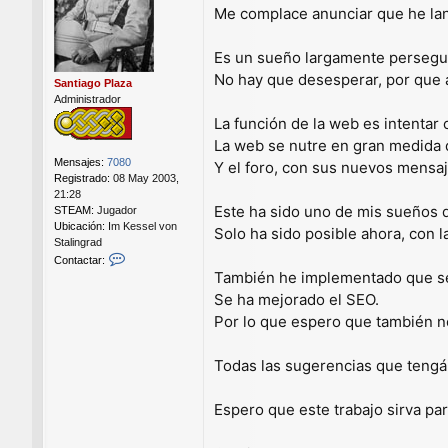
Me complace anunciar que he la
s
a
j
Es un sueño largamente perseguido
e
No hay que desesperar, por que a 
Santiago Plaza
Administrador
La función de la web es intentar 
La web se nutre en gran medida de
Mensajes:
7080
Y el foro, con sus nuevos mensa
Registrado:
08 May 2003,
21:28
Este ha sido uno de mis sueños
STEAM:
Jugador
Ubicación:
Im Kessel von
Solo ha sido posible ahora, con 
Stalingrad
C
Contactar:
o
También he implementado que sea
n
Se ha mejorado el SEO.
t
Por lo que espero que también 
a
c
t
Todas las sugerencias que tengáis
a
r
S
Espero que este trabajo sirva pa
a
n