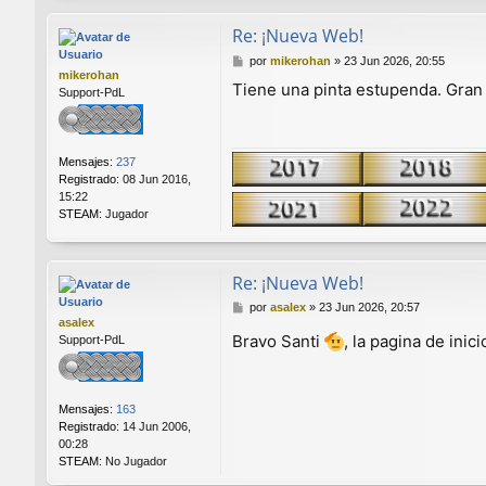
Re: ¡Nueva Web!
M
por
mikerohan
»
23 Jun 2026, 20:55
mikerohan
e
Tiene una pinta estupenda. Gran 
Support-PdL
n
s
a
j
Mensajes:
237
e
Registrado:
08 Jun 2016,
15:22
STEAM:
Jugador
Re: ¡Nueva Web!
M
por
asalex
»
23 Jun 2026, 20:57
asalex
e
Bravo Santi
, la pagina de ini
Support-PdL
n
s
a
j
Mensajes:
163
e
Registrado:
14 Jun 2006,
00:28
STEAM:
No Jugador