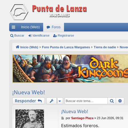
Inicio (Web)
Foros
nl
Buscar
Identificarse
Registrarse
ac
Inicio (Web)
Foro Punta de Lanza Wargames
Tierra de nadie
Nove
es
rá
pi
do
s
¡Nueva Web!
Buscar
Bú
Responder
¡Nueva Web!
M
por
Santiago Plaza
»
23 Jun 2026, 09:31
e
Estimados foreros.
n