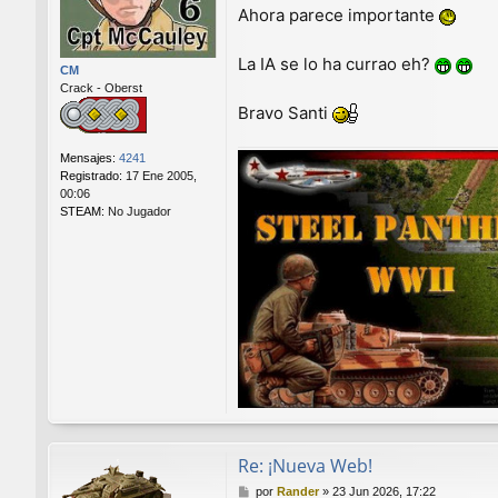
a
Ahora parece importante
j
e
La IA se lo ha currao eh?
CM
Crack - Oberst
Bravo Santi
Mensajes:
4241
Registrado:
17 Ene 2005,
00:06
STEAM:
No Jugador
Re: ¡Nueva Web!
M
por
Rander
»
23 Jun 2026, 17:22