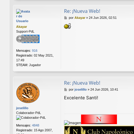
Re: ¡Nueva Web!
M
por
Akayar
»
24 Jun 2026, 02:51
e
Akayar
n
Support-PdL
s
a
j
e
Mensajes:
916
Registrado:
02 May 2021,
17:49
STEAM:
Jugador
Re: ¡Nueva Web!
M
por
joselillo
»
24 Jun 2026, 10:41
e
Excelente Santi!
n
s
joselillo
a
Colaborador-PdL
j
e
Mensajes:
4848
Registrado:
15 Ago 2007,