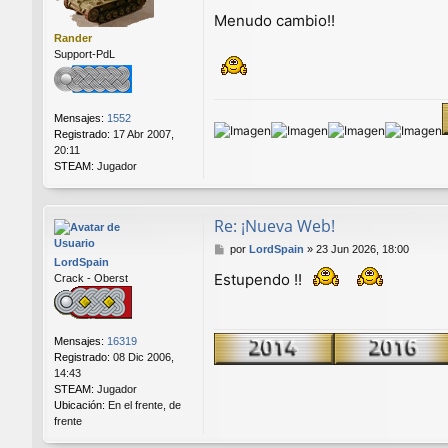
e
Menudo cambio!!
n
Rander
s
Support-PdL
a
j
e
Mensajes:
1552
Registrado:
17 Abr 2007,
20:11
STEAM:
Jugador
Re: ¡Nueva Web!
M
por
LordSpain
»
23 Jun 2026, 18:00
LordSpain
e
Estupendo !!
Crack - Oberst
n
s
a
j
Mensajes:
16319
e
Registrado:
08 Dic 2006,
14:43
STEAM:
Jugador
Ubicación:
En el frente, de
frente