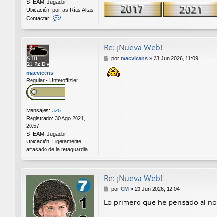
STEAM:
Jugador
Ubicación:
por las Rías Altas
C
Contactar:
o
n
t
Re: ¡Nueva Web!
a
c
M
por
macvicens
»
23 Jun 2026, 11:09
t
e
a
macvicens
n
r
Regular - Unteroffizier
s
P
a
i
j
t
e
e
Mensajes:
326
a
Registrado:
30 Ago 2021,
s
20:57
STEAM:
Jugador
Ubicación:
Ligeramente
atrasado de la retaguardia
Re: ¡Nueva Web!
M
por
CM
»
23 Jun 2026, 12:04
e
Lo primero que he pensado al no
n
s