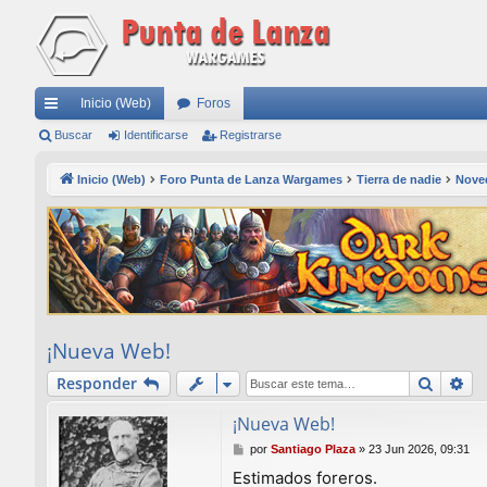
Inicio (Web)
Foros
nl
Buscar
Identificarse
Registrarse
ac
Inicio (Web)
Foro Punta de Lanza Wargames
Tierra de nadie
Nove
es
rá
pi
do
s
¡Nueva Web!
Buscar
Bú
Responder
¡Nueva Web!
M
por
Santiago Plaza
»
23 Jun 2026, 09:31
e
Estimados foreros.
n