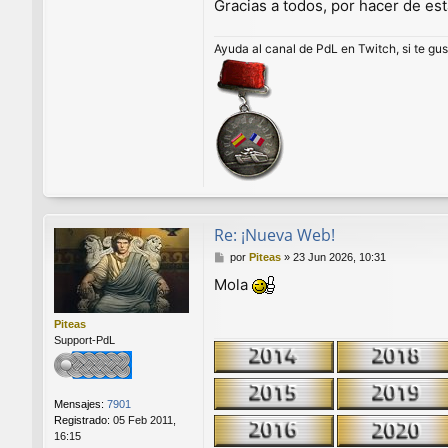
t
Gracias a todos, por hacer de es
i
a
Ayuda al canal de PdL en Twitch, si te gu
g
o
P
l
a
z
a
Re: ¡Nueva Web!
M
por
Piteas
»
23 Jun 2026, 10:31
e
Mola
n
s
a
Piteas
j
Support-PdL
e
Mensajes:
7901
Registrado:
05 Feb 2011,
16:15