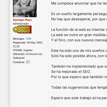
Me complace anunciar que he la
s
a
j
Es un sueño largamente perseguido
e
No hay que desesperar, por que a 
Santiago Plaza
Administrador
La función de la web es intentar 
La web se nutre en gran medida de
Mensajes:
7080
Y el foro, con sus nuevos mensa
Registrado:
08 May 2003,
21:28
Este ha sido uno de mis sueños
STEAM:
Jugador
Ubicación:
Im Kessel von
Solo ha sido posible ahora, con 
Stalingrad
C
Contactar:
o
También he implementado que sea
n
Se ha mejorado el SEO.
t
Por lo que espero que también 
a
c
t
Todas las sugerencias que tengáis
a
r
S
Espero que este trabajo sirva pa
a
n