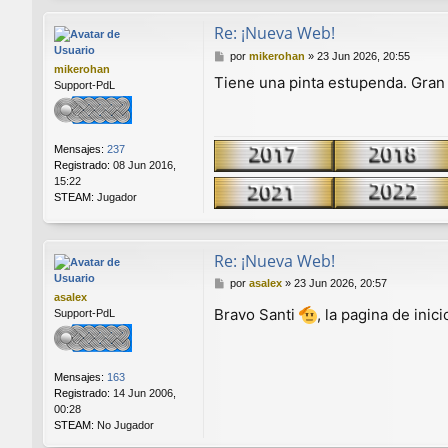
Re: ¡Nueva Web!
M
por
mikerohan
»
23 Jun 2026, 20:55
mikerohan
e
Tiene una pinta estupenda. Gran 
Support-PdL
n
s
a
j
Mensajes:
237
e
Registrado:
08 Jun 2016,
15:22
STEAM:
Jugador
Re: ¡Nueva Web!
M
por
asalex
»
23 Jun 2026, 20:57
asalex
e
Bravo Santi
, la pagina de ini
Support-PdL
n
s
a
j
Mensajes:
163
e
Registrado:
14 Jun 2006,
00:28
STEAM:
No Jugador