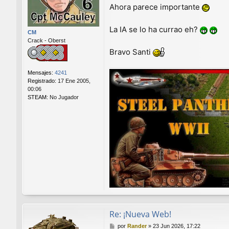
a
Ahora parece importante
j
e
La IA se lo ha currao eh?
CM
Crack - Oberst
Bravo Santi
Mensajes:
4241
Registrado:
17 Ene 2005,
00:06
STEAM:
No Jugador
Re: ¡Nueva Web!
M
por
Rander
»
23 Jun 2026, 17:22