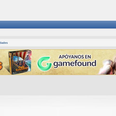
dades
squeda avanzada