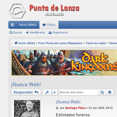
Inicio (Web)
Foros
nl
Buscar
Identificarse
Registrarse
ac
Inicio (Web)
Foro Punta de Lanza Wargames
Tierra de nadie
Nove
es
rá
pi
do
s
¡Nueva Web!
Buscar
Bú
Responder
¡Nueva Web!
M
por
Santiago Plaza
»
23 Jun 2026, 09:31
e
Estimados foreros.
n