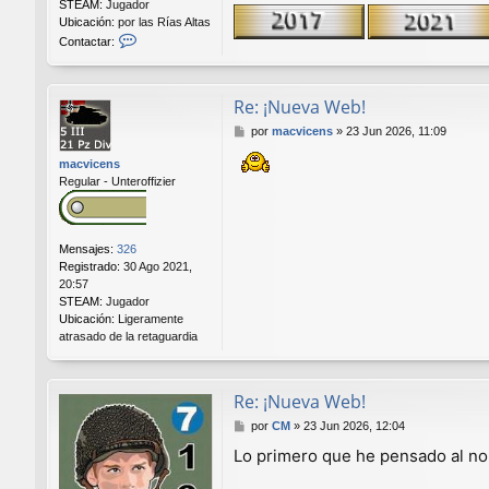
STEAM:
Jugador
Ubicación:
por las Rías Altas
C
Contactar:
o
n
t
Re: ¡Nueva Web!
a
c
M
por
macvicens
»
23 Jun 2026, 11:09
t
e
a
macvicens
n
r
Regular - Unteroffizier
s
P
a
i
j
t
e
e
Mensajes:
326
a
Registrado:
30 Ago 2021,
s
20:57
STEAM:
Jugador
Ubicación:
Ligeramente
atrasado de la retaguardia
Re: ¡Nueva Web!
M
por
CM
»
23 Jun 2026, 12:04
e
Lo primero que he pensado al no
n
s