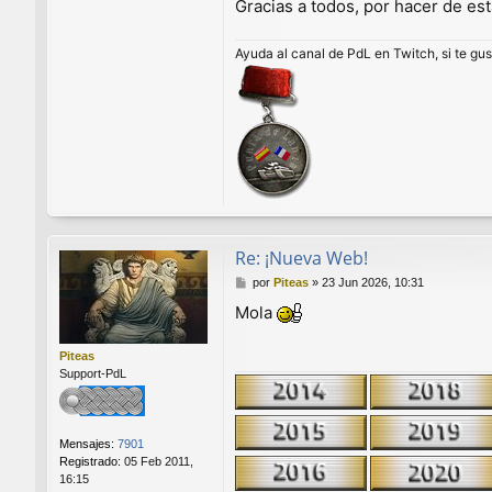
t
Gracias a todos, por hacer de es
i
a
Ayuda al canal de PdL en Twitch, si te gu
g
o
P
l
a
z
a
Re: ¡Nueva Web!
M
por
Piteas
»
23 Jun 2026, 10:31
e
Mola
n
s
a
Piteas
j
Support-PdL
e
Mensajes:
7901
Registrado:
05 Feb 2011,
16:15