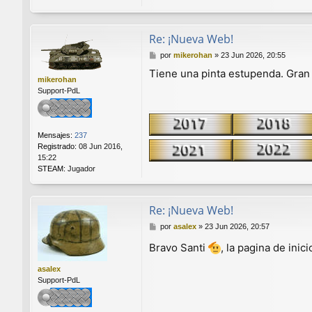
Re: ¡Nueva Web!
M
por
mikerohan
»
23 Jun 2026, 20:55
e
Tiene una pinta estupenda. Gran 
n
mikerohan
s
Support-PdL
a
j
e
Mensajes:
237
Registrado:
08 Jun 2016,
15:22
STEAM:
Jugador
Re: ¡Nueva Web!
M
por
asalex
»
23 Jun 2026, 20:57
e
Bravo Santi
, la pagina de ini
n
s
asalex
a
Support-PdL
j
e