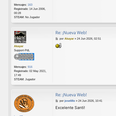
Mensajes:
163
Registrado:
14 Jun 2006,
00:28
STEAM:
No Jugador
Re: ¡Nueva Web!
M
por
Akayar
»
24 Jun 2026, 02:51
e
Akayar
n
Support-PdL
s
a
j
e
Mensajes:
916
Registrado:
02 May 2021,
17:49
STEAM:
Jugador
Re: ¡Nueva Web!
M
por
joselillo
»
24 Jun 2026, 10:41
e
Excelente Santi!
n
s