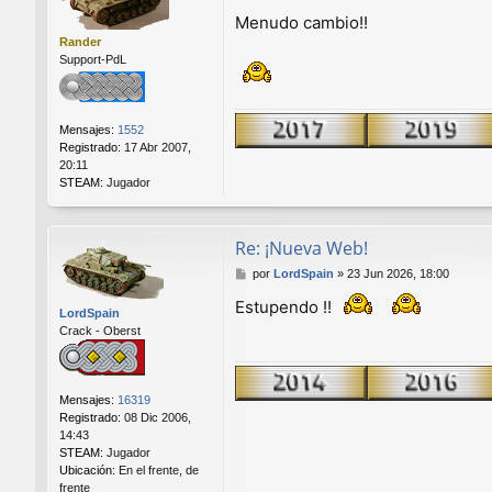
e
Menudo cambio!!
n
Rander
s
Support-PdL
a
j
e
Mensajes:
1552
Registrado:
17 Abr 2007,
20:11
STEAM:
Jugador
Re: ¡Nueva Web!
M
por
LordSpain
»
23 Jun 2026, 18:00
e
Estupendo !!
n
LordSpain
s
Crack - Oberst
a
j
e
Mensajes:
16319
Registrado:
08 Dic 2006,
14:43
STEAM:
Jugador
Ubicación:
En el frente, de
frente