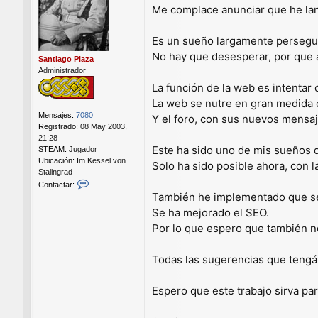
Me complace anunciar que he la
s
a
j
Es un sueño largamente perseguido
e
No hay que desesperar, por que a 
Santiago Plaza
Administrador
La función de la web es intentar 
La web se nutre en gran medida de
Mensajes:
7080
Y el foro, con sus nuevos mensa
Registrado:
08 May 2003,
21:28
Este ha sido uno de mis sueños
STEAM:
Jugador
Ubicación:
Im Kessel von
Solo ha sido posible ahora, con 
Stalingrad
C
Contactar:
o
También he implementado que sea
n
Se ha mejorado el SEO.
t
Por lo que espero que también 
a
c
t
Todas las sugerencias que tengáis
a
r
S
Espero que este trabajo sirva pa
a
n