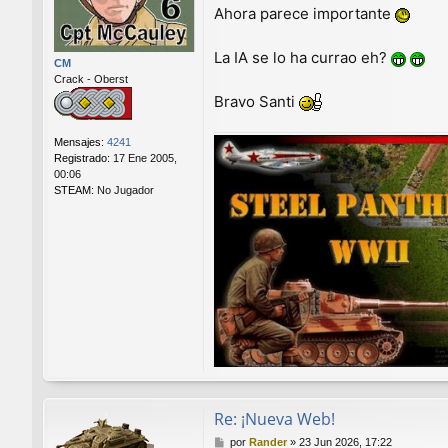
a
Ahora parece importante
j
e
La IA se lo ha currao eh?
CM
Crack - Oberst
Bravo Santi
Mensajes:
4241
Registrado:
17 Ene 2005,
00:06
STEAM:
No Jugador
Re: ¡Nueva Web!
M
por
Rander
»
23 Jun 2026, 17:22