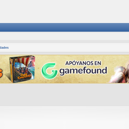
dades
squeda avanzada